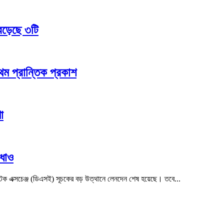
বেড়েছে ৩টি
্রথম প্রান্তিক প্রকাশ
া
উধাও
কা স্টক এক্সচেঞ্জ (ডিএসই) সূচকের বড় উত্থানে লেনদেন শেষ হয়েছে। তবে...