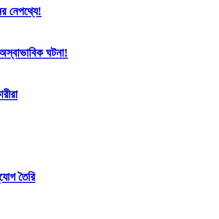
নের নেপথ্যে!
র অস্বাভাবিক ঘটনা!
ারীরা
ুযোগ তৈরি