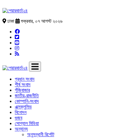
ঢাকা
শুক্রবার, ০৭ আগস্ট ২০২৬
প্রধান সংবাদ
শীর্ষ সংবাদ
পুঁজিবাজার
জাতীয়-রাজনীতি
কোম্পানি-সংবাদ
এক্সক্লুসিভ
বিনোদন
গুজব
সোশ্যাল মিডিয়া
অন্যান্য
অনুসন্ধানী রির্পোট