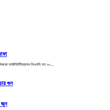
নাফা
ক্সিমকো ফার্মাসিউটিক্যালস পিএলসি গত ৩০...
চার গুন
 জুন