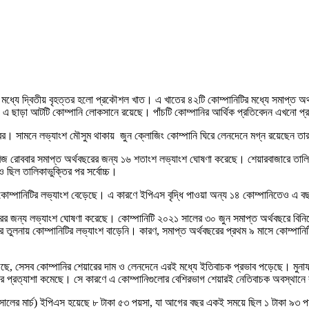
 মধ্যে দ্বিতীয় বৃহত্তর হলো প্রকৌশল খাত। এ খাতের ৪২টি কোম্পানিটির মধ্যে সমাপ্ত অর্থ
ছাড়া আটটি কোম্পানি লোকসানে রয়েছে। পাঁচটি কোম্পানির আর্থিক প্রতিবেদন এখনো প্রকা
য়ারের। সামনে লভ্যাংশ মৌসুম থাকায় জুন ক্লোজিং কোম্পানি ঘিরে লেনদেনে মগ্ন রয়েছেন
সরিজ রোববার সমাপ্ত অর্থবছরের জন্য ১৬ শতাংশ লভ্যাংশ ঘোষণা করেছে। শেয়ারবাজারে তা
ও ছিল তালিকাভুক্তির পর সর্বোচ্চ।
কোম্পানিটির লভ্যাংশ বেড়েছে। এ কারণে ইপিএস বৃদ্ধি পাওয়া অন্য ১৪ কোম্পানিতেও এ বছ
ছরের জন্য লভ্যাংশ ঘোষণা করেছে। কোম্পানিটি ২০২১ সালের ৩০ জুন সমাপ্ত অর্থবছরে 
তুলনায় কোম্পানিটির লভ্যাংশ বাড়েনি। কারণ, সমাপ্ত অর্থবছরের প্রথম ৯ মাসে কোম্পানিট
েড়েছে, সেসব কোম্পানির শেয়ারের দাম ও লেনদেনে এরই মধ্যে ইতিবাচক প্রভাব পড়েছে। মুনা
ের প্রত্যাশা কমেছে। সে কারণে এ কোম্পানিগুলোর বেশিরভাগ শেয়ারই নেতিবাচক অবস্থানে
 ২২ সালের মার্চ) ইপিএস হয়েছে ৮ টাকা ৫৩ পয়সা, যা আগের বছর একই সময়ে ছিল ১ টাকা ৯