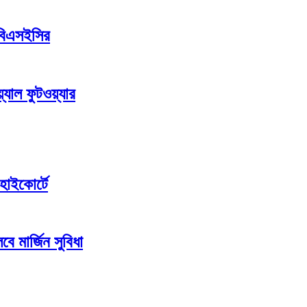
 বিএসইসির
যাল ফুটওয়্যার
হাইকোর্টে
ে মার্জিন সুবিধা