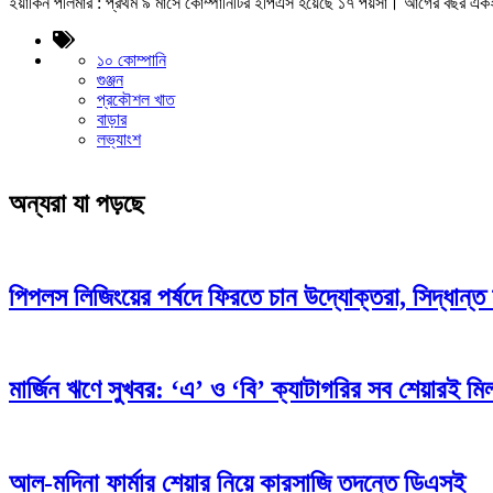
ইয়াকিন পলিমার : প্রথম ৯ মাসে কোম্পানিটির ইপিএস হয়েছে ১৭ পয়সা। আগের বছর এক
১০ কোম্পানি
গুঞ্জন
প্রকৌশল খাত
বাড়ার
লভ্যাংশ
অন্যরা যা পড়ছে
পিপলস লিজিংয়ের পর্ষদে ফিরতে চান উদ্যোক্তরা, সিদ্ধান্ত 
মার্জিন ঋণে সুখবর: ‘এ’ ও ‘বি’ ক্যাটাগরির সব শেয়ারই মিলব
আল-মদিনা ফার্মার শেয়ার নিয়ে কারসাজি তদন্তে ডিএসই