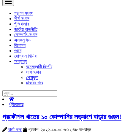
প্রধান সংবাদ
শীর্ষ সংবাদ
পুঁজিবাজার
জাতীয়-রাজনীতি
কোম্পানি-সংবাদ
এক্সক্লুসিভ
বিনোদন
গুজব
সোশ্যাল মিডিয়া
অন্যান্য
অনুসন্ধানী রির্পোট
সাক্ষাৎকার
খেলাধুলা
চাকরির খবর
পুঁজিবাজার
প্রকৌশল খাতের ১০ কোম্পানির লভ্যাংশ বাড়ার গুঞ্জন!
বার্তা কক্ষ
প্রকাশ: ২০২২-১০-০৩ ৬:১২:৪৮ অপরাহ্ন