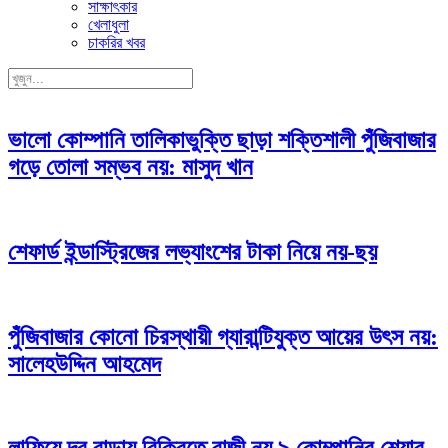
সাক্ষাৎকার
খেলাধুলা
চাকরির খবর
ভালো কোম্পানি তালিকাভুক্তি ছাড়া শক্তিশালী পুঁজিবাজার
গড়ে তোলা সম্ভব নয়: মাসুদ খান
শেফার্ড ইন্ডাস্ট্রিজের লভ্যাংশের টাকা নিয়ে নয়-ছয়
পুঁজিবাজার কোনো চিরস্থায়ী গ্যারান্টিযুক্ত আয়ের উৎস নয়:
সালেহউদ্দিন আহমেদ