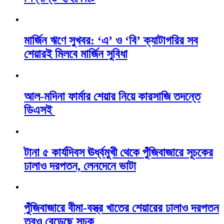
মার্জিন ঋণে সুখবর: ‘এ’ ও ‘বি’ ক্যাটাগরির সব
শেয়ারই মিলবে মার্জিন সুবিধা
আল-মদিনা ফার্মার শেয়ার নিয়ে কারসাজি তদন্তে
ডিএসই
টানা ৫ কার্যদিবস ঊর্ধ্বমুখী থেকে পুঁজিবাজারে সূচকের
ঢালাও দরপতন, লেনদেনে ভাটা
পুঁজিবাজারে বীমা-বস্ত্র খাতের শেয়ারের ঢালাও দরপতন
তবুও বেড়েছে সূচক