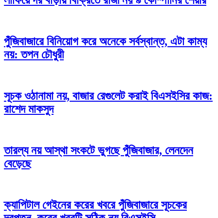
লাফিয়ে দর বাড়ায় বিক্রিতে রাজী নয় ৯ কোম্পানির শেয়ার
পুঁজিবাজারে বিনিয়োগ করে অনেকে সর্বস্বান্ত, এটা কাম্য
নয়: তপন চৌধুরী
সূচক ওঠানামা নয়, বাজার রেগুলেট করাই বিএসইসির কাজ:
রাশেদ মাকসুদ
তারল্য নয় আস্থা সংকটে ভুগছে পুঁজিবাজার, লেনদেন
বেড়েছে
ক্যাপিটাল গেইনের করের খবরে পুঁজিবাজারে সূচকের
দরপতন, করের খবরটি সঠিক নয় বিএসইসি