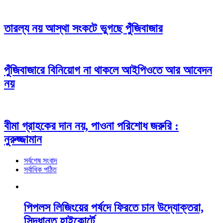
তারল্য নয় আস্থা সংকটে ভুগছে পুঁজিবাজার
পুঁজিবাজারে বিনিয়োগ না থাকলে আইপিওতে আর আবেদন
নয়
বীমা গ্রাহকের দান নয়, পাওনা পরিশোধ জরুরি :
নুরুজ্জামান
সর্বশেষ সংবাদ
সর্বাধিক পঠিত
পিপলস লিজিংয়ের পর্ষদে ফিরতে চান উদ্যোক্তরা,
সিদ্ধান্ত হাইকোর্টে