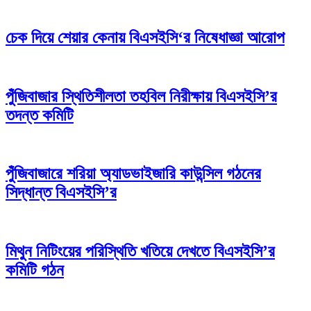
চেক দিয়ে শেয়ার কেনায় বিএসইসি‘র নিষেধাজ্ঞা আরোপ
পুঁজিবাজার স্থিতিশীলতা তহবিল নিরীক্ষায় বিএসইসি’র
তদন্ত কমিটি
পুঁজিবাজারে শরিয়া অ্যাডভাইজারি কাউন্সিল গঠনের
সিদ্ধান্ত বিএসইসি’র
মিথুন নিটিংয়ের পরিস্থিতি খতিয়ে দেখতে বিএসইসি’র
কমিটি গঠন