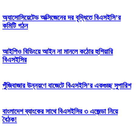
অ্যাসোসিয়েটেড অক্সিজেনের দর বৃদ্ধিতে বিএসইসি’র
কমিটি গঠন
আইপিও বিডিংয়ে আইন না মানলে কঠোর হুশিয়ারি
বিএসইসির
পুঁজিবাজার উন্নয়ণে বাজেটে বিএসইসি’র একগুচ্ছ সুপারিশ
বাংলাদেশ ব্যাংকের সাথে বিএসইসির ৩ এজেন্ডা নিয়ে
বৈঠক!