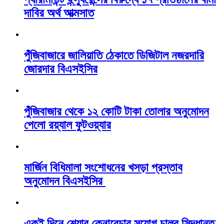
দাবির অর্থ আত্মসাত
পুঁজিবাজারে জালিয়াতি ঠেকাতে ডিজিটাল নজরদারি
জোরদার বিএসইসির
পুঁজিবাজার থেকে ১২ কোটি টাকা তোলার অনুমোদন
পেলো রয়্যাল ফুটওয়্যার
মার্জিন বিধিমালা সংশোধনের খসড়া প্রস্তাব
অনুমোদন বিএসইসির
একই দিনে শেয়ার কেনাবেচার সুযোগ চালুর সিদ্ধান্ত