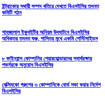
ইন্ট্রাকোর স্থায়ী সম্পদ খতিয়ে দেখতে বিএসইসির তদন্ত
কমিটি গঠন
শাহজালাল ইক্যুইটির অনিয়ম উদঘাটনে বিএসইসির
অধিকতর তদন্ত শুরু, শাস্তির মুখে একমি পেস্টিসাইডস
৮ ফাইন্যান্স কোম্পানির শেয়ারহোল্ডারদের স্বার্থরক্ষায়
গভর্নরকে অনুরোধ বিএসইসির
বেক্সিমকো গ্রুপের ৩ কোম্পানিকে বোর্ড সভা করার নির্দেশ
বিএসইসির