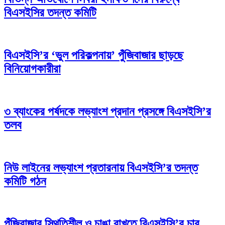
বিএসইসির তদন্ত কমিটি
বিএসইসি’র ‘ভুল পরিকল্পনায়’ পুঁজিবাজার ছাড়ছে
বিনিয়োগকারীরা
৩ ব্যাংকের পর্ষদকে লভ্যাংশ প্রদান প্রসঙ্গে বিএসইসি’র
তলব
নিউ লাইনের লভ্যাংশ প্রতারনায় বিএসইসি’র তদন্ত
কমিটি গঠন
পুঁজিবাজার স্থিতিশীল ও চাঙা রাখতে বিএসইসি’র চার