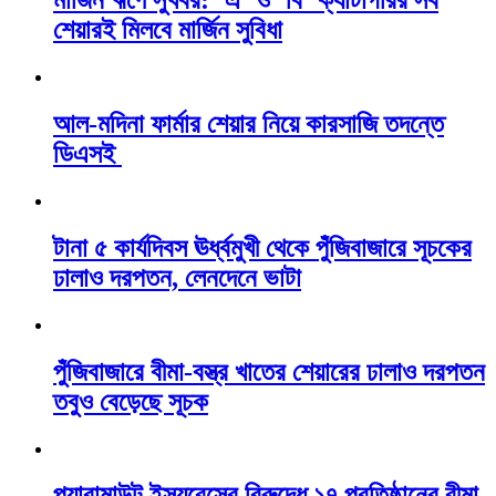
মার্জিন ঋণে সুখবর: ‘এ’ ও ‘বি’ ক্যাটাগরির সব
শেয়ারই মিলবে মার্জিন সুবিধা
আল-মদিনা ফার্মার শেয়ার নিয়ে কারসাজি তদন্তে
ডিএসই
টানা ৫ কার্যদিবস ঊর্ধ্বমুখী থেকে পুঁজিবাজারে সূচকের
ঢালাও দরপতন, লেনদেনে ভাটা
পুঁজিবাজারে বীমা-বস্ত্র খাতের শেয়ারের ঢালাও দরপতন
তবুও বেড়েছে সূচক
প্যারামাউন্ট ইন্স্যুরেন্সের বিরুদ্ধে ১৭ প্রতিষ্ঠানের বীমা