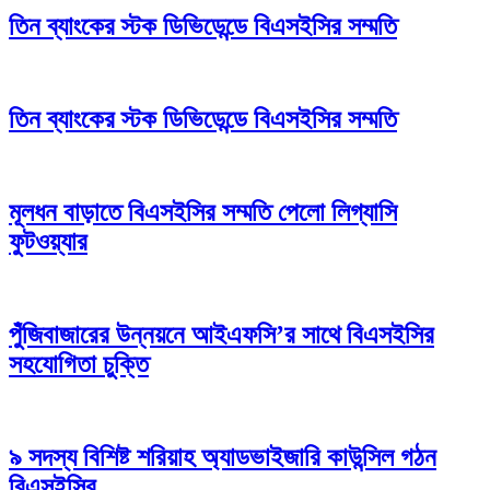
তিন ব্যাংকের স্টক ডিভিডেন্ডে বিএসইসির সম্মতি
তিন ব্যাংকের স্টক ডিভিডেন্ডে বিএসইসির সম্মতি
মূলধন বাড়াতে বিএসইসির সম্মতি পেলো লিগ্যাসি
ফুটওয়্যার
পুঁজিবাজারের উন্নয়নে আইএফসি’র সাথে বিএসইসির
সহযোগিতা চুক্তি
৯ সদস্য বিশিষ্ট শরিয়াহ অ্যাডভাইজারি কাউন্সিল গঠন
বিএসইসির