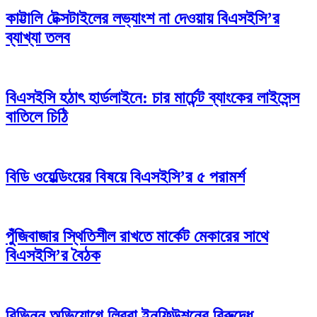
কাট্টালি টেক্সটাইলের লভ্যাংশ না দেওয়ায় বিএসইসি’র
ব্যাখ্যা তলব
বিএসইসি হঠাৎ হার্ডলাইনে: চার মার্চেন্ট ব্যাংকের লাইসেন্স
বাতিলে চিঠি
বিডি ওয়েল্ডিংয়ের বিষয়ে বিএসইসি’র ৫ পরামর্শ
পুঁজিবাজার স্থিতিশীল রাখতে মার্কেট মেকারের সাথে
বিএসইসি’র বৈঠক
বিভিন্ন অভিযোগে লিবরা ইনফিউশনের বিরুদ্ধে