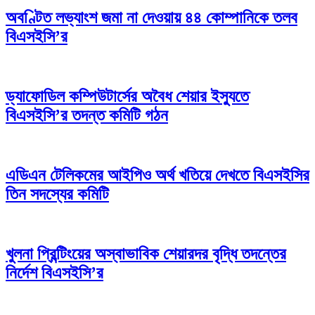
অবণ্টিত লভ্যাংশ জমা না দেওয়ায় ৪৪ কোম্পানিকে তলব
বিএসইসি’র
ড্যাফোডিল কম্পিউটার্সের অবৈধ শেয়ার ইস্যুতে
বিএসইসি’র তদন্ত কমিটি গঠন
এডিএন টেলিকমের আইপিও অর্থ খতিয়ে দেখতে বিএসইসির
তিন সদস্যের কমিটি
খুলনা প্রিন্টিংয়ের অস্বাভাবিক শেয়ারদর বৃদ্ধি তদন্তের
নির্দেশ বিএসইসি’র