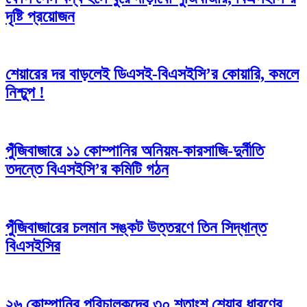
দৃষ্টি প্রয়োজন
শেয়ারের দর বাড়লেই ডিএসই-বিএসইসি’র কোয়ারি, কমলে
নিশ্চুপ !
পুঁজিবাজারে ১১ কোম্পানির অনিয়ম-কারসাজি-দুর্নীতি
তদন্তে বিএসইসি’র কমিটি গঠন
পুঁজিবাজারের চলমান সঙ্কট উত্তরণে তিন সিদ্ধান্ত
বিএসইসির
২৬ কোম্পানির পরিচালকদের ৩০ শতাংশ শেয়ার ধারণের