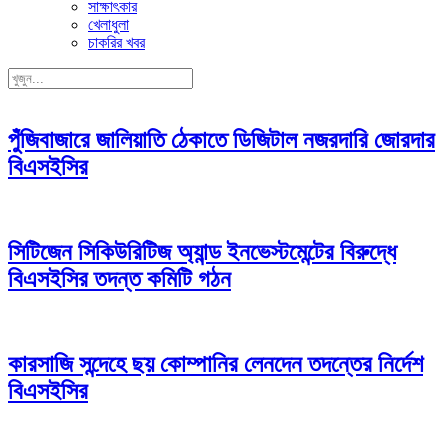
সাক্ষাৎকার
খেলাধুলা
চাকরির খবর
পুঁজিবাজারে জালিয়াতি ঠেকাতে ডিজিটাল নজরদারি জোরদার
বিএসইসির
সিটিজেন সিকিউরিটিজ অ্যান্ড ইনভেস্টমেন্টের বিরুদ্ধে
বিএসইসির তদন্ত কমিটি গঠন
কারসাজি সন্দেহে ছয় কোম্পানির লেনদেন তদন্তের নির্দেশ
বিএসইসির