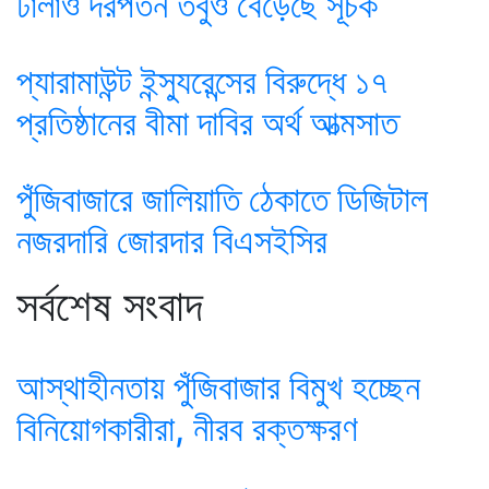
ঢালাও দরপতন তবুও বেড়েছে সূচক
প্যারামাউন্ট ইন্স্যুরেন্সের বিরুদ্ধে ১৭
প্রতিষ্ঠানের বীমা দাবির অর্থ আত্মসাত
পুঁজিবাজারে জালিয়াতি ঠেকাতে ডিজিটাল
নজরদারি জোরদার বিএসইসির
সর্বশেষ সংবাদ
আস্থাহীনতায় পুঁজিবাজার বিমুখ হচ্ছেন
বিনিয়োগকারীরা, নীরব রক্তক্ষরণ