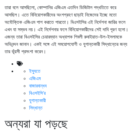
তারা বলে আসছিলো, কোম্পানির এজিএম এতদিন ডিজিটাল পদ্ধতিতে করে
আসছিল। এতে বিনিয়োগকারীদের অংশগ্রহণ ছাড়াই নিজেদের ইচ্ছে মতো
অযৌক্তিক এজিএম পাশ করাতে পারতো। বিএসইসির এই নির্দেশনা জারির ফলে
এখন যা সম্ভব নয়। এই নির্দেশনার ফলে বিনিয়োগকারীদের সেই দাবি পূরণ হলো।
এজন্য তারা বিএসইসির চেয়ারম্যান অধ্যাপক শিবলী রুবাইয়াত-উল-ইসলামকে
অভিনন্দন জানান। একই সঙ্গে এই সময়োপযোগী ও যুগান্তকারী সিদ্ধান্তের জন্য
তার ভূঁয়সী প্রসংশা করেন।
ইস্যুতে
এজিএম
বাজারবান্ধব
বিএসইসি’র
যুগান্তকারী
সিদ্ধান্ত
অন্যরা যা পড়ছে