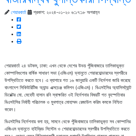
শেয়ারবার্তা
প্রকাশ: ২০২৪-০১-২০ ৬:১৭:১৮ অপরাহ্ন
শেয়ারবার্তা ২৪ ডটকম, ঢাকা: এখন থেকে দেশের উভয় পুঁজিবাজারে তালিকাভুক্ত
কোম্পানিগুলোর বার্ষিক সাধারণ সভা (এজিএম) ভ্যানুতে শেয়ারহোল্ডারদের স্বশরীরে
উপস্থিতিতে করতে হবে। এ ব্যাপারে গত ১৬ জানুয়ারি একটি নির্দেশনা জারি করেছে
বাংলাদেশ সিকিউরিটিজ অ্যান্ড এক্সচেঞ্জ কমিশন (এজিএম)। বিএসইসির অ্যাসিসট্যান্ট
ডিরেক্টর মো. মেহেদী হাসান রনি স্বাক্ষরিত ওই নির্দেশনার বিষয়টি গত বৃহস্পতিবার
বিএসইসির নির্বাহী পরিচালক ও মুখপাত্র মোহাম্মদ রেজাউল করিম কমকে নিশ্চিত
করেন।
বিএসইসির নির্দেশনায় বলা হয়, সামনে থেকে পুঁজিবাজারে তালিকাভুক্ত সব কোম্পানির
এজিএম ভ্যানুতে হাইব্রিড সিস্টেম ও শেয়ারহোল্ডারদের স্বশরীর উপস্থিতিতে করতে
হবে। এছাড়া যেসব বিনিয়োগকারী ভ্যানুতে সরাসরি উপস্থিত থাকতে পারবেন না