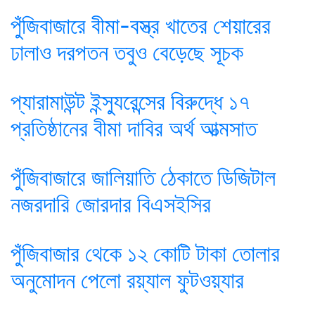
পুঁজিবাজারে বীমা-বস্ত্র খাতের শেয়ারের
ঢালাও দরপতন তবুও বেড়েছে সূচক
প্যারামাউন্ট ইন্স্যুরেন্সের বিরুদ্ধে ১৭
প্রতিষ্ঠানের বীমা দাবির অর্থ আত্মসাত
পুঁজিবাজারে জালিয়াতি ঠেকাতে ডিজিটাল
নজরদারি জোরদার বিএসইসির
পুঁজিবাজার থেকে ১২ কোটি টাকা তোলার
অনুমোদন পেলো রয়্যাল ফুটওয়্যার