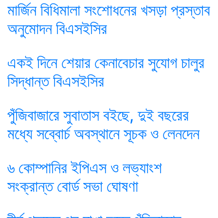
মার্জিন বিধিমালা সংশোধনের খসড়া প্রস্তাব
অনুমোদন বিএসইসির
একই দিনে শেয়ার কেনাবেচার সুযোগ চালুর
সিদ্ধান্ত বিএসইসির
পুঁজিবাজারে সুবাতাস বইছে, দুই বছরের
মধ্যে সব্বোর্চ অবস্থানে সূচক ও লেনদেন
৬ কোম্পানির ইপিএস ও লভ্যাংশ
সংক্রান্ত বোর্ড সভা ঘোষণা