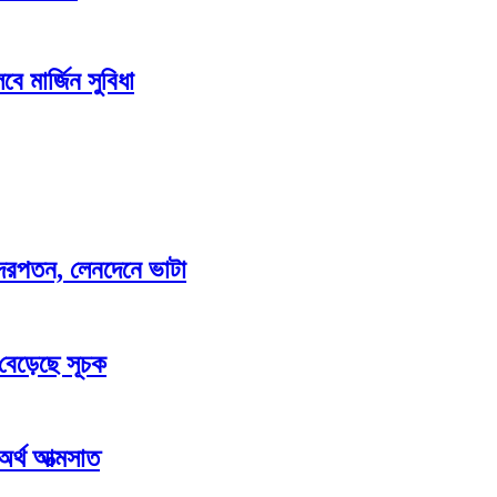
ে মার্জিন সুবিধা
াও দরপতন, লেনদেনে ভাটা
 বেড়েছে সূচক
 অর্থ আত্মসাত