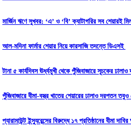
মার্জিন ঋণে সুখবর: ‘এ’ ও ‘বি’ ক্যাটাগরির সব শেয়ারই মিলব
আল-মদিনা ফার্মার শেয়ার নিয়ে কারসাজি তদন্তে ডিএসই
টানা ৫ কার্যদিবস ঊর্ধ্বমুখী থেকে পুঁজিবাজারে সূচকের ঢাল
পুঁজিবাজারে বীমা-বস্ত্র খাতের শেয়ারের ঢালাও দরপতন তবুও
প্যারামাউন্ট ইন্স্যুরেন্সের বিরুদ্ধে ১৭ প্রতিষ্ঠানের বীমা দাবির