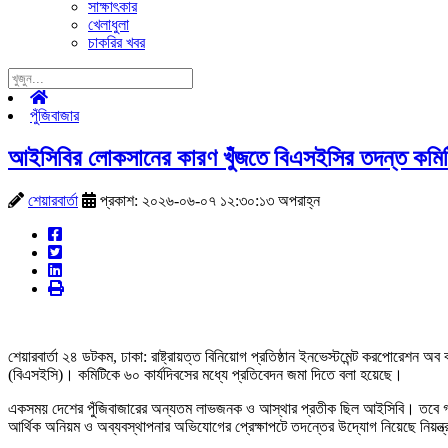
সাক্ষাৎকার
খেলাধুলা
চাকরির খবর
পুঁজিবাজার
আইসিবির লোকসানের কারণ খুঁজতে বিএসইসির তদন্ত কমি
শেয়ারবার্তা
প্রকাশ: ২০২৬-০৬-০৭ ১২:৩০:১৩ অপরাহ্ন
শেয়ারবার্তা ২৪ ডটকম, ঢাকা: রাষ্ট্রায়ত্ত বিনিয়োগ প্রতিষ্ঠান ইনভেস্টমেন্ট করপোরেশন
(বিএসইসি)। কমিটিকে ৬০ কার্যদিবসের মধ্যে প্রতিবেদন জমা দিতে বলা হয়েছে।
একসময় দেশের পুঁজিবাজারের অন্যতম লাভজনক ও আস্থার প্রতীক ছিল আইসিবি। তবে গত এক দ
আর্থিক অনিয়ম ও অব্যবস্থাপনার অভিযোগের প্রেক্ষাপটে তদন্তের উদ্যোগ নিয়েছে নিয়ন্ত