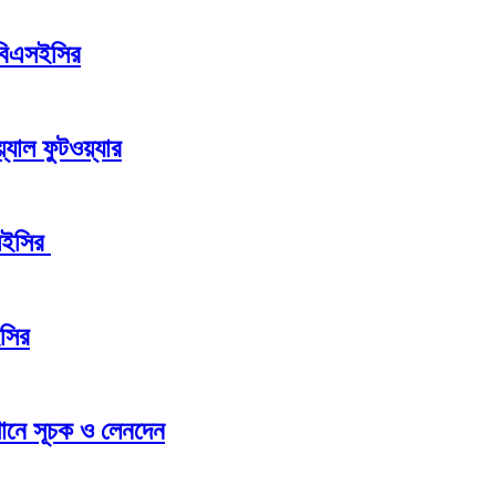
 বিএসইসির
যাল ফুটওয়্যার
এসইসির
ইসির
্থানে সূচক ও লেনদেন