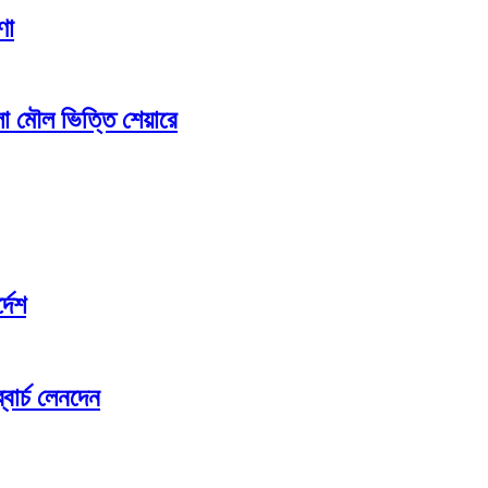
ণা
লো মৌল ভিত্তি শেয়ারে
্দেশ
বোর্চ লেনদেন