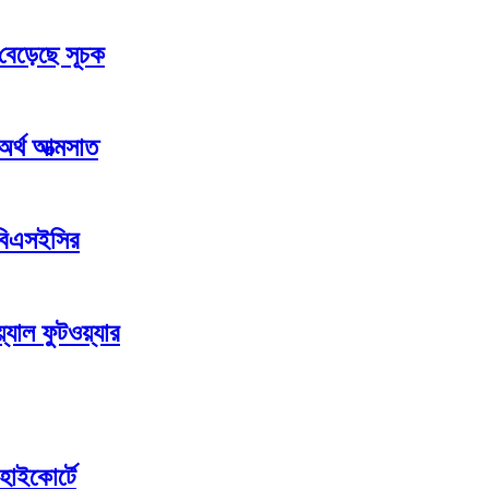
 বেড়েছে সূচক
 অর্থ আত্মসাত
 বিএসইসির
যাল ফুটওয়্যার
হাইকোর্টে