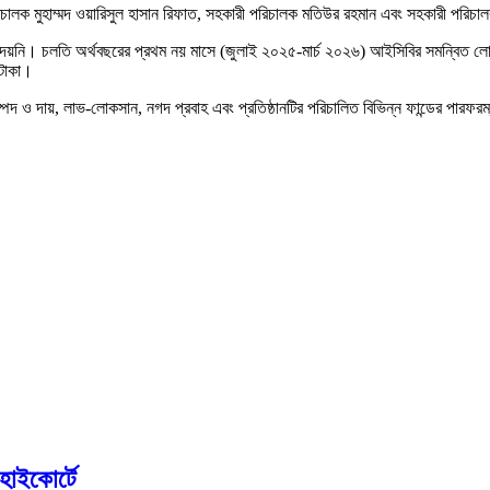
চালক মুহাম্মদ ওয়ারিসুল হাসান রিফাত, সহকারী পরিচালক মতিউর রহমান এবং সহকারী পরিচা
াংশ দেয়নি। চলতি অর্থবছরের প্রথম নয় মাসে (জুলাই ২০২৫-মার্চ ২০২৬) আইসিবির সমন্বি
টাকা।
পদ ও দায়, লাভ-লোকসান, নগদ প্রবাহ এবং প্রতিষ্ঠানটির পরিচালিত বিভিন্ন ফান্ডের পারফ
হাইকোর্টে