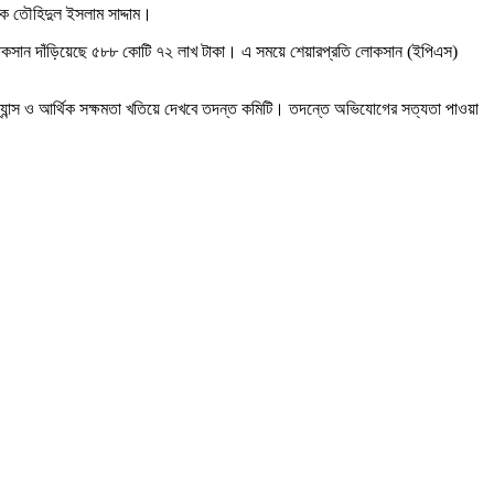
লক তৌহিদুল ইসলাম সাদ্দাম।
ত লোকসান দাঁড়িয়েছে ৫৮৮ কোটি ৭২ লাখ টাকা। এ সময়ে শেয়ারপ্রতি লোকসান (ইপিএস)
রম্যান্স ও আর্থিক সক্ষমতা খতিয়ে দেখবে তদন্ত কমিটি। তদন্তে অভিযোগের সত্যতা পাওয়া