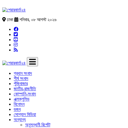
ঢাকা
শনিবার, ০৮ আগস্ট ২০২৬
প্রধান সংবাদ
শীর্ষ সংবাদ
পুঁজিবাজার
জাতীয়-রাজনীতি
কোম্পানি-সংবাদ
এক্সক্লুসিভ
বিনোদন
গুজব
সোশ্যাল মিডিয়া
অন্যান্য
অনুসন্ধানী রির্পোট