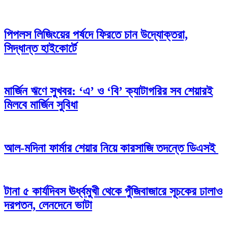
পিপলস লিজিংয়ের পর্ষদে ফিরতে চান উদ্যোক্তরা,
সিদ্ধান্ত হাইকোর্টে
মার্জিন ঋণে সুখবর: ‘এ’ ও ‘বি’ ক্যাটাগরির সব শেয়ারই
মিলবে মার্জিন সুবিধা
আল-মদিনা ফার্মার শেয়ার নিয়ে কারসাজি তদন্তে ডিএসই
টানা ৫ কার্যদিবস ঊর্ধ্বমুখী থেকে পুঁজিবাজারে সূচকের ঢালাও
দরপতন, লেনদেনে ভাটা