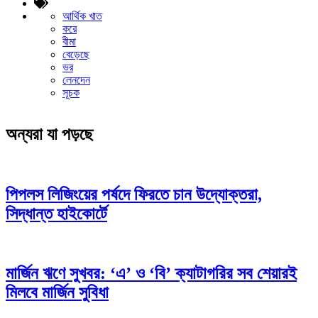
আর্থিক খাত
করে
বীমা
বেড়েছে
ভর
লেনদেন
সূচক
অন্যরা যা পড়ছে
পিপলস লিজিংয়ের পর্ষদে ফিরতে চান উদ্যোক্তরা,
সিদ্ধান্ত হাইকোর্টে
মার্জিন ঋণে সুখবর: ‘এ’ ও ‘বি’ ক্যাটাগরির সব শেয়ারই
মিলবে মার্জিন সুবিধা