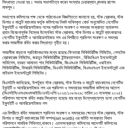
সিদ্ধান্ত নেওয়া হয়। সভায় সভাপতিত্ব করেন সংস্থার চেয়ারম্যান খন্দকার রাশেদ
মাকসুদ।
সভাশেষে কমিশনের পক্ষ থেকে পাঠানোএক বিজ্ঞপ্তিতে জানানো হয়, স্টক ব্রোকার, স্টক
ডিলার ও মার্চেন্ট ব্যাংকার কর্তৃক কমিশনের নিকট দাখিলকৃত বোর্ড অনুমোদিত নেগেটিভ
ইক্যুইটি ও আনরিয়েলাইজড লসের প্রভিশন সংরক্ষণ ও সমন্বয় সংক্রান্ত অ্যাকশন
প্ল্যান বিবেচনাপূর্বক নিম্নের উল্লেখিত স্টক ব্রোকার, স্টক ডিলার ও মার্চেন্ট ব্যাংকারদের
নেগেটিভ ইক্যুইটি ও আনরিয়েলাইজড লস এর বিপরীতে প্রভিশন সংরক্ষণ ও সমন্বয়
করার সময়সীমা বর্ধিত করার সিদ্ধান্ত গৃহীত হয়।
সময়সীমা বাড়ানো প্রতিষ্ঠানগুলোর মধ্যে রয়েছে-ফিনতারা সিকিউরিটিজ লিমিটেড, শেলটেক
ব্রোকারেজ লিমিটেড, জয়তুন সিকিউরিটিজ ইন্টারন্যাশনাল , বিবিডবিএল ইনভেস্টমেন্ট
সার্ভিসেস, হযরত আমানত শাহ সিকিউরিটিজ, জিএমএফ সিকিউরিটিজ, ওয়াইফাং
সিকিউরিটিজ, বিআরবি সিকিউরিটিজ, বিএনবি সিকিউরিটিজ, বিএমএসএল ইনভেস্টমেন্ট এবং
মাইডাস ইনভেস্টমেন্ট লিমিটেড।
বিএসইসি জানিয়েছে, উপর্যুক্ত স্টক ব্রোকার, স্টক ডিলার ও মার্চেন্ট ব্যাংকাদের নেগেটিভ
ইকুইটি ও আনরিয়েলাইজড লস এর প্রভিশন ও সমন্বয়ের সময়সীমা কমিশনের আদেশ
(বিএসইসি/এসএমএমআইডি/এনই/এপি/২০২৫/১০৮/৬২৯; তারিখ ১৩ নভেম্বর ২০২৫)
পরিপালন সাপেক্ষে বর্ধিত করার সিদ্ধান্ত হয়েছে যার মধ্যে উল্লেখ্যযোগ্য হলো নেগেটিভ
ইক্যুইটি ও আনরিয়েলাইজড লস
এর বিপরীতে বর্ধিত সময়কালে প্রভিশন সংরক্ষণ ও সমন্বয়ের ক্ষেত্রে স্টক ব্রোকার, স্টক
ডিলার ও মার্চেন্ট ব্যাংকারের নিট সম্পদ(net worth) এর ঘাটতি সংক্রান্ত বিধান
পরিপালনে সাময়িক শিথিলতা,থাকবে। এতদসংক্রান্ত কমিশনের আদেশটি কমিশনের