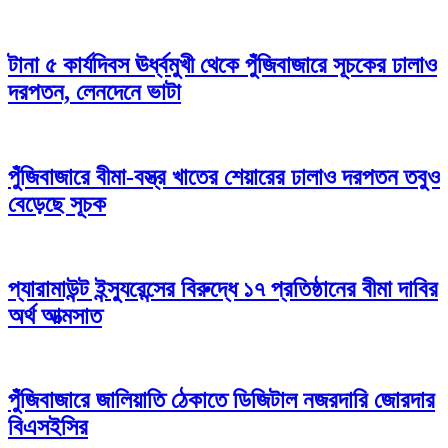
টানা ৫ কার্যদিবস ঊর্ধ্বমুখী থেকে পুঁজিবাজারে সূচকের ঢালাও
দরপতন, লেনদেনে ভাটা
পুঁজিবাজারে বীমা-বস্ত্র খাতের শেয়ারের ঢালাও দরপতন তবুও
বেড়েছে সূচক
প্যারামাউন্ট ইন্স্যুরেন্সের বিরুদ্ধে ১৭ প্রতিষ্ঠানের বীমা দাবির
অর্থ আত্মসাত
পুঁজিবাজারে জালিয়াতি ঠেকাতে ডিজিটাল নজরদারি জোরদার
বিএসইসির