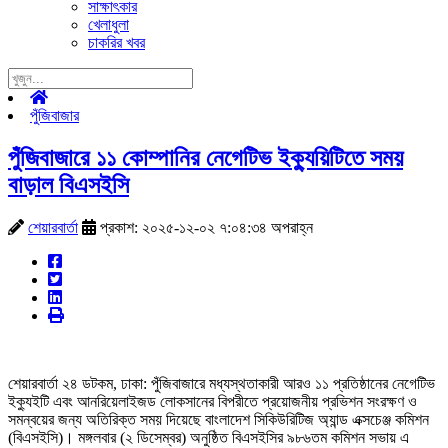
সাক্ষাৎকার
খেলাধুলা
চাকরির খবর
পুঁজিবাজার
পুঁজিবাজারে ১১ কোম্পানির নেগেটিভ ইক্যুয়িটিতে সময়
বাড়াল বিএসইসি
শেয়ারবার্তা
প্রকাশ: ২০২৫-১২-০২ ৭:০৪:৩৪ অপরাহ্ন
শেয়ারবার্তা ২৪ ডটকম, ঢাকা: পুঁজিবাজারে মধ্যস্থতাকারী আরও ১১ প্রতিষ্ঠানের নেগেটিভ
ইক্যুইটি এবং আনরিয়েলাইজড লোকসানের বিপরীতে প্রয়োজনীয় প্রভিশন সংরক্ষণ ও
সমন্বয়ের জন্য অতিরিক্ত সময় দিয়েছে বাংলাদেশ সিকিউরিটিজ অ্যান্ড এক্সচেঞ্জ কমিশন
(বিএসইসি)। মঙ্গলবার (২ ডিসেম্বর) অনুষ্ঠিত বিএসইসির ৯৮৬তম কমিশন সভায় এ