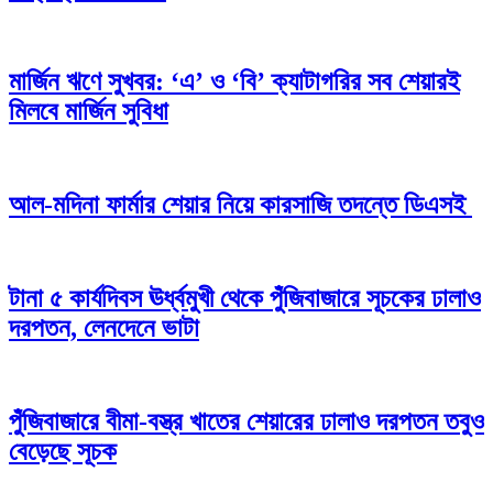
মার্জিন ঋণে সুখবর: ‘এ’ ও ‘বি’ ক্যাটাগরির সব শেয়ারই
মিলবে মার্জিন সুবিধা
আল-মদিনা ফার্মার শেয়ার নিয়ে কারসাজি তদন্তে ডিএসই
টানা ৫ কার্যদিবস ঊর্ধ্বমুখী থেকে পুঁজিবাজারে সূচকের ঢালাও
দরপতন, লেনদেনে ভাটা
পুঁজিবাজারে বীমা-বস্ত্র খাতের শেয়ারের ঢালাও দরপতন তবুও
বেড়েছে সূচক