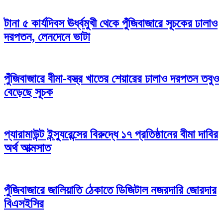
টানা ৫ কার্যদিবস ঊর্ধ্বমুখী থেকে পুঁজিবাজারে সূচকের ঢালাও
দরপতন, লেনদেনে ভাটা
পুঁজিবাজারে বীমা-বস্ত্র খাতের শেয়ারের ঢালাও দরপতন তবুও
বেড়েছে সূচক
প্যারামাউন্ট ইন্স্যুরেন্সের বিরুদ্ধে ১৭ প্রতিষ্ঠানের বীমা দাবির
অর্থ আত্মসাত
পুঁজিবাজারে জালিয়াতি ঠেকাতে ডিজিটাল নজরদারি জোরদার
বিএসইসির