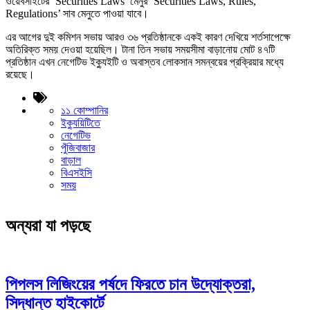
ওয়েবসাইটের ‘Securities Laws’ মেনুর ‘Securities Laws, Rules,
Regulations’ সাব মেনুতে পাওয়া যাবে।
এর আগের দুই কমিশন সভায় আরও ৩৬ প্রতিষ্ঠানকে একই কারণ দেখিয়ে শর্তসাপেক্ষে
অতিরিক্ত সময় দেওয়া হয়েছিল। টানা তিন সভায় সময়সীমা বাড়ানোয় মোট ৪৭টি
প্রতিষ্ঠান এখন নেগেটিভ ইক্যুইটি ও অবাস্তব লোকসান সমন্বয়ের প্রক্রিয়ার মধ্যে
রয়েছে।
১১ কোম্পানির
ইক্যুয়িটিতে
নেগেটিভ
পুঁজিবাজার
বাড়াল
বিএসইসি
সময়
অন্যরা যা পড়ছে
পিপলস লিজিংয়ের পর্ষদে ফিরতে চান উদ্যোক্তরা,
সিদ্ধান্ত হাইকোর্টে