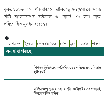
মুলত ১৯৯৬ সালে পুঁজিবাজারে তালিকাভুক্ত হওয়া কে অ্যান্ড
কিউ বাংলাদেশের বর্তমানে ৬ কোটি ৯৯ লাখ টাকা
পরিশোধিত মূলধন রয়েছে।
৭০ শতাংশ
ইস্যুতে
কে অ্যান্ড কিউ
বেশি
মুখে
রিজার্ভ
শাস্তির
অন্যরা যা পড়ছে
পিপলস লিজিংয়ের পর্ষদে ফিরতে চান উদ্যোক্তরা, সিদ্ধান্ত
হাইকোর্টে
মার্জিন ঋণে সুখবর: ‘এ’ ও ‘বি’ ক্যাটাগরির সব শেয়ারই
মিলবে মার্জিন সুবিধা