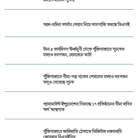
আল-মদিনা ফার্মার শেয়ার নিয়ে কারসাজি তদন্তে ডিএসই
টানা ৫ কার্যদিবস ঊর্ধ্বমুখী থেকে পুঁজিবাজারে সূচকের
ঢালাও দরপতন, লেনদেনে ভাটা
পুঁজিবাজারে বীমা-বস্ত্র খাতের শেয়ারের ঢালাও দরপতন
তবুও বেড়েছে সূচক
প্যারামাউন্ট ইন্স্যুরেন্সের বিরুদ্ধে ১৭ প্রতিষ্ঠানের বীমা দাবির
অর্থ আত্মসাত
পুঁজিবাজারে জালিয়াতি ঠেকাতে ডিজিটাল নজরদারি
জোরদার বিএসইসির