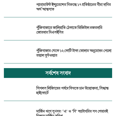
প্যারামাউন্ট ইন্স্যুরেন্সের বিরুদ্ধে ১৭ প্রতিষ্ঠানের বীমা দাবির
অর্থ আত্মসাত
পুঁজিবাজারে জালিয়াতি ঠেকাতে ডিজিটাল নজরদারি
জোরদার বিএসইসির
পুঁজিবাজার থেকে ১২ কোটি টাকা তোলার অনুমোদন পেলো
রয়্যাল ফুটওয়্যার
সর্বশেষ সংবাদ
পিপলস লিজিংয়ের পর্ষদে ফিরতে চান উদ্যোক্তরা, সিদ্ধান্ত
হাইকোর্টে
মার্জিন ঋণে সুখবর: ‘এ’ ও ‘বি’ ক্যাটাগরির সব শেয়ারই
মিলবে মার্জিন সুবিধা