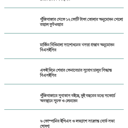
পুঁজিবাজার থেকে ১২ কোটি টাকা তোলার অনুমোদন পেলো
রয়্যাল ফুটওয়্যার
মার্জিন বিধিমালা সংশোধনের খসড়া প্রস্তাব অনুমোদন
বিএসইসির
একই দিনে শেয়ার কেনাবেচার সুযোগ চালুর সিদ্ধান্ত
বিএসইসির
পুঁজিবাজারে সুবাতাস বইছে, দুই বছরের মধ্যে সব্বোর্চ
অবস্থানে সূচক ও লেনদেন
৬ কোম্পানির ইপিএস ও লভ্যাংশ সংক্রান্ত বোর্ড সভা
ঘোষণা