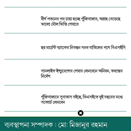
দীর্ঘ পতনের পর চাঙা হচ্ছে পুঁজিবাজার, আগ্রহ বেড়েছে
ভালো মৌল ভিত্তি শেয়ারে
ছয় মার্চেন্ট ব্যাংকের নিবন্ধন সনদ বাতিলের পথে বিএসইসি
সানলাইফ ইন্স্যুরেন্সের শেয়ার লেনদেনে অনিয়ম, তদন্তের
নির্দেশ
পুঁজিবাজারে সুবাতাস বইছে, ডিএসইতে দুই বছরের মধ্যে
সব্বোর্চ লেনদেন
ব্যবস্থাপনা সম্পাদক : মো: মিজানুর রহমান