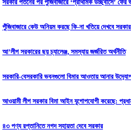
সরকার পতনের পর পুঁজিবাজারে ‘প্রাথমিক উচ্ছ্বাসে’ ফের 
পুঁজিবাজারে কেউ অনিয়ম করছে কি-না খতিয়ে দেখবে সরকা
আ’লীগ সরকারের ছয় চ্যালেঞ্জ, সমস্যায় জর্জরিত অর্থনীতি
সরকারি-বেসরকারি ভবনগুলো বিমার আওতায় আনার উদ‌্যোগ
আওয়ামী লীগ সরকার বিমা আইন যুগোপযোগী করেছে: প্রধানম
৪৩ পণ্য রপ্তানিতে নগদ সহায়তা দেবে সরকার