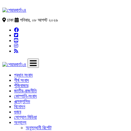
ঢাকা
শনিবার, ০৮ আগস্ট ২০২৬
প্রধান সংবাদ
শীর্ষ সংবাদ
পুঁজিবাজার
জাতীয়-রাজনীতি
কোম্পানি-সংবাদ
এক্সক্লুসিভ
বিনোদন
গুজব
সোশ্যাল মিডিয়া
অন্যান্য
অনুসন্ধানী রির্পোট