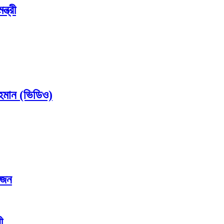
্ত্রী
রহমান (ভিডিও)
য়োজন
ী