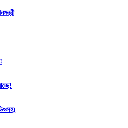
মন্ত্রী
!
াচ্ছে!
িডিওসহ)