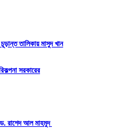
চূড়ান্ত তালিকায় মাসুদ খান
িকল্পনা সরকারের
: ড. রাশেদ আল মাহমুদ