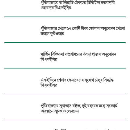
পুঁজিবাজারে জালিয়াতি ঠেকাতে ডিজিটাল নজরদারি
জোরদার বিএসইসির
পুঁজিবাজার থেকে ১২ কোটি টাকা তোলার অনুমোদন পেলো
রয়্যাল ফুটওয়্যার
মার্জিন বিধিমালা সংশোধনের খসড়া প্রস্তাব অনুমোদন
বিএসইসির
একই দিনে শেয়ার কেনাবেচার সুযোগ চালুর সিদ্ধান্ত
বিএসইসির
পুঁজিবাজারে সুবাতাস বইছে, দুই বছরের মধ্যে সব্বোর্চ
অবস্থানে সূচক ও লেনদেন