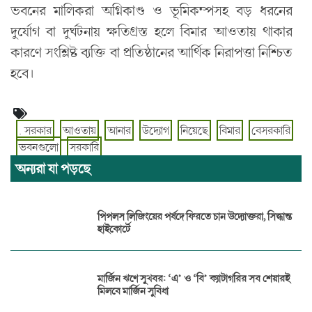
ভবনের মালিকরা অগ্নিকাণ্ড ও ভূমিকম্পসহ বড় ধরনের
দুর্যোগ বা দুর্ঘটনায় ক্ষতিগ্রস্ত হলে বিমার আওতায় থাকার
কারণে সংশ্লিষ্ট ব্যক্তি বা প্রতিষ্ঠানের আর্থিক নিরাপত্তা নিশ্চিত
হবে।
. সরকার
আওতায়
আনার
উদ্যোগ
নিয়েছে
বিমার
বেসরকারি
ভবনগুলো
সরকারি
অন্যরা যা পড়ছে
পিপলস লিজিংয়ের পর্ষদে ফিরতে চান উদ্যোক্তরা, সিদ্ধান্ত
হাইকোর্টে
মার্জিন ঋণে সুখবর: ‘এ’ ও ‘বি’ ক্যাটাগরির সব শেয়ারই
মিলবে মার্জিন সুবিধা