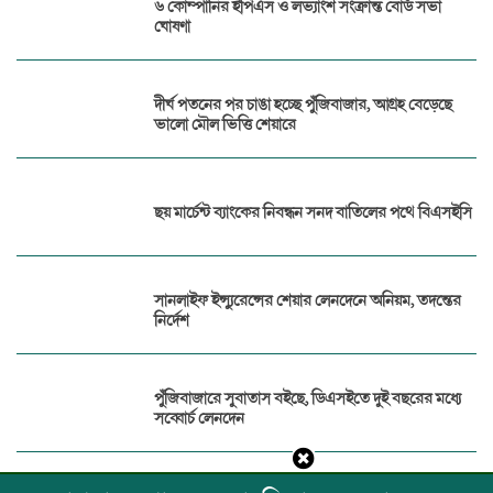
৬ কোম্পানির ইপিএস ও লভ্যাংশ সংক্রান্ত বোর্ড সভা
ঘোষণা
দীর্ঘ পতনের পর চাঙা হচ্ছে পুঁজিবাজার, আগ্রহ বেড়েছে
ভালো মৌল ভিত্তি শেয়ারে
ছয় মার্চেন্ট ব্যাংকের নিবন্ধন সনদ বাতিলের পথে বিএসইসি
সানলাইফ ইন্স্যুরেন্সের শেয়ার লেনদেনে অনিয়ম, তদন্তের
নির্দেশ
পুঁজিবাজারে সুবাতাস বইছে, ডিএসইতে দুই বছরের মধ্যে
সব্বোর্চ লেনদেন