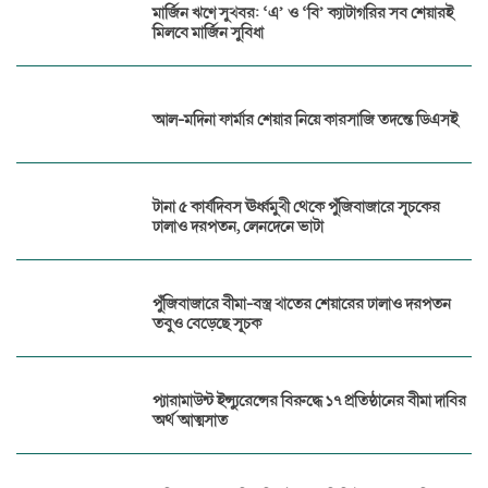
মার্জিন ঋণে সুখবর: ‘এ’ ও ‘বি’ ক্যাটাগরির সব শেয়ারই
মিলবে মার্জিন সুবিধা
আল-মদিনা ফার্মার শেয়ার নিয়ে কারসাজি তদন্তে ডিএসই
টানা ৫ কার্যদিবস ঊর্ধ্বমুখী থেকে পুঁজিবাজারে সূচকের
ঢালাও দরপতন, লেনদেনে ভাটা
পুঁজিবাজারে বীমা-বস্ত্র খাতের শেয়ারের ঢালাও দরপতন
তবুও বেড়েছে সূচক
প্যারামাউন্ট ইন্স্যুরেন্সের বিরুদ্ধে ১৭ প্রতিষ্ঠানের বীমা দাবির
অর্থ আত্মসাত