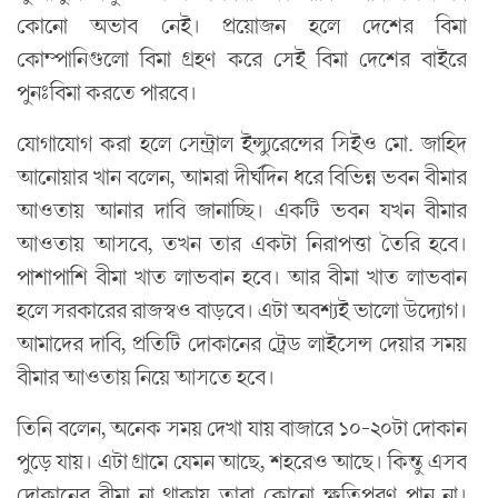
কোনো অভাব নেই। প্রয়োজন হলে দেশের বিমা
কোম্পানিগুলো বিমা গ্রহণ করে সেই বিমা দেশের বাইরে
পুনঃবিমা করতে পারবে।
যোগাযোগ করা হলে সেন্ট্রাল ইন্স্যুরেন্সের সিইও মো. জাহিদ
আনোয়ার খান বলেন, আমরা দীর্ঘদিন ধরে বিভিন্ন ভবন বীমার
আওতায় আনার দাবি জানাচ্ছি। একটি ভবন যখন বীমার
আওতায় আসবে, তখন তার একটা নিরাপত্তা তৈরি হবে।
পাশাপাশি বীমা খাত লাভবান হবে। আর বীমা খাত লাভবান
হলে সরকারের রাজস্বও বাড়বে। এটা অবশ্যই ভালো উদ্যোগ।
আমাদের দাবি, প্রতিটি দোকানের ট্রেড লাইসেন্স দেয়ার সময়
বীমার আওতায় নিয়ে আসতে হবে।
তিনি বলেন, অনেক সময় দেখা যায় বাজারে ১০-২০টা দোকান
পুড়ে যায়। এটা গ্রামে যেমন আছে, শহরেও আছে। কিন্তু এসব
দোকানের বীমা না থাকায় তারা কোনো ক্ষতিপূরণ পান না।