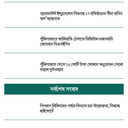
প্যারামাউন্ট ইন্স্যুরেন্সের বিরুদ্ধে ১৭ প্রতিষ্ঠানের বীমা দাবির
অর্থ আত্মসাত
পুঁজিবাজারে জালিয়াতি ঠেকাতে ডিজিটাল নজরদারি
জোরদার বিএসইসির
পুঁজিবাজার থেকে ১২ কোটি টাকা তোলার অনুমোদন পেলো
রয়্যাল ফুটওয়্যার
সর্বশেষ সংবাদ
পিপলস লিজিংয়ের পর্ষদে ফিরতে চান উদ্যোক্তরা, সিদ্ধান্ত
হাইকোর্টে