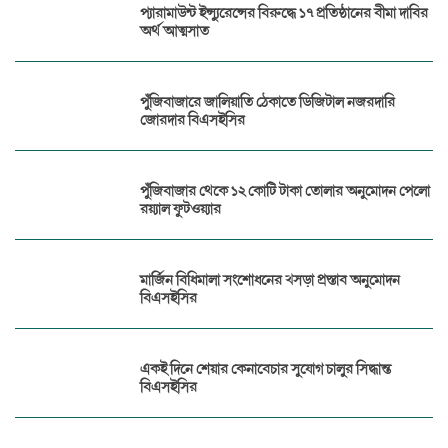
প্যারামাউন্ট ইন্স্যুরেন্সের বিরুদ্ধে ১৭ প্রতিষ্ঠানের বীমা দাবির
অর্থ আত্মসাত
পুঁজিবাজারে জালিয়াতি ঠেকাতে ডিজিটাল নজরদারি
জোরদার বিএসইসির
পুঁজিবাজার থেকে ১২ কোটি টাকা তোলার অনুমোদন পেলো
রয়্যাল ফুটওয়্যার
মার্জিন বিধিমালা সংশোধনের খসড়া প্রস্তাব অনুমোদন
বিএসইসির
একই দিনে শেয়ার কেনাবেচার সুযোগ চালুর সিদ্ধান্ত
বিএসইসির