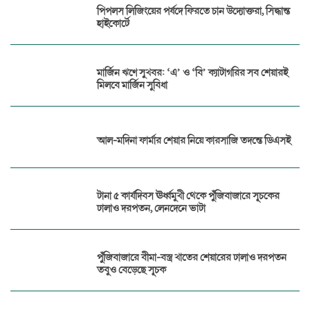
পিপলস লিজিংয়ের পর্ষদে ফিরতে চান উদ্যোক্তরা, সিদ্ধান্ত
হাইকোর্টে
মার্জিন ঋণে সুখবর: ‘এ’ ও ‘বি’ ক্যাটাগরির সব শেয়ারই
মিলবে মার্জিন সুবিধা
আল-মদিনা ফার্মার শেয়ার নিয়ে কারসাজি তদন্তে ডিএসই
টানা ৫ কার্যদিবস ঊর্ধ্বমুখী থেকে পুঁজিবাজারে সূচকের
ঢালাও দরপতন, লেনদেনে ভাটা
পুঁজিবাজারে বীমা-বস্ত্র খাতের শেয়ারের ঢালাও দরপতন
তবুও বেড়েছে সূচক