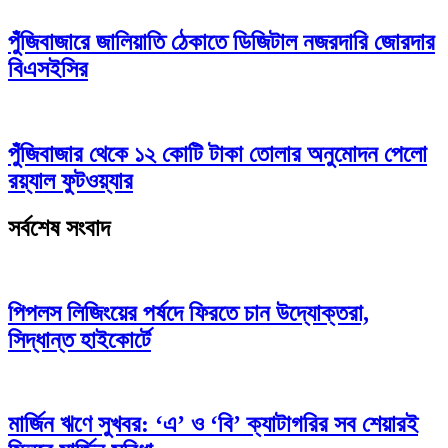
পুঁজিবাজারে জালিয়াতি ঠেকাতে ডিজিটাল নজরদারি জোরদার
বিএসইসির
পুঁজিবাজার থেকে ১২ কোটি টাকা তোলার অনুমোদন পেলো
রয়্যাল ফুটওয়্যার
সর্বশেষ সংবাদ
পিপলস লিজিংয়ের পর্ষদে ফিরতে চান উদ্যোক্তরা,
সিদ্ধান্ত হাইকোর্টে
মার্জিন ঋণে সুখবর: ‘এ’ ও ‘বি’ ক্যাটাগরির সব শেয়ারই