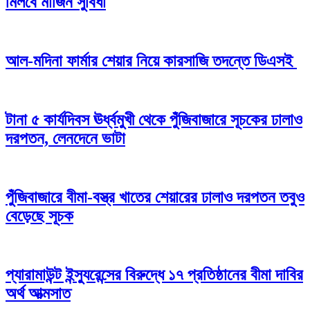
মিলবে মার্জিন সুবিধা
আল-মদিনা ফার্মার শেয়ার নিয়ে কারসাজি তদন্তে ডিএসই
টানা ৫ কার্যদিবস ঊর্ধ্বমুখী থেকে পুঁজিবাজারে সূচকের ঢালাও
দরপতন, লেনদেনে ভাটা
পুঁজিবাজারে বীমা-বস্ত্র খাতের শেয়ারের ঢালাও দরপতন তবুও
বেড়েছে সূচক
প্যারামাউন্ট ইন্স্যুরেন্সের বিরুদ্ধে ১৭ প্রতিষ্ঠানের বীমা দাবির
অর্থ আত্মসাত