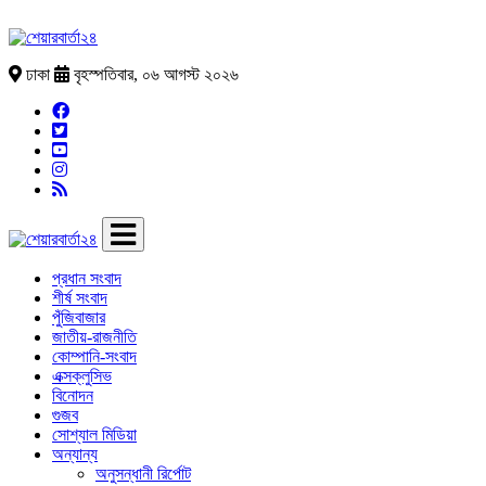
ঢাকা
বৃহস্পতিবার, ০৬ আগস্ট ২০২৬
প্রধান সংবাদ
শীর্ষ সংবাদ
পুঁজিবাজার
জাতীয়-রাজনীতি
কোম্পানি-সংবাদ
এক্সক্লুসিভ
বিনোদন
গুজব
সোশ্যাল মিডিয়া
অন্যান্য
অনুসন্ধানী রির্পোট