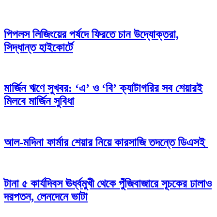
পিপলস লিজিংয়ের পর্ষদে ফিরতে চান উদ্যোক্তরা,
সিদ্ধান্ত হাইকোর্টে
মার্জিন ঋণে সুখবর: ‘এ’ ও ‘বি’ ক্যাটাগরির সব শেয়ারই
মিলবে মার্জিন সুবিধা
আল-মদিনা ফার্মার শেয়ার নিয়ে কারসাজি তদন্তে ডিএসই
টানা ৫ কার্যদিবস ঊর্ধ্বমুখী থেকে পুঁজিবাজারে সূচকের ঢালাও
দরপতন, লেনদেনে ভাটা