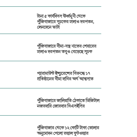
টানা ৫ কার্যদিবস ঊর্ধ্বমুখী থেকে
পুঁজিবাজারে সূচকের ঢালাও দরপতন,
লেনদেনে ভাটা
পুঁজিবাজারে বীমা-বস্ত্র খাতের শেয়ারের
ঢালাও দরপতন তবুও বেড়েছে সূচক
প্যারামাউন্ট ইন্স্যুরেন্সের বিরুদ্ধে ১৭
প্রতিষ্ঠানের বীমা দাবির অর্থ আত্মসাত
পুঁজিবাজারে জালিয়াতি ঠেকাতে ডিজিটাল
নজরদারি জোরদার বিএসইসির
পুঁজিবাজার থেকে ১২ কোটি টাকা তোলার
অনুমোদন পেলো রয়্যাল ফুটওয়্যার