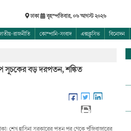
ঢাকা
বৃহস্পতিবার, ০৬ আগস্ট ২০২৬
জাতীয়-রাজনীতি
কোম্পানি-সংবাদ
এক্সক্লুসিভ
বিনোদন
চাপে সূচকের বড় দরপতন, শঙ্কিত
 ঢাকা: শেখ হাসিনা সরকারের পতন পর থেকে পুঁজিবাজারের