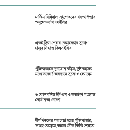
মার্জিন বিধিমালা সংশোধনের খসড়া প্রস্তাব
অনুমোদন বিএসইসির
একই দিনে শেয়ার কেনাবেচার সুযোগ
চালুর সিদ্ধান্ত বিএসইসির
পুঁজিবাজারে সুবাতাস বইছে, দুই বছরের
মধ্যে সব্বোর্চ অবস্থানে সূচক ও লেনদেন
৬ কোম্পানির ইপিএস ও লভ্যাংশ সংক্রান্ত
বোর্ড সভা ঘোষণা
দীর্ঘ পতনের পর চাঙা হচ্ছে পুঁজিবাজার,
আগ্রহ বেড়েছে ভালো মৌল ভিত্তি শেয়ারে