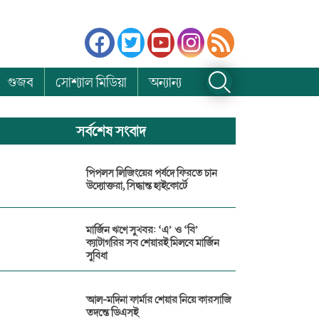
গুজব
সোশ্যাল মিডিয়া
অন্যান্য
সর্বশেষ সংবাদ
পিপলস লিজিংয়ের পর্ষদে ফিরতে চান
উদ্যোক্তরা, সিদ্ধান্ত হাইকোর্টে
মার্জিন ঋণে সুখবর: ‘এ’ ও ‘বি’
ক্যাটাগরির সব শেয়ারই মিলবে মার্জিন
সুবিধা
আল-মদিনা ফার্মার শেয়ার নিয়ে কারসাজি
তদন্তে ডিএসই