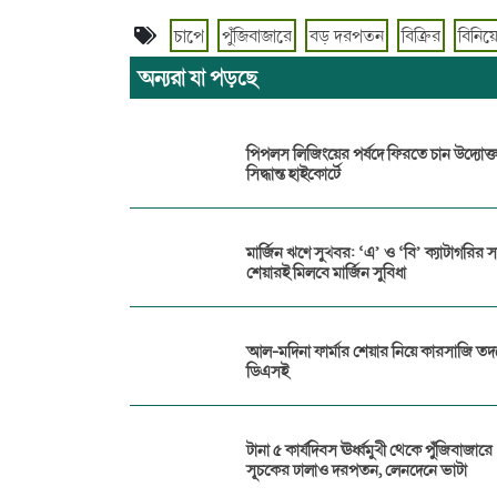
চাপে
পুঁজিবাজারে
বড় দরপতন
বিক্রির
বিনিয়
অন্যরা যা পড়ছে
পিপলস লিজিংয়ের পর্ষদে ফিরতে চান উদ্যোক্ত
সিদ্ধান্ত হাইকোর্টে
মার্জিন ঋণে সুখবর: ‘এ’ ও ‘বি’ ক্যাটাগরির 
শেয়ারই মিলবে মার্জিন সুবিধা
আল-মদিনা ফার্মার শেয়ার নিয়ে কারসাজি তদন
ডিএসই
টানা ৫ কার্যদিবস ঊর্ধ্বমুখী থেকে পুঁজিবাজারে
সূচকের ঢালাও দরপতন, লেনদেনে ভাটা