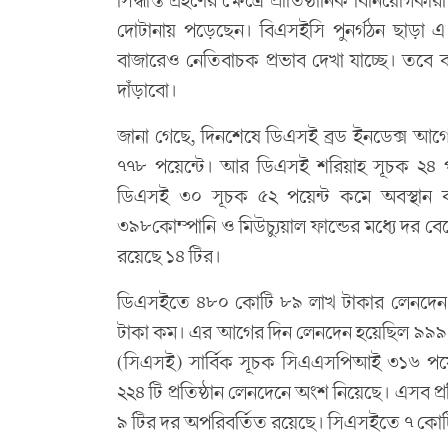
দোটানায় পড়েছেন। বিএসইসি পুনর্গঠন ছাড়া এ
বাজারেও নেতিবাচক প্রভাব দেখা যাচ্ছে। তবে ব
দাঁড়াবো।
জানা গেছে, দিনশেষে ডিএসই ব্রড ইনডেক্স আগে
৭৭৮ পয়েন্টে। আর ডিএসই শরিয়াহ সূচক ২৪ প
ডিএসই ৩০ সূচক ৫২ পয়েন্ট কমে অবস্থান 
৩৯৮কোম্পানি ও মিউচ্যুয়াল ফান্ডের মধ্যে দর 
রয়েছে ১৪ টির।
ডিএসইতে ৪৮০ কোটি ৮৯ লাখ টাকার লেনদেন 
টাকা কম। এর আগের দিন লেনদেন হয়েছিল ৯৯৯ কোট
(সিএসই) সার্বিক সূচক সিএএসপিআই ৩১৬ পয়েন
২২৪ টি প্রতিষ্ঠান লেনদেনে অংশ নিয়েছে। এসব প্
৯ টির দর অপরিবর্তিত রয়েছে। সিএসইতে ৭ কোট