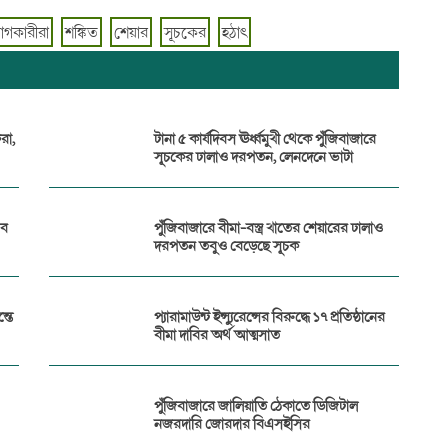
োগকারীরা
শঙ্কিত
শেয়ার
সূচকের
হঠাৎ
রা,
টানা ৫ কার্যদিবস ঊর্ধ্বমুখী থেকে পুঁজিবাজারে
সূচকের ঢালাও দরপতন, লেনদেনে ভাটা
সব
পুঁজিবাজারে বীমা-বস্ত্র খাতের শেয়ারের ঢালাও
দরপতন তবুও বেড়েছে সূচক
্তে
প্যারামাউন্ট ইন্স্যুরেন্সের বিরুদ্ধে ১৭ প্রতিষ্ঠানের
বীমা দাবির অর্থ আত্মসাত
পুঁজিবাজারে জালিয়াতি ঠেকাতে ডিজিটাল
নজরদারি জোরদার বিএসইসির