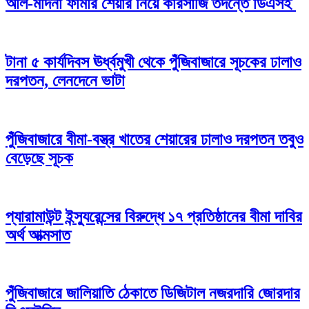
আল-মদিনা ফার্মার শেয়ার নিয়ে কারসাজি তদন্তে ডিএসই
টানা ৫ কার্যদিবস ঊর্ধ্বমুখী থেকে পুঁজিবাজারে সূচকের ঢালাও
দরপতন, লেনদেনে ভাটা
পুঁজিবাজারে বীমা-বস্ত্র খাতের শেয়ারের ঢালাও দরপতন তবুও
বেড়েছে সূচক
প্যারামাউন্ট ইন্স্যুরেন্সের বিরুদ্ধে ১৭ প্রতিষ্ঠানের বীমা দাবির
অর্থ আত্মসাত
পুঁজিবাজারে জালিয়াতি ঠেকাতে ডিজিটাল নজরদারি জোরদার