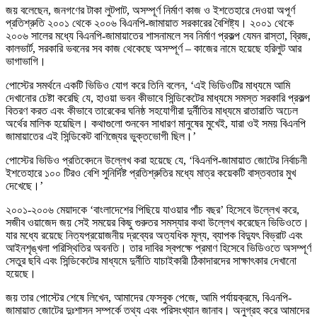
জয় বলেছেন, ‌জনগণের টাকা লুটপাট, অসম্পূর্ণ নির্মাণ কাজ ও ইশতেহারে দেওয়া অপূর্ণ
প্রতিশ্রুতি ২০০১ থেকে ২০০৬ বিএনপি-জামায়াত সরকারের বৈশিষ্ট্য। ২০০১ থেকে
২০০৬ সালের মধ্যে বিএনপি-জামায়াতের শাসনামলে সব নির্মাণ প্রকল্প যেমন রাস্তা, ব্রিজ,
কালভার্ট, সরকারি ভবনের সব কাজ থেকেছে অসম্পূর্ণ – কাজের নামে হয়েছে হরিলুট আর
ভাগাভাগি।
পোস্টের সমর্থনে একটি ভিডিও যোগ করে তিনি বলেন, ‘এই ভিডিওটির মাধ্যমে আমি
দেখানোর চেষ্টা করেছি যে, হাওয়া ভবন কীভাবে সিন্ডিকেটের মাধ্যমে সমস্ত সরকারি প্রকল্প
বিতরণ করত এবং কীভাবে তারেকের ঘনিষ্ঠ সহযোগীরা দুর্নীতির মাধ্যমে রাতারাতি অঢেল
অর্থের মালিক হয়েছিল। কথাগুলো শুনবেন সাধারণ মানুষের মুখেই, যারা ওই সময় বিএনপি
জামায়াতের এই সিন্ডিকেট বাণিজ্যের ভুক্তভোগী ছিল।’
পোস্টের ভিডিও প্রতিবেদনে উল্লেখ করা হয়েছে যে, ‘বিএনপি-জামায়াত জোটের নির্বাচনী
ইশতেহারে ১০০ টিরও বেশি সুনির্দিষ্ট প্রতিশ্রুতির মধ্যে মাত্র কয়েকটি বাস্তবতার মুখ
দেখেছে।’
২০০১-২০০৬ মেয়াদকে ‘বাংলাদেশের পিছিয়ে যাওয়ার পাঁচ বছর’ হিসেবে উল্লেখ করে,
সজীব ওয়াজেদ জয় সেই সময়ের কিছু গুরুতর সমস্যার কথা উল্লেখ করেছেন ভিডিওতে।
যার মধ্যে রয়েছে নিত্যপ্রয়োজনীয় দ্রব্যের অত্যধিক মূল্য, ব্যাপক বিদ্যুৎ বিভ্রাট এবং
আইনশৃঙ্খলা পরিস্থিতির অবনতি। তার দাবির স্বপক্ষে প্রমাণ হিসেবে ভিডিওতে অসম্পূর্ণ
সেতুর ছবি এবং সিন্ডিকেটের মাধ্যমে দুর্নীতি যাচাইকারী ঠিকাদারদের সাক্ষাৎকার দেখানো
হয়েছে।
জয় তার পোস্টের শেষে লিখেন, আমাদের ফেসবুক পেজে, আমি পর্যায়ক্রমে, বিএনপি-
জামায়াত জোটের দুঃশাসন সম্পর্কে তথ্য এবং পরিসংখ্যান জানাব। অনুগ্রহ করে আমাদের