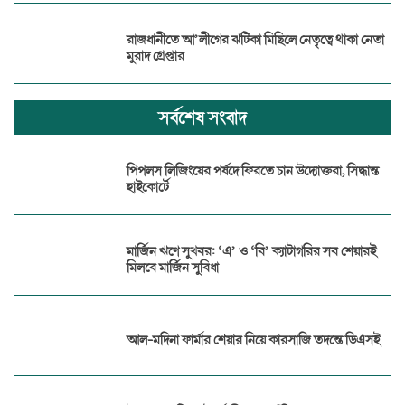
রাজধানীতে আ’লীগের ঝটিকা মিছিলে নেতৃত্বে থাকা নেতা
মুরাদ গ্রেপ্তার
সর্বশেষ সংবাদ
পিপলস লিজিংয়ের পর্ষদে ফিরতে চান উদ্যোক্তরা, সিদ্ধান্ত
হাইকোর্টে
মার্জিন ঋণে সুখবর: ‘এ’ ও ‘বি’ ক্যাটাগরির সব শেয়ারই
মিলবে মার্জিন সুবিধা
আল-মদিনা ফার্মার শেয়ার নিয়ে কারসাজি তদন্তে ডিএসই