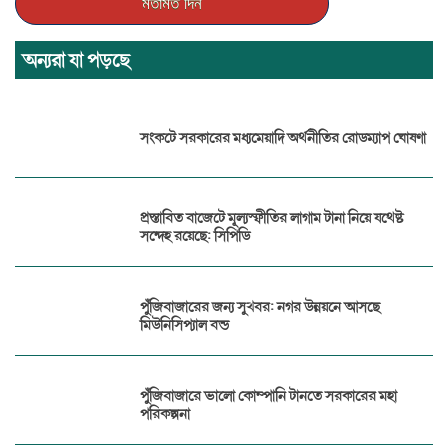
অন্যরা যা পড়ছে
সংকটে সরকারের মধ্যমেয়াদি অর্থনীতির রোডম্যাপ ঘোষণা
প্রস্তাবিত বাজেটে মূল্যস্ফীতির লাগাম টানা নিয়ে যথেষ্ট
সন্দেহ রয়েছে: সিপিডি
পুঁজিবাজারের জন্য সুখবর: নগর উন্নয়নে আসছে
মিউনিসিপ্যাল বন্ড
পুঁজিবাজারে ভালো কোম্পানি টানতে সরকারের মহা
পরিকল্পনা