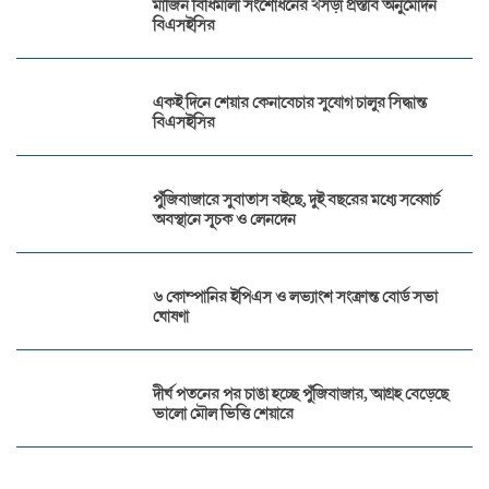
মার্জিন বিধিমালা সংশোধনের খসড়া প্রস্তাব অনুমোদন
বিএসইসির
একই দিনে শেয়ার কেনাবেচার সুযোগ চালুর সিদ্ধান্ত
বিএসইসির
পুঁজিবাজারে সুবাতাস বইছে, দুই বছরের মধ্যে সব্বোর্চ
অবস্থানে সূচক ও লেনদেন
৬ কোম্পানির ইপিএস ও লভ্যাংশ সংক্রান্ত বোর্ড সভা
ঘোষণা
দীর্ঘ পতনের পর চাঙা হচ্ছে পুঁজিবাজার, আগ্রহ বেড়েছে
ভালো মৌল ভিত্তি শেয়ারে