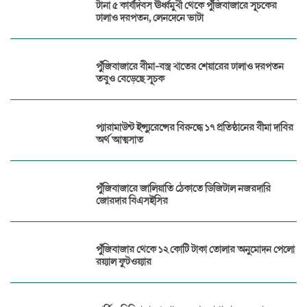
টানা ৫ কার্যদিবস ঊর্ধ্বমুখী থেকে পুঁজিবাজারে সূচকের
ঢালাও দরপতন, লেনদেনে ভাটা
পুঁজিবাজারে বীমা-বস্ত্র খাতের শেয়ারের ঢালাও দরপতন
তবুও বেড়েছে সূচক
প্যারামাউন্ট ইন্স্যুরেন্সের বিরুদ্ধে ১৭ প্রতিষ্ঠানের বীমা দাবির
অর্থ আত্মসাত
পুঁজিবাজারে জালিয়াতি ঠেকাতে ডিজিটাল নজরদারি
জোরদার বিএসইসির
পুঁজিবাজার থেকে ১২ কোটি টাকা তোলার অনুমোদন পেলো
রয়্যাল ফুটওয়্যার