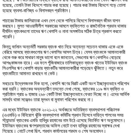
হয়েছে, তেমনি টাকা বিদেশে পাচার করা হয়েছে। পাচার করা টাকায় বিদেশে গড়ে তোলা
হয়েছে ব্যবসা-বাণিজ্য ও বিলাসবহুল প্রতিষ্ঠান।
পাচারের টাকায় জালিয়াতরা এখন দেশ থেকে পালিয়ে বিদেশে বিলাসবহুল জীবন যাপন
করছেন। মুলত আওয়ামীলীগ সরকারের আমলে ব্যক্তিগত ও রাজনৈতিক প্রভাব থাকায়
দীর্ঘদিন ব্যাংকগুলো তাদের ঋণ খেলাপি ও নানা অসঙ্গতির সঠিক চিত্র প্রকাশ করতে
পারেনি।
কিন্তু বর্তমান অন্তর্বর্তী সরকার ব্যাংক খাত নিয়ে অত্যন্ত সচেতন থাকায় একে একে
বেরিয়ে আসছে ব্যাংকগুলোর ঋণ খেলাপির আসল চিত্র। যেসব ব্যাংককে আমানতকারী
থেকে শুরু করে সাধারণ মানুষ ভালো বলে জানতেন, সেগুলোর ঋণ খেলাপিও বেড়েছে
আশঙ্কাজনক হারে। এর ফলে পুঁজিবাজারে তালিকাভুক্ত ব্যাংক খাতের ইউনিয়ন ব্যাংক
পিএলসির ঋণ খেলাপি বাড়ায় ব্যাংকটির আমানতকারীরা পড়েছেন ঝুঁকিতে। নতুন করে
ব্যাংকটিতে আমানত রাখছেন না কেউ।
সবচেয়ে উদ্বেগজনক দিক হলো, খেলাপি ঋণের বিরাট একটি অংশ ইচ্ছাকৃতভাবে পরিশোধ
করা হয়নি। ব্যাংকের অভ্যন্তরীণ তদন্তে দেখা গেছে, ব্যাংকের ১১৯ জন ব্যক্তি ও
প্রতিষ্ঠান প্রায় ৬ হাজার ২৯৮ কোটি টাকা ইচ্ছাকৃতভাবে ফেরত দিচ্ছে না। এদের আর্থিক
সামর্থ্য থাকা সত্ত্বেও তারা মূলধন বা মুনাফা পরিশোধ করছে না।
এর মধ্যে ইউনিয়ন ব্যাংকে ২০২১-২২ অর্থবছরে অতিরিক্ত ব্যবস্থাপনা পরিচালক
(এএমডি) ও বিনিয়োগ ঝুঁকি ব্যবস্থাপনা কমিটির প্রধান হিসেবে দায়িত্ব পালনের সময়
স্ট্যান্ডার্ড ব্যাংকের এমডি হাবিবুর রহমানের নাম উঠে এসেছে বিতর্কিত ঋণ অনুমোদনে।
ইউনিয়ন ব্যাংকের ঋণপ্রস্তাবের অফিস নোটে তখন হাবিবুর রহমানের স্বাক্ষর দেখা
গিয়েছে। নোটে লেখা ছিল, প্রধান কার্যালয়ের প্রথম ও শেষ অনুমোদন।