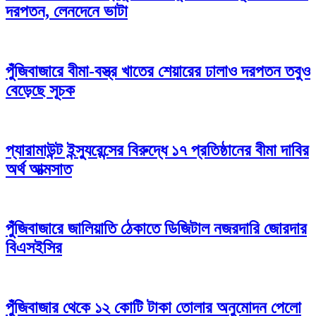
দরপতন, লেনদেনে ভাটা
পুঁজিবাজারে বীমা-বস্ত্র খাতের শেয়ারের ঢালাও দরপতন তবুও
বেড়েছে সূচক
প্যারামাউন্ট ইন্স্যুরেন্সের বিরুদ্ধে ১৭ প্রতিষ্ঠানের বীমা দাবির
অর্থ আত্মসাত
পুঁজিবাজারে জালিয়াতি ঠেকাতে ডিজিটাল নজরদারি জোরদার
বিএসইসির
পুঁজিবাজার থেকে ১২ কোটি টাকা তোলার অনুমোদন পেলো