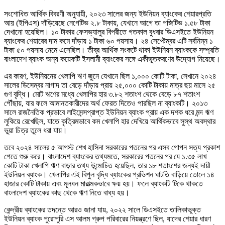
সংশোধিত আর্থিক বিবরণী অনুযায়ী, ২০২৩ সালের জন্য ইউনিয়ন ব্যাংকের শেয়ারপ্রতি
আয় (ইপিএস) দাঁড়িয়েছে নেগেটিভ ২.৮ টাকায়, যেখানে আগে তা পজিটিভ ১.৫৮ টাকা
দেখানো হয়েছিল। ১০ টাকার ফেসভ্যালুর বিপরীতে গতকাল বুধবার ডিএসইতে ইউনিয়ন
ব্যাংকের শেয়ারের দাম কমে দাঁড়ায় ১ টাকা ৬০ পয়সায়। ২৪ সেপ্টেম্বর এটি সর্বনিম্ন ১
টাকা ৫০ পয়সায় নেমে এসেছিল। তীব্র আর্থিক সংকটে থাকা ইউনিয়ন ব্যাংককে সম্প্রতি
বাংলাদেশ ব্যাংক অন্য কয়েকটি ইসলামী ব্যাংকের সঙ্গে একীভূতকরণের উদ্যোগ নিয়েছে।
এর কারণ, ইউনিয়নের খেলাপি ঋণ জুনে যেখানে ছিল ১,০০০ কোটি টাকা, সেখানে ২০২৪
সালের ডিসেম্বর নাগাদ তা বেড়ে দাঁড়ায় প্রায় ২৫,০০০ কোটি টাকায় মাত্র ছয় মাসে ২৫
গুণ বৃদ্ধি। মোট ঋণের মধ্যে খেলাপির হার ৩.৮২ শতাংশ থেকে বেড়ে ৮৭ শতাংশ
পৌঁছায়, যার ফলে আমানতকারীদের অর্থ ফেরত দিতেও পারছিল না ব্যাংকটি। ২০১৩
সালে রাজনৈতিক প্রভাবে লাইসেন্সপ্রাপ্ত ইউনিয়ন ব্যাংক প্রায় এক দশক ধরে মন্দ ঋণ
লুকিয়ে রেখেছিল, যাতে কৃত্রিমভাবে কম খেলাপি হার দেখিয়ে আর্থিকভাবে সুস্থ অবস্থার
ভুয়া চিত্র তুলে ধরা যায়।
তবে ২০২৪ সালের ৫ আগস্ট শেখ হাসিনা সরকারের পতনের পর এসব গোপন সত্য প্রকাশ
পেতে শুরু করে। বাংলাদেশ ব্যাংকের তথ্যমতে, সরকারের পতনের পর যে ১.৩৫ লাখ
কোটি টাকা খেলাপি ঋণ বাড়ার তথ্য উন্মোচিত হয়েছিল, তার ১৮ শতাংশের জন্যই দায়ী
ইউনিয়ন ব্যাংক। খেলাপির এই বিপুল বৃদ্ধি ব্যাংকের প্রভিশন ঘাটতি বাড়িয়ে তোলে ১৪
হাজার কোটি টাকায় এবং মূলধন মারাত্মকভাবে ক্ষয় হয়। ফলে ব্যাংকটি টিকে থাকতে
বাংলাদেশ ব্যাংকের কাছ থেকে ঋণ নিতে বাধ্য হয়।
কেন্দ্রীয় ব্যাংকের তদন্তে আরও জানা যায়, ২০২২ সালে ডিএসইতে তালিকাভুক্ত
ইউনিয়ন ব্যাংক পুরোপুরি এস আলম গ্রুপ পরিবারের নিয়ন্ত্রণে ছিল, যাদের শেয়ার ধারণ