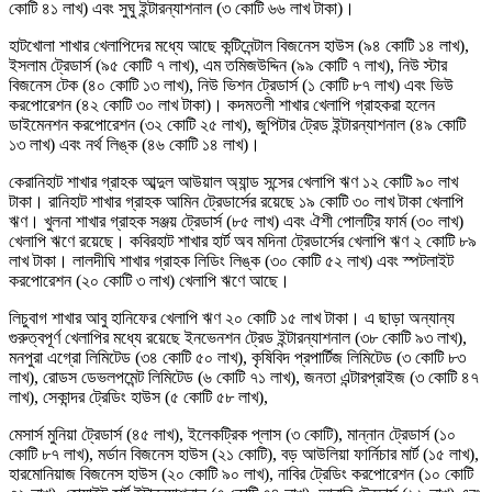
কোটি ৪১ লাখ) এবং সুঘু ইন্টারন্যাশনাল (৩ কোটি ৬৬ লাখ টাকা)।
হাটখোলা শাখার খেলাপিদের মধ্যে আছে কন্টিনেন্টাল বিজনেস হাউস (৯৪ কোটি ১৪ লাখ),
ইসলাম ট্রেডার্স (৯৫ কোটি ৭ লাখ), এম তমিজউদ্দিন (৯৯ কোটি ৭ লাখ), নিউ স্টার
বিজনেস টেক (৪০ কোটি ১৩ লাখ), নিউ ভিশন ট্রেডার্স (১ কোটি ৮৭ লাখ) এবং ভিউ
করপোরেশন (৪২ কোটি ৩০ লাখ টাকা)। কদমতলী শাখার খেলাপি গ্রাহকরা হলেন
ডাইমেনশন করপোরেশন (৩২ কোটি ২৫ লাখ), জুপিটার ট্রেড ইন্টারন্যাশনাল (৪৯ কোটি
১৩ লাখ) এবং নর্থ লিঙ্ক (৪৬ কোটি ১৪ লাখ)।
কেরানিহাট শাখার গ্রাহক আব্দুল আউয়াল অ্যান্ড সন্সের খেলাপি ঋণ ১২ কোটি ৯০ লাখ
টাকা। রানিহাট শাখার গ্রাহক আমিন ট্রেডার্সের রয়েছে ১৯ কোটি ৩০ লাখ টাকা খেলাপি
ঋণ। খুলনা শাখার গ্রাহক সঞ্জয় ট্রেডার্স (৮৫ লাখ) এবং ঐশী পোলট্রি ফার্ম (৩০ লাখ)
খেলাপি ঋণে রয়েছে। কবিরহাট শাখার হার্ট অব মদিনা ট্রেডার্সের খেলাপি ঋণ ২ কোটি ৮৯
লাখ টাকা। লালদীঘি শাখার গ্রাহক লিডিং লিঙ্ক (৩০ কোটি ৫২ লাখ) এবং স্পটলাইট
করপোরেশন (২০ কোটি ৩ লাখ) খেলাপি ঋণে আছে।
লিচুবাগ শাখার আবু হানিফের খেলাপি ঋণ ২০ কোটি ১৫ লাখ টাকা। এ ছাড়া অন্যান্য
গুরুত্বপূর্ণ খেলাপির মধ্যে রয়েছে ইনভেনশন ট্রেড ইন্টারন্যাশনাল (৩৮ কোটি ৯৩ লাখ),
মনপুরা এগ্রো লিমিটেড (৩৪ কোটি ৫০ লাখ), কৃষিবিদ প্রপার্টিজ লিমিটেড (৩ কোটি ৮৩
লাখ), রোডস ডেভলপমেন্ট লিমিটেড (৬ কোটি ৭১ লাখ), জনতা এন্টারপ্রাইজ (৩ কোটি ৪৭
লাখ), সেকান্দর ট্রেডিং হাউস (৫ কোটি ৫৮ লাখ),
মেসার্স মুনিয়া ট্রেডার্স (৪৫ লাখ), ইলেকট্রিক প্লাস (৩ কোটি), মান্নান ট্রেডার্স (১০
কোটি ৮৭ লাখ), মর্ডান বিজনেস হাউস (২১ কোটি), বড় আউলিয়া ফার্নিচার মার্ট (১৫ লাখ),
হারমোনিয়াজ বিজনেস হাউস (২০ কোটি ৯০ লাখ), নাবির ট্রেডিং করপোরেশন (১০ কোটি