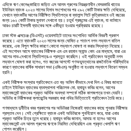
এদিকে ঋণ কেলেঙ্কারিতে জড়িত এস আলম গ্রুপের নিয়ন্ত্রণাধীন বেসরকারি খাতের
ইউনিয়ন ব্যাংক ২০২৩ সালের হিসাব সংশোধনের পর ২৯২ কোটি টাকার ক্ষতি দেখিয়েছে,
যেখানে ব্যাংকটির আগের নিরীক্ষিত স্থিতিপত্র বা ব্যালান্স শিটে কৃত্রিমভাবে ওই বছরের
জন্য ১৬২ কোটি টাকার মুনাফা দেখানো হয়। চতুর্থ প্রজন্মের এই ব্যাংক, যা বর্তমানে
আরও চারটি ইসলামী ব্যাংকের সঙ্গে একীভূত হওয়ার প্রক্রিয়ায় রয়েছে।
ঢাকা স্টক এক্সচেঞ্জ (ডিএসই) ওয়েবসাইটে তাদের সংশোধিত আর্থিক বিবরণী প্রকাশ
করেছে। এতে ব্যাংকটি ২০২৩ সালের জন্য ঘোষিত ৫ শতাংশ নগদ লভ্যাংশ বাতিল
করেছে, এবং বিপুল ক্ষতির কারণে কোনো লভ্যাংশ ঘোষণা না করার সিদ্ধান্ত নিয়েছে।
এই সংশোধন আসে ব্যাংকের নিরীক্ষক এম এম রহমান অ্যান্ড কোং এর মাধ্যমে, যারা এর
আগের লাভ-দেখানো স্থিতিপত্র-ও প্রস্তুত করেছিল। ওই প্রতিবেদন অনুযায়ী নগদ
লভ্যাংশ ঘোষণা করা হলেও, গত বছরের আগস্টে গণঅভ্যুত্থানের রাজনৈতিক পরিস্থিতির
কারণে ব্যাংকের বার্ষিক সাধারণ সভা (এজিএম) অনুষ্ঠিত না হওয়ায় লভ্যাংশ বিতরণ সম্ভব
হয়নি।
একই নিরীক্ষক সংস্থার প্রতিবেদনে এত বড় অমিল কীভাবে দেখা দিল এ বিষয় জানতে
চাইলে ইউনিয়ন ব্যাংকের ব্যবস্থাপনা পরিচালক মো. হুমায়ুন কবির বলেন, আগের
ম্যানেজমেন্ট ব্যাংকের প্রকৃত আর্থিক অবস্থা সম্পর্কে সঠিক কাগজপত্র তখন দেয়নি।
অডিটর বা নিরীক্ষকরা ক্লায়েন্টের সরবরাহ করা নথির ভিত্তিতেই প্রতিবেদন তৈরি করে।
গণমাধ্যমে দুর্নীতির খবর প্রকাশের পর অডিটররা নিজেরাই ব্যাংকের কাছে পুনরায় নিরীক্ষার
প্রস্তাব দেন। সেই প্রেক্ষিতে ব্যাংক একই অডিটরকে পুনর্নিয়োগ করে, যারা এবার
প্রকৃত আর্থিক চিত্র তুলে ধরেছে। হুমায়ুন কবির জানান, আদায় না হলেও আগের
ম্যানেজমেন্ট এস আলম গ্রুপের ঋণকে নিয়মিত দেখিয়েছিল এবং প্রকৃত খেলাপি ঋণ
গোপন করেছিল।