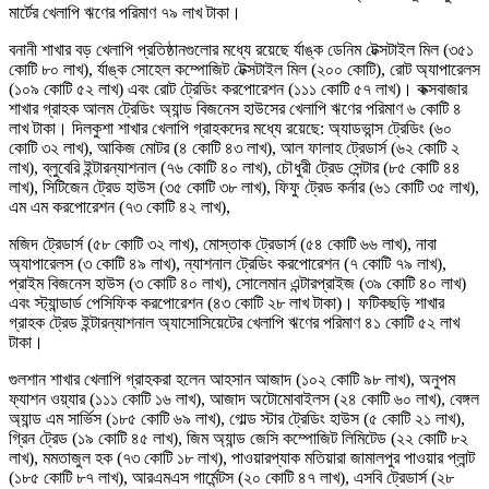
মার্টের খেলাপি ঋণের পরিমাণ ৭৯ লাখ টাকা।
বনানী শাখার বড় খেলাপি প্রতিষ্ঠানগুলোর মধ্যে রয়েছে র্যাঙ্ক ডেনিম টেক্সটাইল মিল (৩৫১
কোটি ৮০ লাখ), র্যাঙ্ক সোহেল কম্পোজিট টেক্সটাইল মিল (২০০ কোটি), রোট অ্যাপারেলস
(১০৯ কোটি ৫২ লাখ) এবং রোট ট্রেডিং করপোরেশন (১১১ কোটি ৫৭ লাখ)। কক্সবাজার
শাখার গ্রাহক আলম ট্রেডিং অ্যান্ড বিজনেস হাউসের খেলাপি ঋণের পরিমাণ ৬ কোটি ৪
লাখ টাকা। দিলকুশা শাখার খেলাপি গ্রাহকদের মধ্যে রয়েছে: অ্যাডভান্স ট্রেডিং (৬০
কোটি ৩২ লাখ), আকিজ মোটর (৪ কোটি ৪৩ লাখ), আল ফালাহ ট্রেডার্স (৬২ কোটি ২
লাখ), ব্লুবেরি ইন্টারন্যাশনাল (৭৬ কোটি ৪০ লাখ), চৌধুরী ট্রেড সেন্টার (৮৫ কোটি ৪৪
লাখ), সিটিজেন ট্রেড হাউস (৩৫ কোটি ৩৮ লাখ), ফিফু ট্রেড কর্নার (৬১ কোটি ৩৫ লাখ),
এম এম করপোরেশন (৭৩ কোটি ৪২ লাখ),
মজিদ ট্রেডার্স (৫৮ কোটি ৩২ লাখ), মোস্তাক ট্রেডার্স (৫৪ কোটি ৬৬ লাখ), নাবা
অ্যাপারেলস (৩ কোটি ৪৯ লাখ), ন্যাশনাল ট্রেডিং করপোরেশন (৭ কোটি ৭৯ লাখ),
প্রাইম বিজনেস হাউস (৩ কোটি ৪০ লাখ), সোলেমান এন্টারপ্রাইজ (৩৯ কোটি ৪০ লাখ)
এবং স্ট্যান্ডার্ড পেসিফিক করপোরেশন (৪৩ কোটি ২৮ লাখ টাকা)। ফটিকছড়ি শাখার
গ্রাহক ট্রেড ইন্টারন্যাশনাল অ্যাসোসিয়েটের খেলাপি ঋণের পরিমাণ ৪১ কোটি ৫২ লাখ
টাকা।
গুলশান শাখার খেলাপি গ্রাহকরা হলেন আহসান আজাদ (১০২ কোটি ৯৮ লাখ), অনুপম
ফ্যাশন ওয়্যার (১১১ কোটি ১৬ লাখ), আজাদ অটোমোবাইলস (২৪ কোটি ৬০ লাখ), বেঙ্গল
অ্যান্ড এম সার্ভিস (১৮৫ কোটি ৬৯ লাখ), গোল্ড স্টার ট্রেডিং হাউস (৫ কোটি ২১ লাখ),
গ্রিন ট্রেড (১৯ কোটি ৪৫ লাখ), জিম অ্যান্ড জেসি কম্পোজিট লিমিটেড (২২ কোটি ৮২
লাখ), মমতাজুল হক (৭৩ কোটি ১৮ লাখ), পাওয়ারপ্যাক মতিয়ারা জামালপুর পাওয়ার প্লান্ট
(১৮৫ কোটি ৮৭ লাখ), আরএমএস গার্মেন্টস (২০ কোটি ৪৭ লাখ), এসবি ট্রেডার্স (২৮