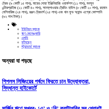
ট্রেড (৯ কোটি ১৫ লাখ), মায়ের দোয়া ইঞ্জিনিয়ারিং ওয়ার্কশপ (১১ লাখ), মনসুন
এন্টারপ্রাইজ (২১ কোটি ৪০ লাখ), সানফ্লাওয়ার ট্রেডিং হাউস (৮ কোটি ২০ লাখ), রহমান
মেশিনারিজ (২৪ লাখ), রঞ্জন ট্রেডার্স (২৫ লাখ) এবং খান ফুড অ্যান্ড এগ্রো কোম্পানি
(৬২ লাখ টাকা)।
ইউনিয়ন ব্যাংক
ঋণ কেলেঙ্কারি
এমডি
ফাঁসছেন
স্ট্যান্ডার্ড ব্যাংক
অন্যরা যা পড়ছে
পিপলস লিজিংয়ের পর্ষদে ফিরতে চান উদ্যোক্তরা,
সিদ্ধান্ত হাইকোর্টে
মার্জিন ঋণে সুখবর: ‘এ’ ও ‘বি’ ক্যাটাগরির সব শেয়ারই