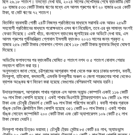
ছিল ২৬.১৮ শতাংশ। তদন্তে দেখা যায়, ২০২৪ সালের সেপ্টেম্বর শেষে ব্যাংকটির মোট
২৮ হাজার ৫৩৩ কোটি টাকার ঋণের মধ্যে এস আলম গ্রুপের ঋণ ২০ হাজার ৬৩৪ কোটি
টাকা, যা মোট ঋণের ৭২ শতাংশ।
বিতর্কিত ব্যবসায়ী গোষ্ঠী ২৪টি নিজস্ব প্রতিষ্ঠানের মাধ্যমে সরাসরি এবং আরও ২৫৯টি
সহযোগী প্রতিষ্ঠানের মাধ্যমে পরোক্ষভাবে এসব ঋণ নিয়েছিল, তবে এর খুব সামান্য অংশই
ফেরত দিয়েছে। একই ধাঁচে, বাংলাদেশ ব্যাংকের জুলাইয়ের এক অডিটে দেখা যায়, এস
আলম গ্রুপের পূর্বনিয়ন্ত্রিত গ্লোবাল ইসলামী ব্যাংকও ২০২৩ সালের জন্য প্রকৃত ২
হাজার ২৫৯ কোটি টাকার লোকসান গোপন রেখে ১২৮ কোটি টাকার মুনাফার মিথ্যা ঘোষণা
দিয়েছে।
অডিটের ফলাফলের পর ব্যাংকটির ঘোষিত ৫ শতাংশ নগদ ও ৫ শতাংশ বোনাস শেয়ার
লভ্যাংশ বাতিল করা হয়।
অনুসন্ধানে জানা গেছে, চট্টগ্রামের আগ্রাবাদ শাখা থেকে শুরু করে ঢাকার গুলশান, বনানী,
দিলকুশা, হাটখোলা, কদমতলী, এমনকি উপকূলীয় অঞ্চল ও জেলা শহরগুলোর শাখা থেকেও
ব্যাপক অঙ্কের ঋণ বিতরণ করা হয়েছে যেগুলোর বেশিরভাগই আদায় হয়নি।
উদাহরণস্বরূপ, আগ্রাবাদ শাখার গ্রাহক এস আলম অ্যান্ড কোম্পানি একাই ১১৬ কোটি
৭৬ লাখ টাকা খেলাপি হয়েছে। একই শাখার বিএলইউ ইন্টারন্যাশনাল ৯৯ কোটি ২৯ লাখ
টাকা এবং চৌধুরী ট্রেডার্স ৫ কোটি ৯৬ লাখ টাকা পরিশোধ করেনি। বনানী শাখার গ্রাহক
র্যাঙ্ক ডেনিম টেক্সটাইল মিল খেলাপি হয়েছে ৩৫১ কোটি ৮০ লাখ টাকার। একই শাখার
র্যাঙ্ক সোহেল কম্পোজিট ২০০ কোটি টাকা এবং রোট অ্যাপারেলস ১০৯ কোটি ৫২ লাখ
টাকা ফেরত দেয়নি।
দিলকুশা শাখার চিত্রও ভয়াবহ। চৌধুরী ট্রেড সেন্টার ৮৫ কোটি ৪৪ লাখ, অ্যাডভান্স
ট্রেডিং ৬০ কোটি ৩২ লাখ, আল ফালাহ ট্রেডার্স ৬২ কোটি ২ লাখ টাকা খেলাপি করেছে।