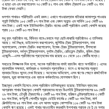
এ ছাড়া এম এম করপোরেশন ৭৩ কোটি ৪২ লাখ এবং মজিদ ট্রেডার্স ৫৮ কোটি ৩২ লাখ
টাকা ফেরত দেয়নি।
গুলশান শাখায়ও পরিস্থিতি একই রকম। এখানে পাওয়ারপ্যাক মতিয়ারা জামালপুর পাওয়ার
প্লান্ট লিমিটেড ১৮৫ কোটি ৮৭ লাখ টাকা এবং বেঙ্গল অ্যান্ড এম সার্ভিস ১৮৫ কোটি ৬৯
লাখ টাকা। একই সঙ্গে ইউনিভার্সাল ট্রেডিং নামের একটি প্রতিষ্ঠান একাই খেলাপি করেছে
প্রায় ১২০ কোটি ৬৩ লাখ টাকা।
শুধু বৃহৎ প্রতিষ্ঠান নয়, বিভিন্ন নামে-বেনামে গড়া ছোট-মাঝারি প্রতিষ্ঠানও এ তালিকায়
আছে। নর্থ লিঙ্ক, ডাইমেনশন করপোরেশন, জুপিটার ট্রেড ইন্টারন্যাশনাল, নাবা
অ্যাপারেলস, ফেমাস ট্রেডিং করপোরেশন, ইমেজ ট্রেড ইন্টারন্যাশনাল, টিপসকো
ইন্টারন্যাশনাল, নর্থপুল ইন্টারন্যাশনাল, নুপটম ট্রেডিং, রেডিয়েন্স ট্রেডিং, মুকিম ট্রেড
এজেন্সি—এসব প্রতিষ্ঠানের প্রত্যেকের দায় রয়েছে ৫০ থেকে ১৫০ কোটির মধ্যে।
সবচেয়ে বিপজ্জনক দিক হলো, অনেক প্রতিষ্ঠানের নামই ব্যাংকিং খাতে অপরিচিত। এদের
ব্যবসায়িক সক্ষমতা, কার্যক্রম ও অবস্থান প্রশ্নবিদ্ধ। ফলে এ ঋণগুলোর প্রকৃত
ব্যবহার নিয়েও সন্দেহ দেখা দিয়েছে। অনেকের অভিযোগ, এসব ঋণের পেছনে রাজনৈতিক
প্রভাব, ভুয়া কাগজপত্র এবং ব্যাংক কর্মকর্তাদের যোগসাজশ ছিল।
ইচ্ছাকৃত খেলাপি হিসেবে যেসব প্রতিষ্ঠান তালিকাভুক্ত হয়েছে: ইউনিয়ন ব্যাংকের
আগ্রাবাদ শাখার ইচ্ছাকৃত খেলাপি গ্রাহকদের মধ্যে বিএলইউ ইন্টারন্যাশনালের ৯৯ কোটি
২৯ লাখ টাকা, চৌধুরী ট্রেডার্সের ৫ কোটি ৯৬ লাখ টাকা, হরিজন এন্টারপ্রাইজের ৩ কোটি
৯৬ লাখ টাকা, কর্ণফুলী পোলট্রি অ্যান্ড ডেইরি ফার্মের ৫ কোটি ৯৮ লাখ টাকা, মার্স
টেক্সটাইলের ৯৪ লাখ টাকা এবং এস আলম অ্যান্ড কোম্পানির ১১৬ কোটি ৭৬ লাখ টাকা
খেলাপি ঋণ রয়েছে। একই শাখার আওতাধীন বদরখালি উপশাখার গ্রাহক ডে টু ডে সুপার