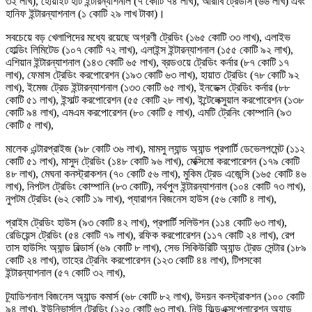
৩২ লাখ), হোয়াইট হার্ট ইন্টারন্যাশনাল (৭ কোটি ৭৪ লাখ), আরাবি ট্রেডার্স (৬৬ লাখ) এবং
হানিফ ইন্টারন্যাশনাল (১ কোটি ২৯ লাখ টাকা)।
সবচেয়ে বড় খেলাপিদের মধ্যে রয়েছে অগ্রণী ট্রেডিং (১৬৫ কোটি ৩৩ লাখ), এলাইভ
হোল্ডিং লিমিটেড (১০৭ কোটি ৭২ লাখ), এলাইন্স ইন্টারন্যাশনাল (১৫৫ কোটি ৯২ লাখ),
এশিয়ান ইন্টারন্যাশনাল (১৪৩ কোটি ৬৫ লাখ), ব্রডওয়ে ট্রেডিং কর্নার (৮৭ কোটি ১৭
লাখ), ফেমাস ট্রেডিং করপোরেশন (১৯৩ কোটি ৬৩ লাখ), হায়াত ট্রেডিং (৭৮ কোটি ৯২
লাখ), ইমেজ ট্রেড ইন্টারন্যাশনাল (১৩৩ কোটি ৬৫ লাখ), ইনডেক্স ট্রেডিং কর্নার (৮৮
কোটি ৫১ লাখ), ইন্সাল্ট করপোরেশন (৫৫ কোটি ২৮ লাখ), ইন্টেলেক্সুয়াল করপোরেশন (১৩৮
কোটি ৯৪ লাখ), এমএম করপোরেশন (৮০ কোটি ৫ লাখ), এমটি ট্রেনিং কোম্পানি (৯৩
কোটি ৫ লাখ),
মালেক এন্টারপ্রাইজ (৯৮ কোটি ৩৬ লাখ), মামসু ল্যান্ড অ্যান্ড প্রপার্টি ডেভেলপমেন্ট (১১২
কোটি ৫১ লাখ), মাসুদ ট্রেডিং (১৪৮ কোটি ৯৬ লাখ), মেক্সিমো করপোরেশন (১৭৯ কোটি
৪৮ লাখ), মেঘনা কনস্ট্রাকশন (৭০ কোটি ৫৬ লাখ), মুকিম ট্রেড এজেন্সি (১৬৫ কোটি ৪৬
লাখ), নিপটল ট্রেডিং কোম্পানি (৮৩ কোটি), নর্থপুল ইন্টারন্যাশনাল (১০৪ কোটি ৭৩ লাখ),
নুপটম ট্রেডিং (৬২ কোটি ১৯ লাখ), প্যারাগন বিজনেস হাউস (৫৬ কোটি ৪ লাখ),
প্রাইম ট্রেডিং হাউস (৯৩ কোটি ৪২ লাখ), প্রপার্টি সলিউশন (১১৪ কোটি ৬৩ লাখ),
রেডিয়েন্স ট্রেডিং (৫৪ কোটি ৭৯ লাখ), রফিক করপোরেশন (১১৭ কোটি ২৪ লাখ), রেপ
তাস হাউসিং অ্যান্ড বিল্ডার্স (৬৯ কোটি ৮ লাখ), সেভ সিকিউরিটি অ্যান্ড ট্রেড সেন্টার (১৮৯
কোটি ২৪ লাখ), তাহের ট্রেনিং করপোরেশন (১২৩ কোটি ৪৪ লাখ), টিপসকো
ইন্টারন্যাশনাল (৫৭ কোটি ৩২ লাখ),
ট্র্যাডিশনাল বিজনেস অ্যান্ড কমার্স (৬৮ কোটি ৮২ লাখ), উদয়ন কনস্ট্রাকশন (১০০ কোটি
৯৪ লাখ), ইউনিভার্সাল ট্রেডিং (১২০ কোটি ৬৩ লাখ), নিউ ফিল্ডএক্সপ্লোরেশন অ্যান্ড