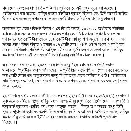
বাংলাদেশ ব্যাংকের সাম্প্রতিক পরিদর্শন প্রতিবেদনে এই তথ্য তুলে ধরা হয়েছে।
প্রতিবেদনে বলা হয়েছে, হাবিবুর রহমান ইউনিয়ন ব্যাংকে ছিলেন এবং তিনি সরাসরি জড়িত
ছিলেন এস আলম গ্রুপের পক্ষে ২৬০৭ কোটি টাকার অনিয়মিত ঋণ অনুমোদনে।
বাংলাদেশ ব্যাংকের পরিদর্শন বিভাগ ৭ এর রিপোর্ট বলছে, ২০২১-২২ অর্থবছরে ইউনিয়ন
ব্যাংক থেকে এস আলম গ্রুপের নিয়ন্ত্রিত প্রায় ৩০টি ‘নামসর্বস্ব’ প্রতিষ্ঠানের পক্ষে
পৃথকভাবে ২৩ কোটি টাকা থেকে ১৪৮ কোটি টাকা পর্যন্ত ঋণ অনুমোদন করা হয়। এসব
ঋণের মোট পরিমাণ দাঁড়ায় ২ হাজার ৬০৭ কোটি টাকা। এখন ওই ঋণগুলো খেলাপি হয়ে
গেছে। বেশিরভাগ প্রতিষ্ঠানই অস্তিত্বহীন বলে প্রতিবেদনে উল্লেখ আছে। হাবিবুর
রহমানের বিরুদ্ধে দুর্নীতি দমন কমিশনের (দুদক) একাধিক মামলা রয়েছে।
এক বিবরণে বলা হয়েছে, ২০০০ সালে তিনি মার্কেন্টাইল ব্যাংকের ক্রেডিট বিভাগে
থাকাকালে ‘প্যাট্রিক ফ্যাশনস’ নামের এক প্রতিষ্ঠানের খেলাপি ঋণ গোপন করে নতুনভাবে
আট কোটি টাকার ঋণ অনুমোদনের জন্য মিথ্যা তথ্য দেয়ার অভিযোগ ওঠে। অভিযোগে
তার বিরুদ্ধে প্রতারণা, যোগসাজশ ও ক্ষমতার অপব্যবহারের মামলা দায়ের করা হয় (মামলা
নং ২৭২/২২)।
২০২৪ সালে ওই মামলায় চার্জশিট দাখিলের পর হাইকোর্ট (রিট নং ৫২১৭/২০২৪) বাংলাদেশ
ব্যাংককে ৬০ দিনের মধ্যে হাবিবুর রহমান সম্পর্কে ব্যবস্থা নিতে নির্দেশ দেয়। এরপর তিনি
স্ট্যান্ডার্ড ব্যাংকের এমডির পদ থেকে পদত্যাগ করেন। কিন্তু অল্প সময়ের মধ্যে তিনি
পুনরায় স্ট্যান্ডার্ড ব্যাংকের এমডি হিসেবে দায়িত্বে ফিরে আসেন। অভিযোগ আছে, হাবিবুর
রহমান স্ট্যান্ডার্ড ব্যাংকে ইউনিয়ন ব্যাংকের কয়েকজন বিতর্কিত কর্মকর্তা পুনর্নিয়োগ
দিয়েছেন।