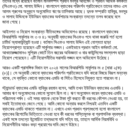
তাদের মধ্যে রয়েছেন বর্তমান মানবসম্পদ প্রধান মনসুর আহমেদ ও প্রধান আর্থিক কর্মকর্তা
(সিএফও) মো. সালাহ উদ্দিন। বাংলাদেশ ব্যাংকের পরিদর্শন প্রতিবেদনে তাদের নামও এস
আলম গ্রুপের অনুকূলে অনুমোদিত ঋণের তালিকায় আছে। দুদক সম্প্রতি হাবিবুর, মনসুর
ও সালাহ উদ্দিনকে ইউনিয়ন ব্যাংকের অর্থপাচার সংক্রান্ত তদন্তে তলব করেছে বলে
জানা গেছে।
আইনগত ও নিয়োগ সংক্রান্ত নীতিভঙ্গের অভিযোগও রয়েছে। বাংলাদেশ ব্যাংকের
বিআরপিডি সার্কুলার নং ৩ ও ৪১ অনুযায়ী ব্যাংকের সিএফও পদে থাকা জরুরি শর্ত হলো
চার্টার্ড অ্যাকাউন্ট্যান্ট হওয়া। বর্তমান সিএফও সালাহ উদ্দিন এই যোগ্যতা ছাড়া
নিয়োগপ্রাপ্ত হয়েছেন এটি সার্কুলার লঙ্ঘন। একইভাবে প্রধান আইন কর্মকর্তা মো.
আখতারুজ্জামানও সুপ্রিম কোর্টে তিন বছরের অভিজ্ঞতা ও বার কাউন্সিলের সদস্যপদ ছাড়া
নিয়োগ পেয়েছেন। এটি নিয়োগনীতির সরাসরি লঙ্ঘন বলে অভিযোগ উঠেছে।
আরও একটি প্রাসঙ্গিক বিধান হল ২০২৪ সালের বিআরপিডি সার্কুলার নং ৫ [ধারা ২(ক)
(৮)]। সে অনুযায়ী কোনো ব্যাংকের পরিদর্শন প্রতিবেদনে যদি কারো বিষয়ে বিরূপ মন্তব্য
থাকে, সে ব্যক্তি কোনো ব্যাংকের এমডি বা সিইও হিসেবে নিযুক্ত হতে পারবেন না।
স্ট্যান্ডার্ড ব্যাংকের এমডি হাবিবুর রহমান বলেন, আমি তখন ইউনিয়ন ব্যাংকের এএমডি।
আমার ঋণ অনুমোদনের কোনো সুযোগ ছিল না। ঋণ অনুমোদন করেন ব্যাংকের এমডি ও
পরিচালনা পর্ষদ। ওই সময় ব্যাংক থেকে টাকা লুট করতে কী ধরনের কৌশল নেওয়া হয়, তা
সবাই ইতোমধ্যে জেনে গেছে। আমি কোনো অন্যায় করলে নিশ্চয়ই এতদিন একটি
ব্যাংকের এমডি থাকতে পারতাম না। এখানে এখন প্রধান প্রশ্নগুলো হলো বাংলাদেশ
ব্যাংকের রিপোর্টের ভিত্তিতে নেওয়া হবে কী ধরনের শাস্তিমূলক বা প্রশাসনিক ব্যবস্থা।
একই সঙ্গে তদন্তে উন্মোচিত তথ্যগুলো যদি সত্যি হয়, তাহলে আর্থিক নিয়মবিধি ও
নিয়োগনীতির আরও কড়া প্রয়োগের দাবি জেগে উঠবে।