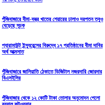
পুঁজিবাজারে বীমা-বস্ত্র খাতের শেয়ারের ঢালাও দরপতন তবুও
বেড়েছে সূচক
প্যারামাউন্ট ইন্স্যুরেন্সের বিরুদ্ধে ১৭ প্রতিষ্ঠানের বীমা দাবির
অর্থ আত্মসাত
পুঁজিবাজারে জালিয়াতি ঠেকাতে ডিজিটাল নজরদারি জোরদার
বিএসইসির
পুঁজিবাজার থেকে ১২ কোটি টাকা তোলার অনুমোদন পেলো
রয়্যাল ফুটওয়্যার