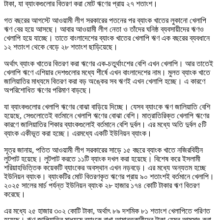
টাকা, যা ব্যাংকগুলোর বিতরণ করা মোট ঋণের প্রায় ২৭ শতাংশ।
গত বছরের আগস্টে আওয়ামী লীগ সরকারের পতনের পর ব্যাংক খাতের লুকানো খেলাপি
ঋণ বের হয়ে আসছে। আবার আওয়ামী লীগ নেতা ও তাঁদের ঘনিষ্ঠ ব্যবসায়ীদের ঋণও
খেলাপি হয়ে যাচ্ছে। তাতে বাংলাদেশের ব্যাংক খাতের খেলাপি ঋণ এক বছরের ব্যবধানে
১২ শতাংশ থেকে বেড়ে ২৮ শতাংশ ছাড়িয়েছে।
অর্থাৎ ব্যাংক খাতের বিতরণ করা ঋণের এক-চতুর্থাংশের বেশি এখন খেলাপি। আর তাতেই
খেলাপি ঋণে এশিয়ার দেশগুলোর মধ্যে শীর্ষে এখন বাংলাদেশের নাম। মুলত ব্যাংক খাতে
জালিয়াতির মাধ্যমে বিতরণ করা বড় অঙ্কের সব ঋণই এখন খেলাপি হচ্ছে। এ কারণে
অপরিশোধিত ঋণের পরিমাণ বাড়ছে।
যা ব্যাংকগুলোর খেলাপি ঋণের বোঝা বাড়িয়ে দিচ্ছে। যেসব ব্যাংকে ঋণ জালিয়াতি বেশি
হয়েছে, সেগুলোতেই বর্তমানে খেলাপি ঋণের বোঝা বেশি। মাত্রাতিরিক্ত খেলাপি ঋণের
কারণে জালিয়াতির শিকার ব্যাংকগুলোই বর্তমানে বেশি দুর্বল। এর মধ্যে অতি দুর্বল ৫টি
ব্যাংক একীভূত করা হচ্ছে। এরমধ্যে একটি ইউনিয়ন ব্যাংক।
সূত্র জানায়, পতিত আওয়ামী লীগ সরকারের সাড়ে ১৫ বছরে ব্যাংক খাতে নজিরবিহীন
লুটপাট হয়েছে। লুটপাট করতে ১১টি ব্যাংক দখল করা হয়েছে। বিশেষ করে ইসলামী
শরিয়াহভিত্তিক কয়েকটি ব্যাংকের অবস্থান এখন নড়বড়ে। এর মধ্যে অন্যতম হচ্ছে
ইউনিয়ন ব্যাংক। ব্যাংকটির মোট বিতরণকৃত ঋণের প্রায় ৯০ শতাংশই বর্তমানে খেলাপি।
২০২৫ সালের মার্চ পর্যন্ত ইউনিয়ন ব্যাংক ২৮ হাজার ১৭৪ কোটি টাকার ঋণ বিতরণ
করেছে।
এর মধ্যে ২৫ হাজার ৩০২ কোটি টাকা, অর্থাৎ ৮৯ দশমিক ৮১ শতাংশ খেলাপিতে পরিণত
হয়েছে। ঋণ জালিয়াতির মাধ্যমে ব্যাংকে রাখা আমানতকারীদের টাকা যেমন আত্মসাৎ করা