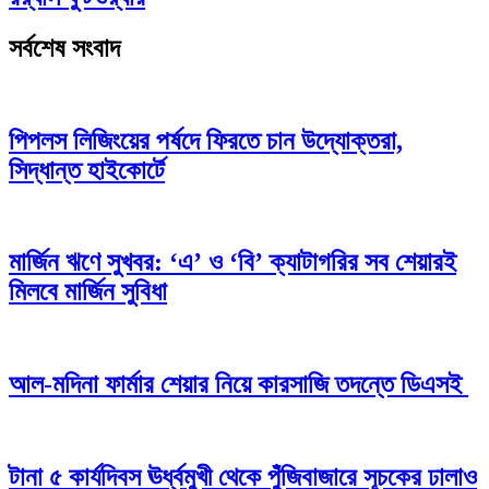
সর্বশেষ সংবাদ
পিপলস লিজিংয়ের পর্ষদে ফিরতে চান উদ্যোক্তরা,
সিদ্ধান্ত হাইকোর্টে
মার্জিন ঋণে সুখবর: ‘এ’ ও ‘বি’ ক্যাটাগরির সব শেয়ারই
মিলবে মার্জিন সুবিধা
আল-মদিনা ফার্মার শেয়ার নিয়ে কারসাজি তদন্তে ডিএসই
টানা ৫ কার্যদিবস ঊর্ধ্বমুখী থেকে পুঁজিবাজারে সূচকের ঢালাও