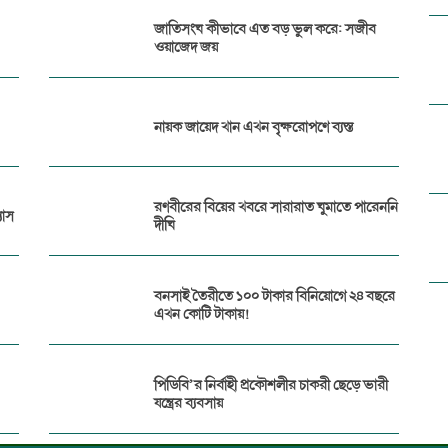
জাতিসংঘ কীভাবে এত বড় ভুল করে: সজীব
ওয়াজেদ জয়
নায়ক জায়েদ খান এখন বৃক্ষরোপণে ব্যস্ত
রণবীরের বিয়ের খবরে সারারাত ঘুমাতে পারেননি
যাস
দীঘি
বনসাই তৈরীতে ১০০ টাকার বিনিয়োগে ২৪ বছরে
এখন কোটি টাকায়!
পিডিবি’র নির্বাহী প্রকৌশলীর চাকরী ছেড়ে ভারী
যন্ত্রের ব্যবসায়