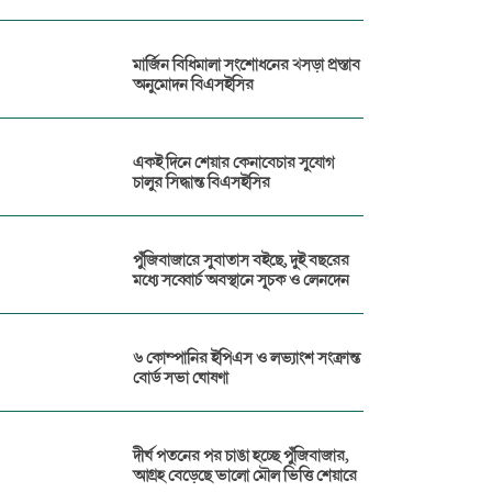
মার্জিন বিধিমালা সংশোধনের খসড়া প্রস্তাব
অনুমোদন বিএসইসির
একই দিনে শেয়ার কেনাবেচার সুযোগ
চালুর সিদ্ধান্ত বিএসইসির
পুঁজিবাজারে সুবাতাস বইছে, দুই বছরের
মধ্যে সব্বোর্চ অবস্থানে সূচক ও লেনদেন
৬ কোম্পানির ইপিএস ও লভ্যাংশ সংক্রান্ত
বোর্ড সভা ঘোষণা
দীর্ঘ পতনের পর চাঙা হচ্ছে পুঁজিবাজার,
আগ্রহ বেড়েছে ভালো মৌল ভিত্তি শেয়ারে