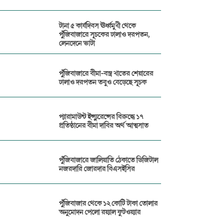
টানা ৫ কার্যদিবস ঊর্ধ্বমুখী থেকে
পুঁজিবাজারে সূচকের ঢালাও দরপতন,
লেনদেনে ভাটা
পুঁজিবাজারে বীমা-বস্ত্র খাতের শেয়ারের
ঢালাও দরপতন তবুও বেড়েছে সূচক
প্যারামাউন্ট ইন্স্যুরেন্সের বিরুদ্ধে ১৭
প্রতিষ্ঠানের বীমা দাবির অর্থ আত্মসাত
পুঁজিবাজারে জালিয়াতি ঠেকাতে ডিজিটাল
নজরদারি জোরদার বিএসইসির
পুঁজিবাজার থেকে ১২ কোটি টাকা তোলার
অনুমোদন পেলো রয়্যাল ফুটওয়্যার