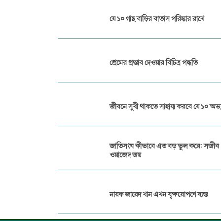
যে ১০ গাছ বাড়ির বাতাস পরিষ্কার রাখে
প্রেমের প্রস্তাব দেওয়ার বিচিত্র পদ্ধতি
জীবনে সুখী থাকতে সাহায্য করবে যে ১০ অভ্
জাতিসংঘ কীভাবে এত বড় ভুল করে: সজীব
ওয়াজেদ জয়
নায়ক জায়েদ খান এখন বৃক্ষরোপণে ব্যস্ত