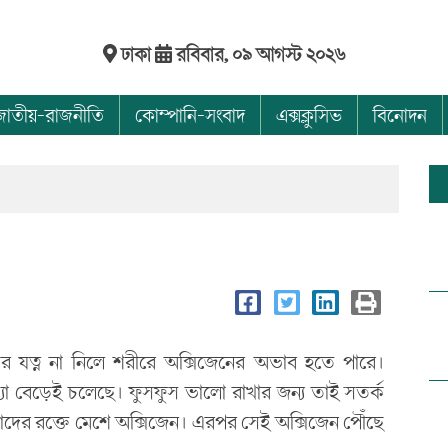
ঢাকা
রবিবার, ০৯ আগস্ট ২০২৬
জাতীয়-রাজনীতি
কোম্পানি-সংবাদ
এক্সক্লুসিভ
বিনোদন
সের যত্ন না নিলে শরীরে অক্সিজেনের অভাব হতে পারে।
খ্যা বেড়েই চলেছে। ফুসফুস ভালো রাখার জন্য তাই সতর্ক
দের রক্তে মেশে অক্সিজেন। এরপর সেই অক্সিজেন পৌঁছে