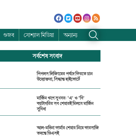
গুজব
সোশ্যাল মিডিয়া
অন্যান্য
সর্বশেষ সংবাদ
পিপলস লিজিংয়ের পর্ষদে ফিরতে চান
উদ্যোক্তরা, সিদ্ধান্ত হাইকোর্টে
মার্জিন ঋণে সুখবর: ‘এ’ ও ‘বি’
ক্যাটাগরির সব শেয়ারই মিলবে মার্জিন
সুবিধা
আল-মদিনা ফার্মার শেয়ার নিয়ে কারসাজি
তদন্তে ডিএসই