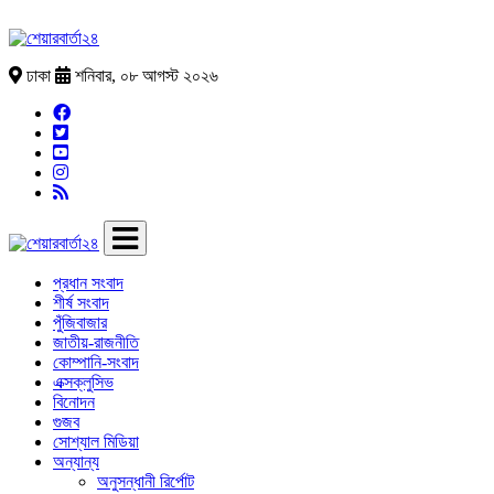
ঢাকা
শনিবার, ০৮ আগস্ট ২০২৬
প্রধান সংবাদ
শীর্ষ সংবাদ
পুঁজিবাজার
জাতীয়-রাজনীতি
কোম্পানি-সংবাদ
এক্সক্লুসিভ
বিনোদন
গুজব
সোশ্যাল মিডিয়া
অন্যান্য
অনুসন্ধানী রির্পোট