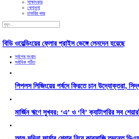
সাক্ষাৎকার
খেলাধুলা
চাকরির খবর
বিডি ওয়েল্ডিংয়ের ফ্লোর প্রাইস ভেঙ্গে লেনদেন হয়েছে
সর্বশেষ সংবাদ
সর্বাধিক পঠিত
পিপলস লিজিংয়ের পর্ষদে ফিরতে চান উদ্যোক্তরা, সিদ্ধ
মার্জিন ঋণে সুখবর: ‘এ’ ও ‘বি’ ক্যাটাগরির সব শেয়ারই
আল-মদিনা ফার্মার শেয়ার নিয়ে কারসাজি তদন্তে ডি