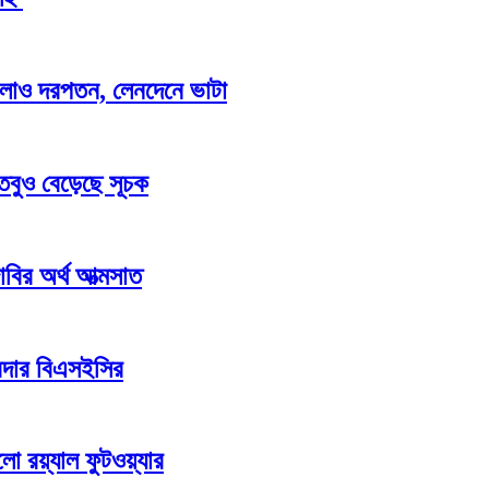
র ঢালাও দরপতন, লেনদেনে ভাটা
 তবুও বেড়েছে সূচক
 দাবির অর্থ আত্মসাত
রদার বিএসইসির
ো রয়্যাল ফুটওয়্যার