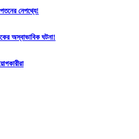
 দরপতনের নেপথ্যে!
সূচকের অস্বাভাবিক ঘটনা!
িয়োগকারীরা