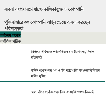
ব্যবসা সম্প্রসারণে যাচ্ছে তালিকাভুক্ত ৮ কোম্পানি
পুঁজিবাজারে ৩০ কোম্পানি আইন ভেঙে ব্যবসা করছেন
পরিচালকরা
সর্বশেষ সংবাদ
সর্বাধিক পঠিত
পিপলস লিজিংয়ের পর্ষদে ফিরতে চান উদ্যোক্তরা, সিদ্ধান্ত
হাইকোর্টে
মার্জিন ঋণে সুখবর: ‘এ’ ও ‘বি’ ক্যাটাগরির সব শেয়ারই মিলবে
মার্জিন সুবিধা
আল-মদিনা ফার্মার শেয়ার নিয়ে কারসাজি তদন্তে ডিএসই