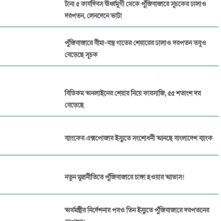
টানা ৫ কার্যদিবস ঊর্ধ্বমুখী থেকে পুঁজিবাজারে সূচকের ঢালাও
দরপতন, লেনদেনে ভাটা
পুঁজিবাজারে বীমা-বস্ত্র খাতের শেয়ারের ঢালাও দরপতন তবুও
বেড়েছে সূচক
প্যারামাউন্ট ইন্স্যুরেন্সের বিরুদ্ধে ১৭ প্রতিষ্ঠানের বীমা দাবির অর্থ
বিডিকম অনলাইনের শেয়ার নিয়ে কারসাজি, ৫৫ শতাংশ দর
আত্মসাত
বেড়েছে
পুঁজিবাজারে জালিয়াতি ঠেকাতে ডিজিটাল নজরদারি জোরদার
বিএসইসির
ব্যাংকের এক্সপোজার ইস্যুতে সংশোধনী আনছে বাংলাদেশ ব্যাংক
পুঁজিবাজার থেকে ১২ কোটি টাকা তোলার অনুমোদন পেলো
রয়্যাল ফুটওয়্যার
নতুন মুদ্রানীতিতে পুঁজিবাজারে চাঙ্গা হওয়ার আভাস!
মার্জিন বিধিমালা সংশোধনের খসড়া প্রস্তাব অনুমোদন বিএসইসির
অর্থমন্ত্রীর নির্দেশনার পরও তিন ইস্যুতে পুঁজিবাজারে দরপতনের