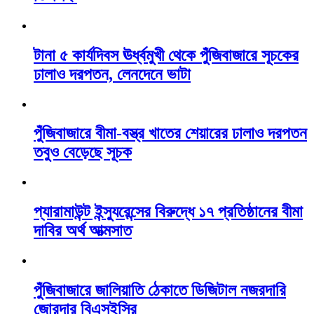
টানা ৫ কার্যদিবস ঊর্ধ্বমুখী থেকে পুঁজিবাজারে সূচকের
ঢালাও দরপতন, লেনদেনে ভাটা
পুঁজিবাজারে বীমা-বস্ত্র খাতের শেয়ারের ঢালাও দরপতন
তবুও বেড়েছে সূচক
প্যারামাউন্ট ইন্স্যুরেন্সের বিরুদ্ধে ১৭ প্রতিষ্ঠানের বীমা
দাবির অর্থ আত্মসাত
পুঁজিবাজারে জালিয়াতি ঠেকাতে ডিজিটাল নজরদারি
জোরদার বিএসইসির