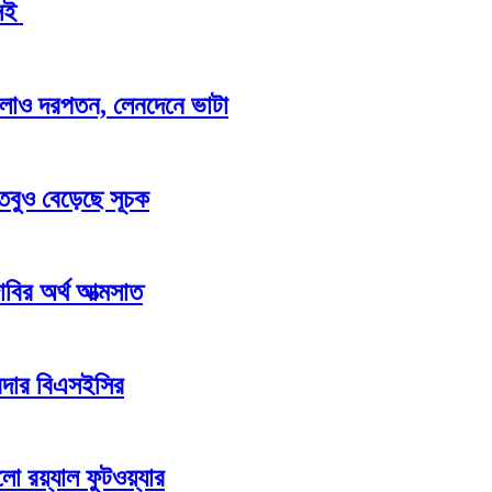
এসই
র ঢালাও দরপতন, লেনদেনে ভাটা
 তবুও বেড়েছে সূচক
 দাবির অর্থ আত্মসাত
রদার বিএসইসির
ো রয়্যাল ফুটওয়্যার