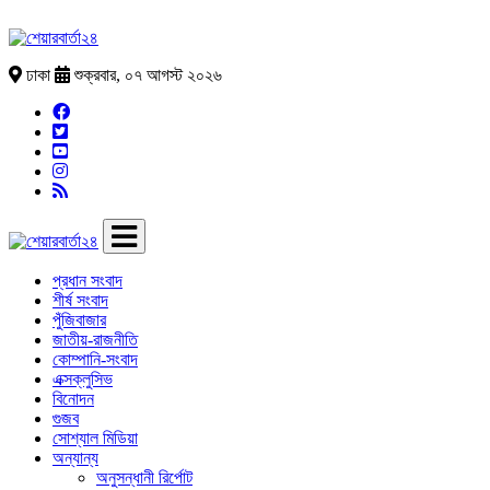
ঢাকা
শুক্রবার, ০৭ আগস্ট ২০২৬
প্রধান সংবাদ
শীর্ষ সংবাদ
পুঁজিবাজার
জাতীয়-রাজনীতি
কোম্পানি-সংবাদ
এক্সক্লুসিভ
বিনোদন
গুজব
সোশ্যাল মিডিয়া
অন্যান্য
অনুসন্ধানী রির্পোট