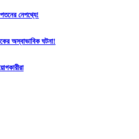
 দরপতনের নেপথ্যে!
সূচকের অস্বাভাবিক ঘটনা!
িয়োগকারীরা