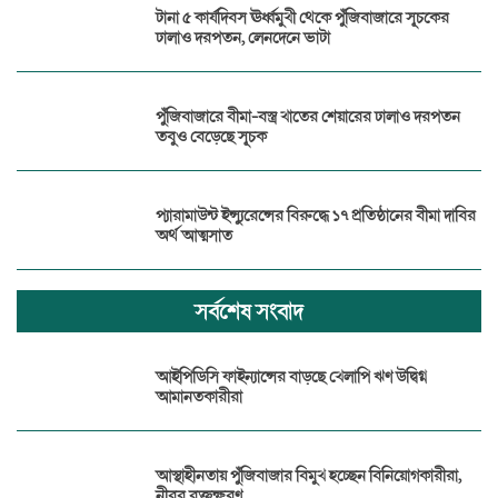
টানা ৫ কার্যদিবস ঊর্ধ্বমুখী থেকে পুঁজিবাজারে সূচকের
ঢালাও দরপতন, লেনদেনে ভাটা
পুঁজিবাজারে বীমা-বস্ত্র খাতের শেয়ারের ঢালাও দরপতন
তবুও বেড়েছে সূচক
প্যারামাউন্ট ইন্স্যুরেন্সের বিরুদ্ধে ১৭ প্রতিষ্ঠানের বীমা দাবির
অর্থ আত্মসাত
সর্বশেষ সংবাদ
আইপিডিসি ফাইন্যান্সের বাড়ছে খেলাপি ঋণ উদ্বিগ্ন
আমানতকারীরা
আস্থাহীনতায় পুঁজিবাজার বিমুখ হচ্ছেন বিনিয়োগকারীরা,
নীরব রক্তক্ষরণ