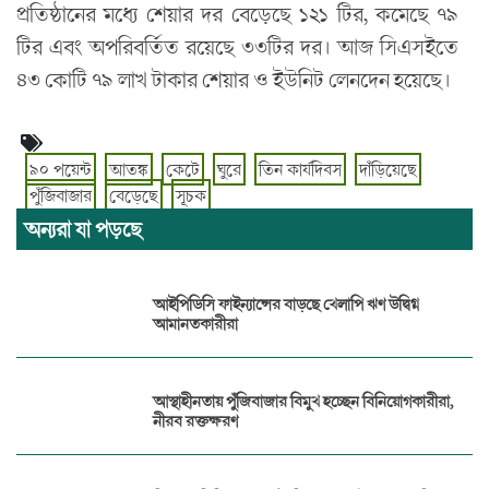
প্রতিষ্ঠানের মধ্যে শেয়ার দর বেড়েছে ১২১ টির, কমেছে ৭৯
টির এবং অপরিবর্তিত রয়েছে ৩৩টির দর। আজ সিএসইতে
৪৩ কোটি ৭৯ লাখ টাকার শেয়ার ও ইউনিট লেনদেন হয়েছে।
৯০ পয়েন্ট
আতঙ্ক
কেটে
ঘুরে
তিন কার্যদিবস
দাঁড়িয়েছে
পুঁজিবাজার
বেড়েছে
সূচক
অন্যরা যা পড়ছে
আইপিডিসি ফাইন্যান্সের বাড়ছে খেলাপি ঋণ উদ্বিগ্ন
আমানতকারীরা
আস্থাহীনতায় পুঁজিবাজার বিমুখ হচ্ছেন বিনিয়োগকারীরা,
নীরব রক্তক্ষরণ