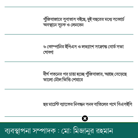
পুঁজিবাজারে সুবাতাস বইছে, দুই বছরের মধ্যে সব্বোর্চ
অবস্থানে সূচক ও লেনদেন
৬ কোম্পানির ইপিএস ও লভ্যাংশ সংক্রান্ত বোর্ড সভা
ঘোষণা
দীর্ঘ পতনের পর চাঙা হচ্ছে পুঁজিবাজার, আগ্রহ বেড়েছে
ভালো মৌল ভিত্তি শেয়ারে
ছয় মার্চেন্ট ব্যাংকের নিবন্ধন সনদ বাতিলের পথে বিএসইসি
ব্যবস্থাপনা সম্পাদক : মো: মিজানুর রহমান