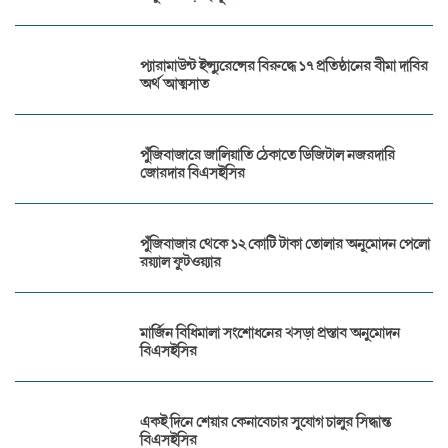
প্যারামাউন্ট ইন্স্যুরেন্সের বিরুদ্ধে ১৭ প্রতিষ্ঠানের বীমা দাবির
অর্থ আত্মসাত
পুঁজিবাজারে জালিয়াতি ঠেকাতে ডিজিটাল নজরদারি
জোরদার বিএসইসির
পুঁজিবাজার থেকে ১২ কোটি টাকা তোলার অনুমোদন পেলো
রয়্যাল ফুটওয়্যার
মার্জিন বিধিমালা সংশোধনের খসড়া প্রস্তাব অনুমোদন
বিএসইসির
একই দিনে শেয়ার কেনাবেচার সুযোগ চালুর সিদ্ধান্ত
বিএসইসির