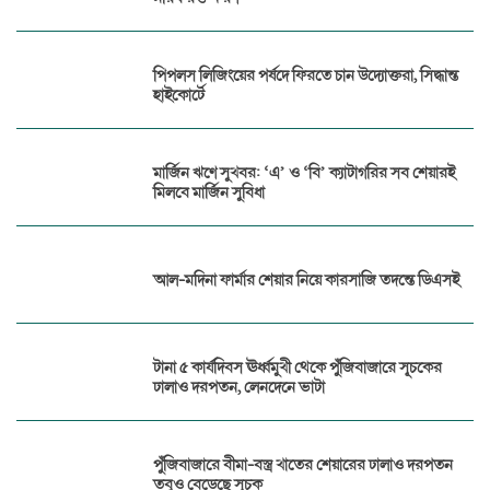
পিপলস লিজিংয়ের পর্ষদে ফিরতে চান উদ্যোক্তরা, সিদ্ধান্ত
হাইকোর্টে
মার্জিন ঋণে সুখবর: ‘এ’ ও ‘বি’ ক্যাটাগরির সব শেয়ারই
মিলবে মার্জিন সুবিধা
আল-মদিনা ফার্মার শেয়ার নিয়ে কারসাজি তদন্তে ডিএসই
টানা ৫ কার্যদিবস ঊর্ধ্বমুখী থেকে পুঁজিবাজারে সূচকের
ঢালাও দরপতন, লেনদেনে ভাটা
পুঁজিবাজারে বীমা-বস্ত্র খাতের শেয়ারের ঢালাও দরপতন
তবুও বেড়েছে সূচক