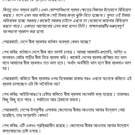
কিন্তু তাও সম্ভব হয়নি।এখন কোম্পানিগুলো স্বস্ব ক্ষেত্রে নিজস্ব উদ্যোগে বিনিয়োগ
করছে। ফলে এখন আর কাউকে সেই টাকার জন্য ঝুকি নিতে হচ্ছেনা। মুলত ওই টাকার
অভিবাবক হচ্ছে সরকার।কাজেই সরকার চাইলে এখনো তা যেকোনো জায়গায় বিনিয়োগ
করতে পারে। একান্ত আলোচনায় এসব কথা বলেন তিনি। সাক্ষাৎকারটির গুরুত্বপূর্ণ
অংশগুলো প্রকাশ করা হলো:
শেয়ারবার্তা: দেশে বীমা ব্যবসার বর্তমান অবস্থা কেমন যাচ্ছে?
শেখ কবির: বর্তমানে দেশে বীমা খাত ভালই চলছে। আমরা আমদানি-রপ্তানি, অগ্নি ও
যানবাহন মোটর গাড়ীর বীমা নিয়ে ব্যবসা করি। কাজেই দেশের ব্যবসা-বাণিজ্য যত ভাল
যাবে আমাদের বীমা ব্যবসাও তত ভাল হবে। অর্থাৎ অর্থনীতি ভাল হলে বীমা ব্যবসাও ভাল
হয়।
শেয়ারবার্তা: বাকিতে বীমা ব্যবসার ওপর নিষেধাজ্ঞা থাকার পরও এখনো অনেকে বাকিতে এই
ব্যবসা চালাচ্ছেন এটা কি অনৈতিক নয়?
শেখ কবির: আইডিআরএ’র চেষ্টায় বাকিতে বীমা ব্যাবসা অনেকটা বন্ধ হয়েছে। তারপরও
কিছু কিছু হতে পারে । সবটাতো আর ঠেকানো যায়না।
শেয়ারবার্তা: দেশের উপকূলীয় এলাকায় জেলেদের বীমার আওতায় আনার উদ্যোগ নেয়া
হয়েছিল, তার অগ্রগতি কেমন?
শেখ কবির: এটি এখনও প্রক্রিয়াধীন রয়েছে। জেলেদের বীমার আওতায় আনার উদ্যোগ
বাস্তবায়নের চেষ্টা চলছে।