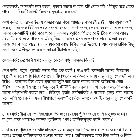
শেয়ারবার্তা: অনেকেই মনে করেন, ব্যবসা ভালো না হলে দুটি কোম্পানি একীভূত হয়ে যেতে
পারে। এ বিষয়টি আপনি কিভাবে মূল্যায়ন করবেন?
শেখ কবির: এ ধরনের উদ্যোগ সরকারের কিংবা আমাদের কারোরই নেই। যার ব্যবসা সেই
করছে। অনেকে বিভিন্ন খাতে ব্যবসা করেন। দেখা গেছে কোনো ব্যবসা শেষ হয়ে গেছে
আবার কোনোটি উন্নতি করে থাকে। ব্যবসার প্রতিযোগিতায় কেউ টিকে থাকবে আবার
কেউ টিকে থাকতে পারবে না এটাই নিয়ম। আবার এমন হতে পারে কারো একটা ব্যবসা
আছে সে চালাতে পারে না। অন্যকারো কাছে বিক্রি করে দিয়েছে। এটা অস্বাভাবিক কিছু
নয়। তবে একীভূত হওয়ার সম্ভাবনা বীমাখাতে নেই।
শেয়ারবার্তা: দেশের বীমাখাতে নতুন কোনো পণ্য আসছে কি-না?
শেখ কবির: নতুন প্রোডাক্ট বলতে কিছু শুরু হয়নি। দু-একটি কোম্পানি তাদের নিজেদের
প্রচেষ্টায় নতুন পণ্য নিয়ে এসেছে। বীমাখাতের অভিজ্ঞতার জন্য নতুন নতুন প্রোডক্ট আনা
উচিৎ। আমাদের বীমাখাতের ম্যানেজমেন্টে যারা আছে তাদের আরো অভিজ্ঞতা নেয়া
উচিৎ। এজন্য বীমাখাতের উন্নয়নে ইস্টিটিউট করা দরকার। এখাতকে একাডেমিকভাবে
আরো শক্তিশালী করতে হবে। বিভিন্ন ট্রেনিং ইনস্টিটিউট ও গবেষণা কেন্দ্র থাকা দরকার
বলে আমি মনে করি। ফলে বীমাখাতে এক্সপার্ট বেড়িয়ে আসবে তখনই নতুন নতুন প্রোডাক্ট
আসবে।
শেয়ারবার্তা: বীমা কোম্পানিগুলোকে তিনবছরের মধ্যে পুঁজিবাজারে তালিকাভূক্ত হওয়ার
বাধ্যবাধকতা থাকলেও অনেক প্রতিষ্ঠান এখনও তালিকাভূক্ত হয়নি কেনো?
শেখ কবির: পুঁজিবাজারে তালিকাভূক্ত হওয়া সহজ নয়। তিনবছর বা তার চেয়ে বেশি সময়
হলেও তাদের তালিকাভূক্ত হওয়ার ক্ষমতা নেই। তালিকাভূক্ত হতে কিছু আইন ও নিয়ম