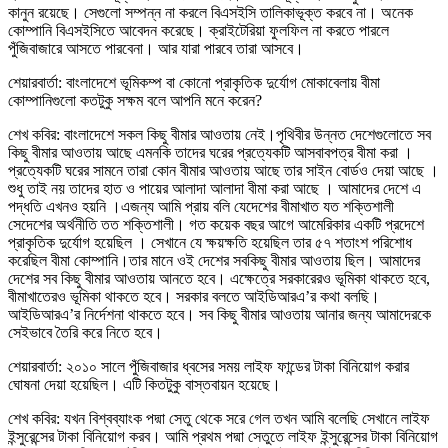
কানুন রয়েছে। সেগুলো সম্পন্ন না করলে বিএসইসি তালিকাভূক্ত করবে না। অনেক
কোম্পানি বিএসইসিতে আবেদন করেছে। ক্রাইটেরিয়া ফুলফিল না করতে পারলে
পুঁজিবাজারে আসতে পারবেনা। আর যারা পারবে তারা আসবে।
শেয়ারবার্তা: বাংলাদেশে ভূমিকম্প বা কোনো প্রাকৃতিক দুর্যোগ মোকাবেলায় বীমা
কোম্পানিগুলো কতটুকু সক্ষম বলে আপনি মনে করেন?
শেখ কবির: বাংলাদেশে সকল কিছু বীমার আওতায় নেই।পৃথিবীর উন্নত দেশেগুলোতে সব
কিছু বীমার আওতায় আছে এমনকি তাদের ঘরের প্রত্যেকটি আসবাবপত্র বীমা করা ।
প্রত্যেকটি ঘরের সামনে তারা কোন বীমার আওতায় আছে তার সাইন বোর্ডও দেয়া আছে ।
শুধু তাই নয় তাদের হাত ও পায়ের আলাদা আলাদা বীমা করা আছে । আমাদের দেশে এ
পদ্ধতি এখনও হয়নি ।এজন্য আমি প্রায় বলি যেদেশের বীমাখাত যত শক্তিশালী
সেদেশের অর্থনীতি তত শক্তিশালী। গত কয়েক বছর আগে আমেরিকার একটি প্রদেশে
প্রাকৃতিক দুর্যোগ হয়েছিল । সেখানে যে ক্ষয়ক্ষতি হয়েছিল তার ৫৭ শতাংশ পরিশোধ
করেছিল বীমা কোম্পানি।তার মানে ওই দেশের সবকিছু বীমার আওতায় ছিল। আমাদের
দেশের সব কিছু বীমার আওতায় আনতে হবে। এক্ষেত্রে সরকারেরও ভূমিকা থাকতে হবে,
বীমাখাতেরও ভূমিকা থাকতে হবে। সরকার বলতে আইডিআরএ’র কথা বলছি।
আইডিআরএ’র নির্দেশনা থাকতে হবে। সব কিছু বীমার আওতায় আনার জন্য আমাদেরকে
সেইভাবে তৈরি করে নিতে হবে।
শেয়ারবার্তা: ২০১০ সালে পুঁজিবাজার ধ্বসের সময় লাইফ ফান্ডের টাকা বিনিয়োগ করার
ঘোষনা দেয়া হয়েছিল। এটি কিতটুকু বাস্তবায়ন হয়েছে।
শেখ কবির: যখন বিশ্বব্যাংক পদ্মা সেতু থেকে সরে গেল তখন আমি বলেছি সেখানে লাইফ
ইন্সুরেন্সের টাকা বিনিয়োগ করব। আমি প্রথম পদ্মা সেতুতে লাইফ ইন্সুরেন্সের টাকা বিনিয়োগ