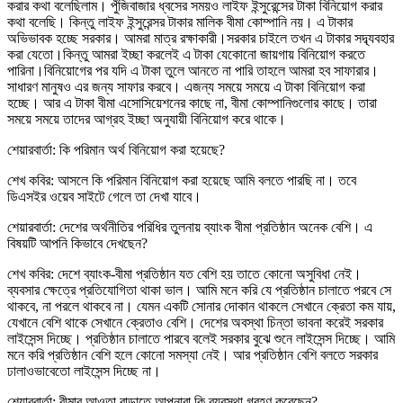
করার কথা বলেছিলাম। পুঁজিবাজার ধ্বসের সময়ও লাইফ ইন্সুরেন্সের টাকা বিনিয়োগ করার
কথা বলেছি। কিন্তু লাইফ ইন্সুরেন্সর টাকার মালিক বীমা কোম্পানি নয়। এ টাকার
অভিভাবক হচ্ছে সরকার। আমরা মাত্র রক্ষাকারী।সরকার চাইলে তখন এ টাকার সদ্ব্যবহার
করা যেতো।কিন্তু আমরা ইচ্ছা করলেই এ টাকা যেকোনো জায়গায় বিনিয়োগ করতে
পারিনা।বিনিয়োগের পর যদি এ টাকা তুলে আনতে না পারি তাহলে আমরা হব সাফারার।
সাধারণ মানুষও এর জন্য সাফার করবে। এজন্য সময়ে সময়ে এ টাকা বিনিয়োগ করা
হচ্ছে। আর এ টাকা বীমা এসোসিয়েশনের কাছে না, বীমা কোম্পানিগুলোর কাছে। তারা
সময়ে সময়ে তাদের আগ্রহ ইচ্ছা অনুযায়ী বিনিয়োগ করে থাকে।
শেয়ারবার্তা: কি পরিমান অর্থ বিনিয়োগ করা হয়েছে?
শেখ কবির: আসলে কি পরিমান বিনিয়োগ করা হয়েছে আমি বলতে পারছি না। তবে
ডিএসইর ওয়েব সাইটে গেলে তা দেখা যাবে।
শেয়ারবার্তা: দেশের অর্থনীতির পরিধির তুলনায় ব্যাংক বীমা প্রতিষ্ঠান অনেক বেশি। এ
বিষয়টি আপনি কিভাবে দেখছেন?
শেখ কবির: দেশে ব্যাংক-বীমা প্রতিষ্ঠান যত বেশি হয় তাতে কোনো অসুবিধা নেই।
ব্যবসার ক্ষেত্রে প্রতিযোগিতা থাকা ভাল। আমি মনে করি যে প্রতিষ্ঠান চালাতে পরবে সে
থাকবে, না পরলে থাকবে না। যেমন একটি সোনার দোকান থাকলে সেখানে ক্রেতা কম যায়,
যেখানে বেশি থাকে সেখানে ক্রেতাও বেশি। দেশের অবস্থা চিন্তা ভাবনা করেই সরকার
লাইসেন্স দিচ্ছে। প্রতিষ্ঠান চালাতে পারবে বলেই সরকার বুঝে শুনে লাইসেন্স দিচ্ছে। আমি
মনে করি প্রতিষ্ঠান বেশি হলে কোনো সমস্যা নেই। আর প্রতিষ্ঠান বেশি বলতে সরকার
ঢালাওভাবেতো লাইসেন্স দিচ্ছে না।
শেয়ারবার্তা: বীমার আওতা বাড়াতে আপনারা কি ব্যবস্থা গ্রহণ করেছেন?