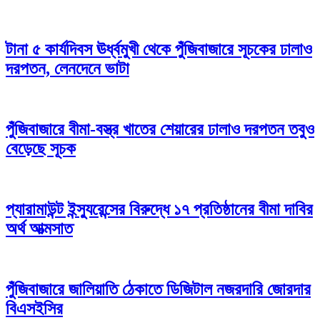
টানা ৫ কার্যদিবস ঊর্ধ্বমুখী থেকে পুঁজিবাজারে সূচকের ঢালাও
দরপতন, লেনদেনে ভাটা
পুঁজিবাজারে বীমা-বস্ত্র খাতের শেয়ারের ঢালাও দরপতন তবুও
বেড়েছে সূচক
প্যারামাউন্ট ইন্স্যুরেন্সের বিরুদ্ধে ১৭ প্রতিষ্ঠানের বীমা দাবির
অর্থ আত্মসাত
পুঁজিবাজারে জালিয়াতি ঠেকাতে ডিজিটাল নজরদারি জোরদার
বিএসইসির