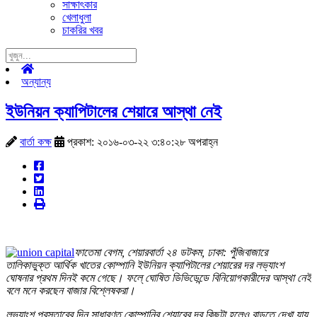
সাক্ষাৎকার
খেলাধুলা
চাকরির খবর
অন্যান্য
ইউনিয়ন ক্যাপিটালের শেয়ারে আস্থা নেই
বার্তা কক্ষ
প্রকাশ: ২০১৬-০৩-২২ ৩:৪০:২৮ অপরাহ্ন
ফাতেমা বেগম, শেয়ারবার্তা ২৪ ডটকম, ঢাকা: পুঁজিবাজারে
তালিকাভুক্ত আর্থিক খাতের কোম্পানি ইউনিয়ন ক্যাপিটালের শেয়ারের দর লভ্যাংশ
ঘোষনার প্রথম দিনই কমে গেছে। ফলে্ ঘোষিত ডিভিডেন্ডে বিনিয়োগকারীদের আস্থা নেই
বলে মনে করছেন বাজার বিশ্লেষকরা।
লভ্যাংশ প্রস্তাবের দিন সাধারণত কোম্পানির শেয়ারের দর কিছুটা হলেও বাড়তে দেখা যায়