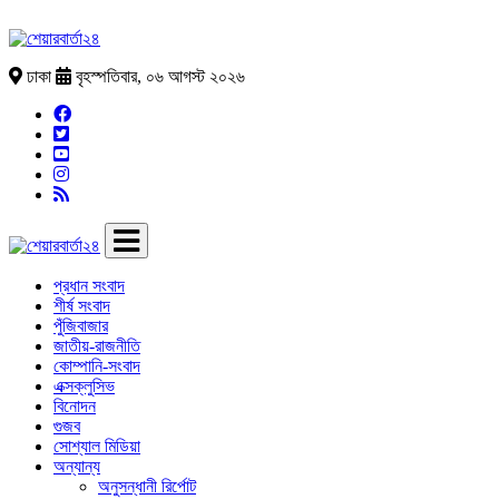
ঢাকা
বৃহস্পতিবার, ০৬ আগস্ট ২০২৬
প্রধান সংবাদ
শীর্ষ সংবাদ
পুঁজিবাজার
জাতীয়-রাজনীতি
কোম্পানি-সংবাদ
এক্সক্লুসিভ
বিনোদন
গুজব
সোশ্যাল মিডিয়া
অন্যান্য
অনুসন্ধানী রির্পোট