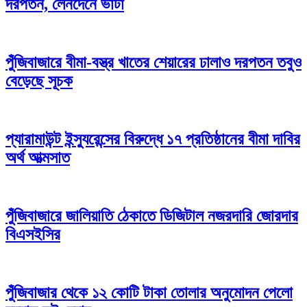
দরপতন, লেনদেনে ভাটা
পুঁজিবাজারে বীমা-বস্ত্র খাতের শেয়ারের ঢালাও দরপতন তবুও
বেড়েছে সূচক
প্যারামাউন্ট ইন্স্যুরেন্সের বিরুদ্ধে ১৭ প্রতিষ্ঠানের বীমা দাবির
অর্থ আত্মসাত
পুঁজিবাজারে জালিয়াতি ঠেকাতে ডিজিটাল নজরদারি জোরদার
বিএসইসির
পুঁজিবাজার থেকে ১২ কোটি টাকা তোলার অনুমোদন পেলো