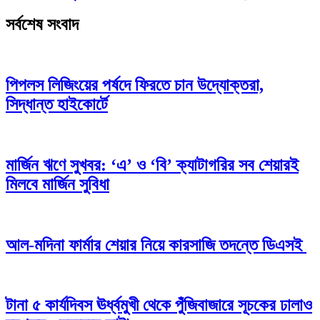
সর্বশেষ সংবাদ
পিপলস লিজিংয়ের পর্ষদে ফিরতে চান উদ্যোক্তরা,
সিদ্ধান্ত হাইকোর্টে
মার্জিন ঋণে সুখবর: ‘এ’ ও ‘বি’ ক্যাটাগরির সব শেয়ারই
মিলবে মার্জিন সুবিধা
আল-মদিনা ফার্মার শেয়ার নিয়ে কারসাজি তদন্তে ডিএসই
টানা ৫ কার্যদিবস ঊর্ধ্বমুখী থেকে পুঁজিবাজারে সূচকের ঢালাও