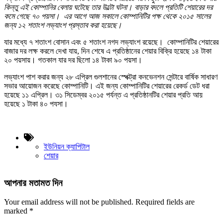
কিন্তু এই কোম্পানির বেলায় ঘটেছে তার উল্টো ঘটনা। বাড়ার বদলে প্রতিটি শেয়ারের দর
কমে গেছে ৭০ পয়সা। এর আগে আজ সকালে কোম্পানিটির পক্ষ থেকে ২০১৫ সালের
জন্য ১২ শতাংশ লভ্যাংশ প্রস্তাব করা হয়েছে।
যার মধ্যে ৭ শতাংশ বোসান এবং ৫ শতাংশ নগদ লভ্যাংশ রয়েছে। কোম্পানিটির শেয়ারের
বাজার দর লক্ষ করলে দেখা যায়, দিন শেষে এ প্রতিষ্ঠানের শেয়ার বিক্রি হয়েছে ১৪ টাকা
২০ পয়সায়। গতকাল যার দর ছিলো ১৪ টাকা ৯০ পয়সা।
লভ্যাংশ পাশ করার জন্য ২৮ এপ্রিল গুলশানের স্পেক্ট্রা কনভেনশন সেন্টারে বার্ষিক সাধারণ
সভার আয়োজন করেছে কোম্পানিটি। এই জন্য কোম্পানিটির শেয়ারের রেকর্ড ডেট ধরা
হয়েছে ১১ এপ্রিল। ৩১ সিডেম্বর ২০১৫ পর্যন্ত এ প্রতিষ্ঠানটির শেয়ার প্রতি আয়
হয়েছে ১ টাকা ৪০ পযসা।
ইউনিয়ন ক্যাপিটাল
শেয়ার
আপনার মতামত দিন
Your email address will not be published.
Required fields are
marked
*