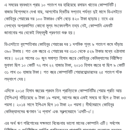
এ সময়ের ব্যবধানে প্রায় ১০ শতাংশ দর হারিয়েছে রসায়ন খাতের কোম্পানিটি।
বাজার বিশ্লেষনে দেখা যায়, আগস্টের দ্বিতীয় সপ্তাহ পর্যন্ত দুই মাসে ডিএসইতে
কোহিনূর শেয়ারের দর ১০০ টাকারও বেশি বেড়ে ৪২০ টাকা ছাড়ায়। তবে এর
নেপথ্যে অপ্রকাশিত কোনো মূল্য সংবেদনশীল তথ্য নেই, কোম্পানি এমনটি
জানানোর পর থেকেই নিম্নমুখী প্রবণতা শুরু হয়।
ডিএসইতে বৃহস্পতিবার কোহিনূর শেয়ারের দর ১ দশমিক শূন্য ৯ শতাংশ কমে দাঁড়ায়
৩৯০ টাকায়। গত এক বছরে এ শেয়ারের দর ৩১৩ থেকে ৫২৯ টাকার মধ্যে ওঠানামা
করে। ২০১৪ সালের ৩০ জুন সমাপ্ত হিসাব বছরে কোহিনূর কেমিক্যালের নিরীক্ষিত
মুনাফা ছিল ১০ কোটি ৭২ লাখ ২২ হাজার টাকা, ২০১৩ হিসাব বছরে যা ছিল ৯ কোটি
৩১ লাখ ৩০ হাজার টাকা। গত বছর কোম্পানিটি শেয়ারহোল্ডারদের ২৫ শতাংশ স্টক
লভ্যাংশ দেয়।
এদিকে ২০১৫ হিসাব বছরের প্রথম তিন প্রান্তিকে কোম্পানিটির শেয়ার প্রতি আয়
(ইপিএস) দাঁড়িয়েছে ৬ টাকা ১৯ পয়সা, আগের বছর একই সময়ে যা ছিল ৫ টাকা ৬৩
পয়সা। ২০১৪ সালে ইপিএস ছিল ১৩ টাকা ২০ পয়সা। দীর্ঘমেয়াদে কোহিনূর
কেমিক্যালসের ঋণমান ‘এ প্লাস’ এবং স্বল্পমেয়াদে ‘এসটি-৩’।
এর অর্থ ঋণ পরিশোধের সক্ষমতা বিবেচনায় ভালো মানের কোম্পানি এটি। সর্বশেষ
নিরীক্ষিত ও অনিরীক্ষিত আর্থিক প্রতিবেদনের পাশপাশি হালনাগাদ অন্যান্য তথ্যের