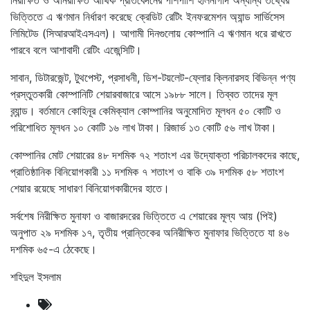
ভিত্তিতে এ ঋণমান নির্ধারণ করেছে ক্রেডিট রেটিং ইনফরমেশন অ্যান্ড সার্ভিসেস
লিমিটেড (সিআরআইএসএল)। আগামী দিনগুলোয় কোম্পানি এ ঋণমান ধরে রাখতে
পারবে বলে আশাবাদী রেটিং এজেন্সিটি।
সাবান, ডিটারজেন্ট, টুথপেস্ট, প্রসাধনী, ডিশ-টয়লেট-ফ্লোর ক্লিনারসহ বিভিন্ন পণ্য
প্রস্তুতকারী কোম্পানিটি শেয়ারবাজারে আসে ১৯৮৮ সালে। তিব্বত তাদের মূল
ব্র্যান্ড। বর্তমানে কোহিনূর কেমিক্যাল কোম্পানির অনুমোদিত মূলধন ৫০ কোটি ও
পরিশোধিত মূলধন ১০ কোটি ১৬ লাখ টাকা। রিজার্ভ ১৩ কোটি ৫৬ লাখ টাকা।
কোম্পানির মোট শেয়ারের ৪৮ দশমিক ৭২ শতাংশ এর উদ্যোক্তা পরিচালকদের কাছে,
প্রাতিষ্ঠানিক বিনিয়োগকারী ১১ দশমিক ৭ শতাংশ ও বাকি ৩৯ দশমিক ৫৮ শতাংশ
শেয়ার রয়েছে সাধারণ বিনিয়োগকারীদের হাতে।
সর্বশেষ নিরীক্ষিত মুনাফা ও বাজারদরের ভিত্তিতে এ শেয়ারের মূল্য আয় (পিই)
অনুপাত ২৯ দশমিক ১৭, তৃতীয় প্রান্তিকের অনিরীক্ষিত মুনাফার ভিত্তিতে যা ৪৬
দশমিক ৬৫-এ ঠেকেছে।
শহিদুল ইসলাম