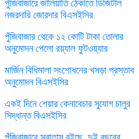
পুঁজিবাজারে জালিয়াতি ঠেকাতে ডিজিটাল
নজরদারি জোরদার বিএসইসির
পুঁজিবাজার থেকে ১২ কোটি টাকা তোলার
অনুমোদন পেলো রয়্যাল ফুটওয়্যার
মার্জিন বিধিমালা সংশোধনের খসড়া প্রস্তাব
অনুমোদন বিএসইসির
একই দিনে শেয়ার কেনাবেচার সুযোগ চালুর
সিদ্ধান্ত বিএসইসির
পুঁজিবাজারে সুবাতাস বইছে, দুই বছরের