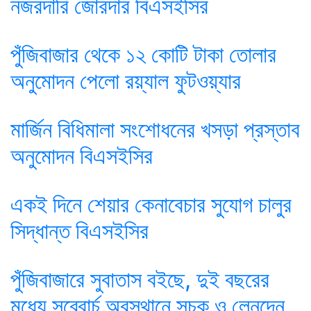
নজরদারি জোরদার বিএসইসির
পুঁজিবাজার থেকে ১২ কোটি টাকা তোলার
অনুমোদন পেলো রয়্যাল ফুটওয়্যার
মার্জিন বিধিমালা সংশোধনের খসড়া প্রস্তাব
অনুমোদন বিএসইসির
একই দিনে শেয়ার কেনাবেচার সুযোগ চালুর
সিদ্ধান্ত বিএসইসির
পুঁজিবাজারে সুবাতাস বইছে, দুই বছরের
মধ্যে সব্বোর্চ অবস্থানে সূচক ও লেনদেন