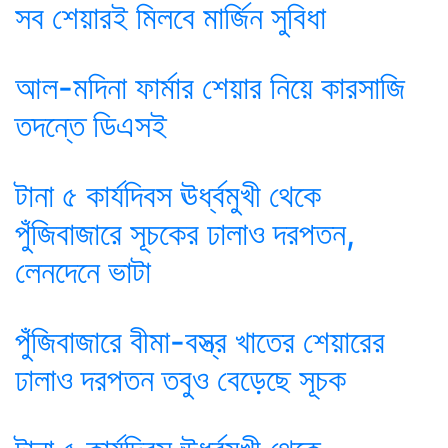
সব শেয়ারই মিলবে মার্জিন সুবিধা
আল-মদিনা ফার্মার শেয়ার নিয়ে কারসাজি
তদন্তে ডিএসই
টানা ৫ কার্যদিবস ঊর্ধ্বমুখী থেকে
পুঁজিবাজারে সূচকের ঢালাও দরপতন,
লেনদেনে ভাটা
পুঁজিবাজারে বীমা-বস্ত্র খাতের শেয়ারের
ঢালাও দরপতন তবুও বেড়েছে সূচক