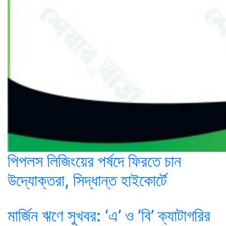
পিপলস লিজিংয়ের পর্ষদে ফিরতে চান
উদ্যোক্তরা, সিদ্ধান্ত হাইকোর্টে
মার্জিন ঋণে সুখবর: ‘এ’ ও ‘বি’ ক্যাটাগরির