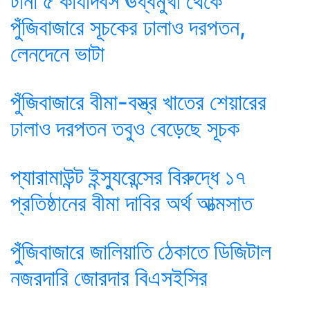
টানা ৫ কার্যদিবস ঊর্ধ্বমুখী থেকে
পুঁজিবাজারে সূচকের ঢালাও দরপতন,
লেনদেনে ভাটা
পুঁজিবাজারে বীমা-বস্ত্র খাতের শেয়ারের
ঢালাও দরপতন তবুও বেড়েছে সূচক
প্যারামাউন্ট ইন্স্যুরেন্সের বিরুদ্ধে ১৭
প্রতিষ্ঠানের বীমা দাবির অর্থ আত্মসাত
পুঁজিবাজারে জালিয়াতি ঠেকাতে ডিজিটাল
নজরদারি জোরদার বিএসইসির