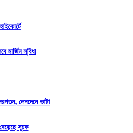
হাইকোর্টে
ে মার্জিন সুবিধা
াও দরপতন, লেনদেনে ভাটা
 বেড়েছে সূচক