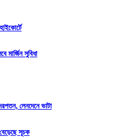
হাইকোর্টে
ে মার্জিন সুবিধা
াও দরপতন, লেনদেনে ভাটা
 বেড়েছে সূচক