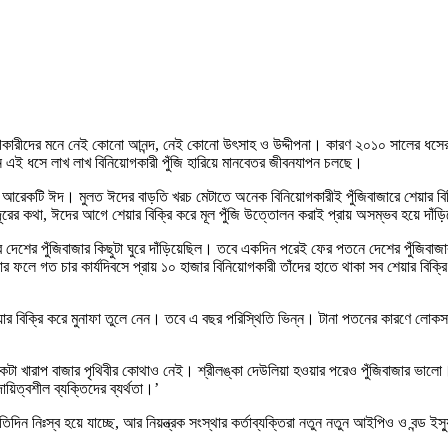
কারীদের মনে নেই কোনো আনন্দ, নেই কোনো উৎসাহ ও উদ্দীপনা। কারণ ২০১০ সালের ধসের 
এই ধসে লাখ লাখ বিনিয়োগকারী পুঁজি হারিয়ে মানবেতর জীবনযাপন চলছে।
ে আরেকটি ঈদ। মুলত ঈদের বাড়তি খরচ মেটাতে অনেক বিনিয়োগকারীই পুঁজিবাজারে শেয়ার বিক্
রের কথা, ঈদের আগে শেয়ার বিক্রি করে মূল পুঁজি উত্তোলন করাই প্রায় অসম্ভব হয়ে দাঁড়
িবার দেশের পুঁজিবাজার কিছুটা ঘুরে দাঁড়িয়েছিল। তবে একদিন পরেই ফের পতনে দেশের পুঁজ
 গত চার কার্যদিবসে প্রায় ১০ হাজার বিনিয়োগকারী তাঁদের হাতে থাকা সব শেয়ার বিক্রি কর
েয়ার বিক্রি করে মুনাফা তুলে নেন। তবে এ বছর পরিস্থিতি ভিন্ন। টানা পতনের কারণে লোক
ম একটা খারাপ বাজার পৃথিবীর কোথাও নেই। শ্রীলঙ্কা দেউলিয়া হওয়ার পরেও পুঁজিবাজার ভ
িত্বশীল ব্যক্তিদের ব্যর্থতা।’
িদিন নিঃস্ব হয়ে যাচ্ছে, আর নিয়ন্ত্রক সংস্থার কর্তাব্যক্তিরা নতুন নতুন আইপিও ও বন্ড