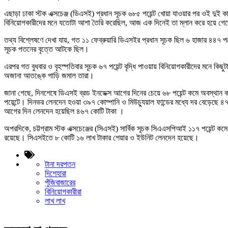
এছাড়া ঢাকা স্টক এক্সচেঞ্জ (ডিএসই) প্রধান সূচক ৬৮৫ পয়েন্ট খোয়া যাওয়ার পর ওই দুই ক
বিনিয়োগকারীদের মনে যতোটা আশা তৈরি করেছিল, আজ এক দিনেই তা ম্লান করে হয়ে গে
তথ্য বিশ্লেষণে দেখা যায়, গত ১১ ফেব্রুয়ারি ডিএসইর প্রধান সূচক ছিল ৬ হাজার ৪৪৭ পয়ে
সূচক পতনের বৃত্তে আটকে ছিল।
এরপর গত বুধবার ও বৃহস্পতিবার সূচক ৬৭ পয়েন্ট বৃদ্ধি পাওয়ায় বিনিয়োগকারীদের মনে কি
অজানা আতঙ্কে পাড়ি জমাল তারা।
জানা গেছে, দিনশেষে ডিএসই ব্রড ইনডেক্স আগের দিনের চেয়ে ৬৮ পয়েন্ট কমে অবস্থান 
পয়েন্টে। দিনভর লেনদেন হওয়া ৩৯৭ কোম্পানি ও মিউচ্যুয়াল ফান্ডের মধ্যে দর বেড়েছে
আগের দিন লেনদেন হয়েছিল ৪৬৭ কোটি টাকা ।
অপরদিকে, চট্টগ্রাম স্টক এক্সচেঞ্জের (সিএসই) সার্বিক সূচক সিএএসপিআই ১১৭ পয়েন্ট ক
রয়েছে। সিএসইতে ৮ কোটি ১৬ লাখ টাকার শেয়ার ও ইউনিট লেনদেন হয়েছে।
টানা দরপতন
দিশেহারা
পুঁজিবাজারের
বিনিয়োগকারীরা
লাখ লাখ