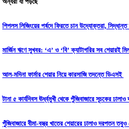
অন্যরা যা পড়ছে
পিপলস লিজিংয়ের পর্ষদে ফিরতে চান উদ্যোক্তরা, সিদ্ধান্ত 
মার্জিন ঋণে সুখবর: ‘এ’ ও ‘বি’ ক্যাটাগরির সব শেয়ারই মিলব
আল-মদিনা ফার্মার শেয়ার নিয়ে কারসাজি তদন্তে ডিএসই
টানা ৫ কার্যদিবস ঊর্ধ্বমুখী থেকে পুঁজিবাজারে সূচকের ঢাল
পুঁজিবাজারে বীমা-বস্ত্র খাতের শেয়ারের ঢালাও দরপতন তবুও