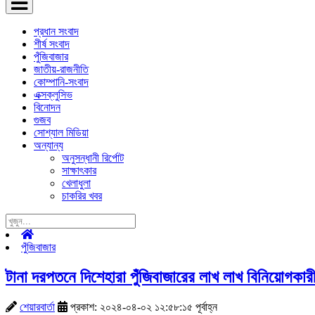
প্রধান সংবাদ
শীর্ষ সংবাদ
পুঁজিবাজার
জাতীয়-রাজনীতি
কোম্পানি-সংবাদ
এক্সক্লুসিভ
বিনোদন
গুজব
সোশ্যাল মিডিয়া
অন্যান্য
অনুসন্ধানী রির্পোট
সাক্ষাৎকার
খেলাধুলা
চাকরির খবর
পুঁজিবাজার
টানা দরপতনে দিশেহারা পুঁজিবাজারের লাখ লাখ বিনিয়োগকারী
শেয়ারবার্তা
প্রকাশ: ২০২৪-০৪-০২ ১২:৫৮:১৫ পূর্বাহ্ন