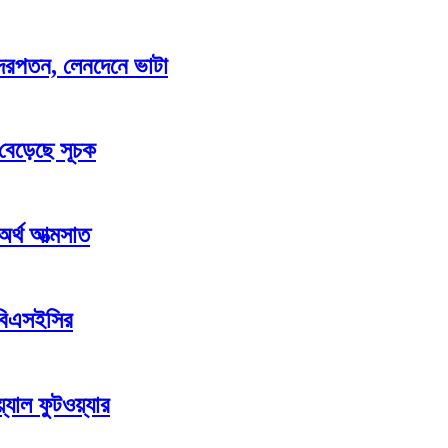
াও দরপতন, লেনদেনে ভাটা
 বেড়েছে সূচক
 অর্থ আত্মসাত
 বিএসইসির
যাল ফুটওয়্যার