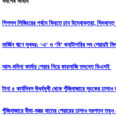
সর্বশেষ সংবাদ
পিপলস লিজিংয়ের পর্ষদে ফিরতে চান উদ্যোক্তরা, সিদ্ধান্ত 
মার্জিন ঋণে সুখবর: ‘এ’ ও ‘বি’ ক্যাটাগরির সব শেয়ারই মিলব
আল-মদিনা ফার্মার শেয়ার নিয়ে কারসাজি তদন্তে ডিএসই
টানা ৫ কার্যদিবস ঊর্ধ্বমুখী থেকে পুঁজিবাজারে সূচকের ঢাল
পুঁজিবাজারে বীমা-বস্ত্র খাতের শেয়ারের ঢালাও দরপতন তবুও