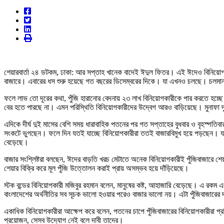
শেয়ারবার্তা ২৪ ডটকম, ঢাকা: আর সপ্তাহ খানেক বাদেই ঈদুল ফিতর। এই ঈদেও বিনিয়োগ
বাজারে। এবারের ধস শুরু হয়েছে গত বছরের ডিসেম্বরের দিকে। যা এখনও চলছে। চলমান 
ফলে লাভ তো দূরের কথা, পুঁজি হারানোর বেদনায় ২৩ লাখ বিনিয়োগকারীকে পার করতে হচ্ছ
বের হতে পারছে না। এমন পরিস্থিতি বিনিয়োগকারীদের উদ্বেগ আরও বাড়িয়েছে। মুনাফা দূ
এদিকে দীর্ঘ দুই মাসের বেশি সময় ধারাবাহিক পতনের পর গত সপ্তাহের বুধবার ও বৃহস্পত
সংকটে ভুগছেন। ফলে দিন যতই যাচ্ছে বিনিয়োগকারীরা ততই বাজারবিমুখ হয়ে পড়ছেন। যার ফলে
বেড়েছে।
বাজার সংশ্লিষ্টরা বলছেন, ঈদের বাড়তি খরচ মেটাতে অনেক বিনিয়োগকারীই পুঁজিবাজারে শ
শেয়ার বিক্রি করে মূল পুঁজি উত্তোলন করাই প্রায় অসম্ভব হয়ে দাঁড়িয়েছে।
স্টক বন্ডের বিনিয়োগকারী মজিবুর রহমান বলেন, মানুষের কষ্ট, আহাজারি বেড়েছে। এ রক
বাংলাদেশের অর্থনীতির সব সূচক ভালো হওয়ার পরেও বাজার ভালো নয়। এটা পুঁজিবাজারের দায়
একাধিক বিনিয়োগকারীরা আক্ষেপ করে বলেন, পতনের চাপে পুঁজিবাজারের বিনিয়োগকারীরা প্রত
প্রয়োজন, সেসব উদ্যোগ নেই বলে দাবী তাদের।