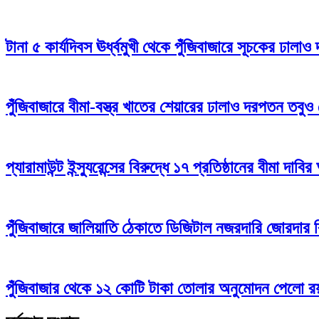
টানা ৫ কার্যদিবস ঊর্ধ্বমুখী থেকে পুঁজিবাজারে সূচকের ঢাল
পুঁজিবাজারে বীমা-বস্ত্র খাতের শেয়ারের ঢালাও দরপতন তবুও
প্যারামাউন্ট ইন্স্যুরেন্সের বিরুদ্ধে ১৭ প্রতিষ্ঠানের বীমা দাবির
পুঁজিবাজারে জালিয়াতি ঠেকাতে ডিজিটাল নজরদারি জোরদার
পুঁজিবাজার থেকে ১২ কোটি টাকা তোলার অনুমোদন পেলো রয়্