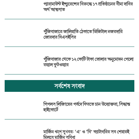
প্যারামাউন্ট ইন্স্যুরেন্সের বিরুদ্ধে ১৭ প্রতিষ্ঠানের বীমা দাবির
অর্থ আত্মসাত
পুঁজিবাজারে জালিয়াতি ঠেকাতে ডিজিটাল নজরদারি
জোরদার বিএসইসির
পুঁজিবাজার থেকে ১২ কোটি টাকা তোলার অনুমোদন পেলো
রয়্যাল ফুটওয়্যার
সর্বশেষ সংবাদ
পিপলস লিজিংয়ের পর্ষদে ফিরতে চান উদ্যোক্তরা, সিদ্ধান্ত
হাইকোর্টে
মার্জিন ঋণে সুখবর: ‘এ’ ও ‘বি’ ক্যাটাগরির সব শেয়ারই
মিলবে মার্জিন সুবিধা