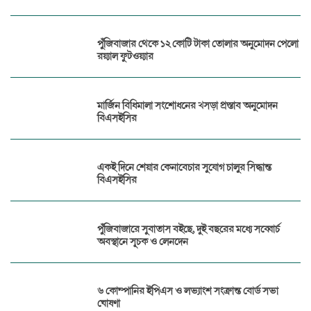
পুঁজিবাজার থেকে ১২ কোটি টাকা তোলার অনুমোদন পেলো
রয়্যাল ফুটওয়্যার
মার্জিন বিধিমালা সংশোধনের খসড়া প্রস্তাব অনুমোদন
বিএসইসির
একই দিনে শেয়ার কেনাবেচার সুযোগ চালুর সিদ্ধান্ত
বিএসইসির
পুঁজিবাজারে সুবাতাস বইছে, দুই বছরের মধ্যে সব্বোর্চ
অবস্থানে সূচক ও লেনদেন
৬ কোম্পানির ইপিএস ও লভ্যাংশ সংক্রান্ত বোর্ড সভা
ঘোষণা