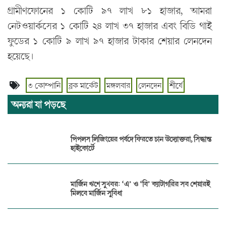
গ্রামীণফোনের ১ কোটি ৯৭ লাখ ৮১ হাজার, আমরা
নেটওয়ার্কসের ১ কোটি ২৪ লাখ ৩৭ হাজার এবং বিডি থাই
ফুডের ১ কোটি ৯ লাখ ৯৭ হাজার টাকার শেয়ার লেনদেন
হয়েছে।
৩ কোম্পানি
ব্লক মার্কেট
মঙ্গলবার
লেনদেন
শীর্ষে
অন্যরা যা পড়ছে
পিপলস লিজিংয়ের পর্ষদে ফিরতে চান উদ্যোক্তরা, সিদ্ধান্ত
হাইকোর্টে
মার্জিন ঋণে সুখবর: ‘এ’ ও ‘বি’ ক্যাটাগরির সব শেয়ারই
মিলবে মার্জিন সুবিধা