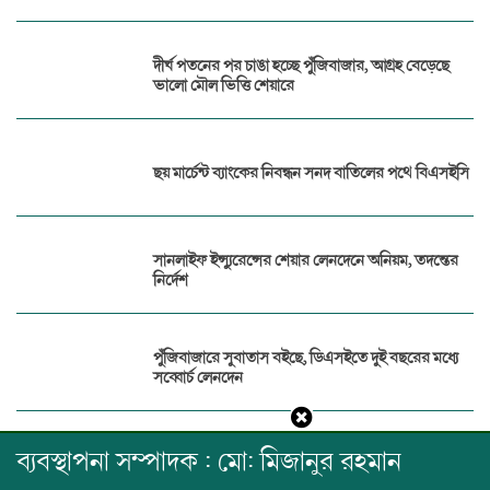
দীর্ঘ পতনের পর চাঙা হচ্ছে পুঁজিবাজার, আগ্রহ বেড়েছে
ভালো মৌল ভিত্তি শেয়ারে
ছয় মার্চেন্ট ব্যাংকের নিবন্ধন সনদ বাতিলের পথে বিএসইসি
সানলাইফ ইন্স্যুরেন্সের শেয়ার লেনদেনে অনিয়ম, তদন্তের
নির্দেশ
পুঁজিবাজারে সুবাতাস বইছে, ডিএসইতে দুই বছরের মধ্যে
সব্বোর্চ লেনদেন
ব্যবস্থাপনা সম্পাদক : মো: মিজানুর রহমান