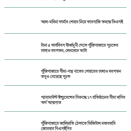
আল-মদিনা ফার্মার শেয়ার নিয়ে কারসাজি তদন্তে ডিএসই
টানা ৫ কার্যদিবস ঊর্ধ্বমুখী থেকে পুঁজিবাজারে সূচকের
ঢালাও দরপতন, লেনদেনে ভাটা
পুঁজিবাজারে বীমা-বস্ত্র খাতের শেয়ারের ঢালাও দরপতন
তবুও বেড়েছে সূচক
প্যারামাউন্ট ইন্স্যুরেন্সের বিরুদ্ধে ১৭ প্রতিষ্ঠানের বীমা দাবির
অর্থ আত্মসাত
পুঁজিবাজারে জালিয়াতি ঠেকাতে ডিজিটাল নজরদারি
জোরদার বিএসইসির