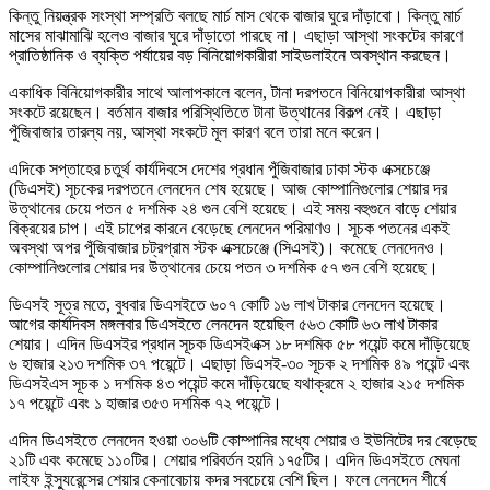
কিন্তু নিয়ন্ত্রক সংস্থা সম্প্রতি বলছে মার্চ মাস থেকে বাজার ঘুরে দাঁড়াবো। কিন্তু মার্চ
মাসের মাঝামাঝি হলেও বাজার ঘুরে দাঁড়াতো পারছে না। এছাড়া আস্থা সংকটের কারণে
প্রাতিষ্ঠানিক ও ব্যক্তি পর্যায়ের বড় বিনিয়োগকারীরা সাইডলাইনে অবস্থান করছেন।
একাধিক বিনিয়োগকারীর সাথে আলাপকালে বলেন, টানা দরপতনে বিনিয়োগকারীরা আস্থা
সংকটে রয়েছেন। বর্তমান বাজার পরিস্থিতিতে টানা উত্থানের বিকল্প নেই। এছাড়া
পুঁজিবাজার তারল্য নয়, আস্থা সংকটে মূল কারণ বলে তারা মনে করেন।
এদিকে সপ্তাহের চতুর্থ কার্যদিবসে দেশের প্রধান পুঁজিবাজার ঢাকা স্টক এক্সচেঞ্জে
(ডিএসই) সূচকের দরপতনে লেনদেন শেষ হয়েছে। আজ কোম্পানিগুলোর শেয়ার দর
উত্থানের চেয়ে পতন ৫ দশমিক ২৪ গুন বেশি হয়েছে। এই সময় বহুগুনে বাড়ে শেয়ার
বিক্রয়ের চাপ। এই চাপের কারনে বেড়েছে লেনদেন পরিমাণও। সূচক পতনের একই
অবস্থা অপর পুঁজিবাজার চট্রগ্রাম স্টক এক্সচেঞ্জে (সিএসই)। কমেছে লেনদেনও।
কোম্পানিগুলোর শেয়ার দর উত্থানের চেয়ে পতন ৩ দশমিক ৫৭ গুন বেশি হয়েছে।
ডিএসই সূত্র মতে, বুধবার ডিএসইতে ৬০৭ কোটি ১৬ লাখ টাকার লেনদেন হয়েছে।
আগের কার্যদিবস মঙ্গলবার ডিএসইতে লেনদেন হয়েছিল ৫৬৩ কোটি ৬৩ লাখ টাকার
শেয়ার। এদিন ডিএসইর প্রধান সূচক ডিএসইএক্স ১৮ দশমিক ৫৮ পয়েন্ট কমে দাঁড়িয়েছে
৬ হাজার ২১৩ দশমিক ৩৭ পয়েন্টে। এছাড়া ডিএসই-৩০ সূচক ২ দশমিক ৪৯ পয়েন্ট এবং
ডিএসইএস সূচক ১ দশমিক ৪৩ পয়েন্ট কমে দাঁড়িয়েছে যথাক্রমে ২ হাজার ২১৫ দশমিক
১৭ পয়েন্টে এবং ১ হাজার ৩৫৩ দশমিক ৭২ পয়েন্টে।
এদিন ডিএসইতে লেনদেন হওয়া ৩০৬টি কোম্পানির মধ্যে শেয়ার ও ইউনিটের দর বেড়েছে
২১টি এবং কমেছে ১১০টির। শেয়ার পরিবর্তন হয়নি ১৭৫টির। এদিন ডিএসইতে মেঘনা
লাইফ ইন্স্যুরেন্সের শেয়ার কেনাবেচায় কদর সবচেয়ে বেশি ছিল। ফলে লেনদেন শীর্ষে