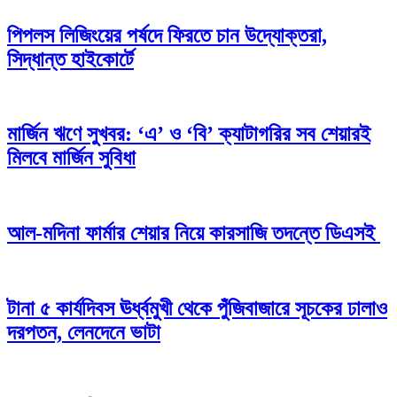
পিপলস লিজিংয়ের পর্ষদে ফিরতে চান উদ্যোক্তরা,
সিদ্ধান্ত হাইকোর্টে
মার্জিন ঋণে সুখবর: ‘এ’ ও ‘বি’ ক্যাটাগরির সব শেয়ারই
মিলবে মার্জিন সুবিধা
আল-মদিনা ফার্মার শেয়ার নিয়ে কারসাজি তদন্তে ডিএসই
টানা ৫ কার্যদিবস ঊর্ধ্বমুখী থেকে পুঁজিবাজারে সূচকের ঢালাও
দরপতন, লেনদেনে ভাটা