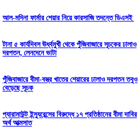
আল-মদিনা ফার্মার শেয়ার নিয়ে কারসাজি তদন্তে ডিএসই
টানা ৫ কার্যদিবস ঊর্ধ্বমুখী থেকে পুঁজিবাজারে সূচকের ঢালাও
দরপতন, লেনদেনে ভাটা
পুঁজিবাজারে বীমা-বস্ত্র খাতের শেয়ারের ঢালাও দরপতন তবুও
বেড়েছে সূচক
প্যারামাউন্ট ইন্স্যুরেন্সের বিরুদ্ধে ১৭ প্রতিষ্ঠানের বীমা দাবির
অর্থ আত্মসাত