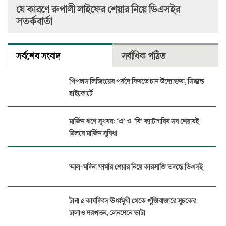
যে কারণে রুপালী লাইফের শেয়ার নিয়ে ডিএসইর
সতর্কবার্তা
সর্বশেষ সংবাদ
সর্বাধিক পঠিত
পিপলস লিজিংয়ের পর্ষদে ফিরতে চান উদ্যোক্তরা, সিদ্ধান্ত
হাইকোর্টে
মার্জিন ঋণে সুখবর: ‘এ’ ও ‘বি’ ক্যাটাগরির সব শেয়ারই
মিলবে মার্জিন সুবিধা
আল-মদিনা ফার্মার শেয়ার নিয়ে কারসাজি তদন্তে ডিএসই
টানা ৫ কার্যদিবস ঊর্ধ্বমুখী থেকে পুঁজিবাজারে সূচকের
ঢালাও দরপতন, লেনদেনে ভাটা