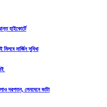
ান্ত হাইকোর্টে
 মিলবে মার্জিন সুবিধা
এসই
র ঢালাও দরপতন, লেনদেনে ভাটা