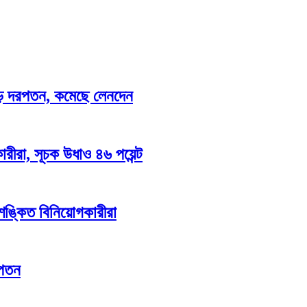
 বড় দরপতন, কমেছে লেনদেন
রীরা, সূচক উধাও ৪৬ পয়েন্ট
 শঙ্কিত বিনিয়োগকারীরা
রপতন