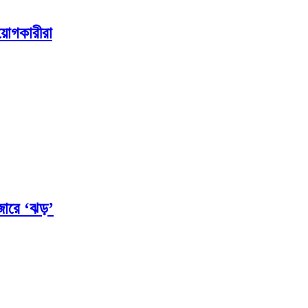
িয়োগকারীরা
বাজারে ‘ঝড়’