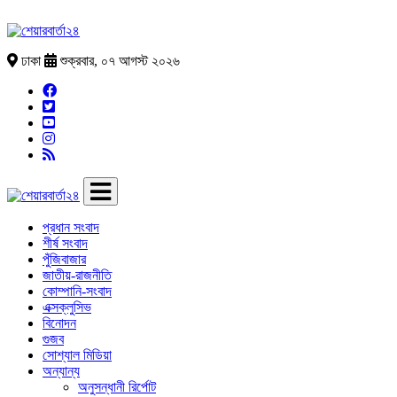
ঢাকা
শুক্রবার, ০৭ আগস্ট ২০২৬
প্রধান সংবাদ
শীর্ষ সংবাদ
পুঁজিবাজার
জাতীয়-রাজনীতি
কোম্পানি-সংবাদ
এক্সক্লুসিভ
বিনোদন
গুজব
সোশ্যাল মিডিয়া
অন্যান্য
অনুসন্ধানী রির্পোট