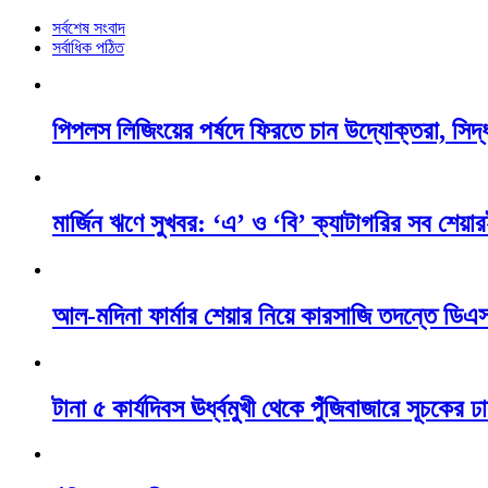
সর্বশেষ সংবাদ
সর্বাধিক পঠিত
পিপলস লিজিংয়ের পর্ষদে ফিরতে চান উদ্যোক্তরা, সিদ্ধ
মার্জিন ঋণে সুখবর: ‘এ’ ও ‘বি’ ক্যাটাগরির সব শেয়ারই
আল-মদিনা ফার্মার শেয়ার নিয়ে কারসাজি তদন্তে ডি
টানা ৫ কার্যদিবস ঊর্ধ্বমুখী থেকে পুঁজিবাজারে সূচকে