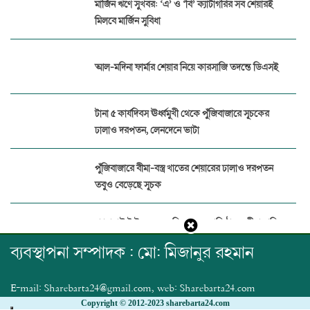
মার্জিন ঋণে সুখবর: ‘এ’ ও ‘বি’ ক্যাটাগরির সব শেয়ারই
মিলবে মার্জিন সুবিধা
আল-মদিনা ফার্মার শেয়ার নিয়ে কারসাজি তদন্তে ডিএসই
টানা ৫ কার্যদিবস ঊর্ধ্বমুখী থেকে পুঁজিবাজারে সূচকের
ঢালাও দরপতন, লেনদেনে ভাটা
পুঁজিবাজারে বীমা-বস্ত্র খাতের শেয়ারের ঢালাও দরপতন
তবুও বেড়েছে সূচক
প্যারামাউন্ট ইন্স্যুরেন্সের বিরুদ্ধে ১৭ প্রতিষ্ঠানের বীমা দাবির
অর্থ আত্মসাত
ব্যবস্থাপনা সম্পাদক : মো: মিজানুর রহমান
পুঁজিবাজারে জালিয়াতি ঠেকাতে ডিজিটাল নজরদারি
E-mail: Sharebarta24@gmail.com, web: Sharebarta24.com
জোরদার বিএসইসির
Copyright © 2012-2023 sharebarta24.com