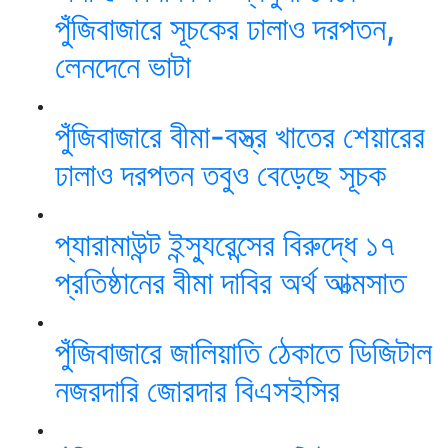
পুঁজিবাজারে সূচকের ঢালাও দরপতন,
লেনদেনে ভাটা
পুঁজিবাজারে বীমা-বস্ত্র খাতের শেয়ারের
ঢালাও দরপতন তবুও বেড়েছে সূচক
প্যারামাউন্ট ইন্স্যুরেন্সের বিরুদ্ধে ১৭
প্রতিষ্ঠানের বীমা দাবির অর্থ আত্মসাত
পুঁজিবাজারে জালিয়াতি ঠেকাতে ডিজিটাল
নজরদারি জোরদার বিএসইসির