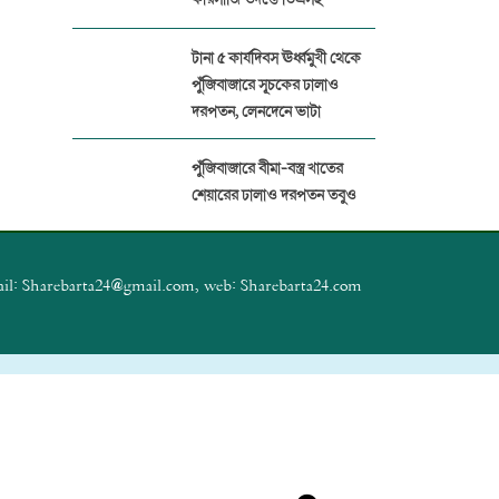
টানা ৫ কার্যদিবস ঊর্ধ্বমুখী থেকে
পুঁজিবাজারে সূচকের ঢালাও
দরপতন, লেনদেনে ভাটা
পুঁজিবাজারে বীমা-বস্ত্র খাতের
শেয়ারের ঢালাও দরপতন তবুও
বেড়েছে সূচক
প্যারামাউন্ট ইন্স্যুরেন্সের বিরুদ্ধে
il: Sharebarta24@gmail.com, web: Sharebarta24.com
১৭ প্রতিষ্ঠানের বীমা দাবির অর্থ
আত্মসাত
পুঁজিবাজারে জালিয়াতি ঠেকাতে
ডিজিটাল নজরদারি জোরদার
বিএসইসির
পুঁজিবাজার থেকে ১২ কোটি টাকা