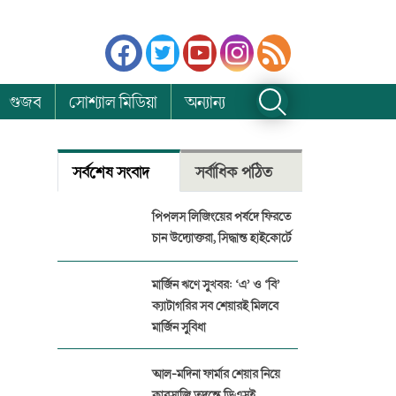
গুজব
সোশ্যাল মিডিয়া
অন্যান্য
সর্বশেষ সংবাদ
সর্বাধিক পঠিত
পিপলস লিজিংয়ের পর্ষদে ফিরতে
চান উদ্যোক্তরা, সিদ্ধান্ত হাইকোর্টে
মার্জিন ঋণে সুখবর: ‘এ’ ও ‘বি’
ক্যাটাগরির সব শেয়ারই মিলবে
মার্জিন সুবিধা
আল-মদিনা ফার্মার শেয়ার নিয়ে
কারসাজি তদন্তে ডিএসই