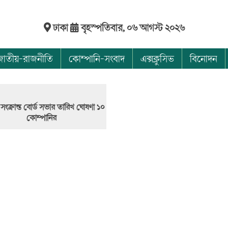
ঢাকা
বৃহস্পতিবার, ০৬ আগস্ট ২০২৬
জাতীয়-রাজনীতি
কোম্পানি-সংবাদ
এক্সক্লুসিভ
বিনোদন
ংক্রান্ত বোর্ড সভার তারিখ ঘোষণা ১০
কোম্পানির