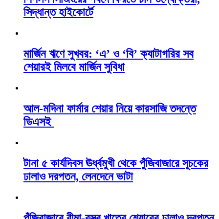
সিদ্ধান্ত হাইকোর্টে
মার্জিন ঋণে সুখবর: ‘এ’ ও ‘বি’ ক্যাটাগরির সব
শেয়ারই মিলবে মার্জিন সুবিধা
আল-মদিনা ফার্মার শেয়ার নিয়ে কারসাজি তদন্তে
ডিএসই
টানা ৫ কার্যদিবস ঊর্ধ্বমুখী থেকে পুঁজিবাজারে সূচকের
ঢালাও দরপতন, লেনদেনে ভাটা
পুঁজিবাজারে বীমা-বস্ত্র খাতের শেয়ারের ঢালাও দরপতন