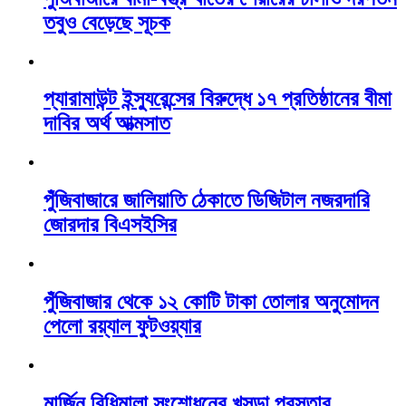
তবুও বেড়েছে সূচক
প্যারামাউন্ট ইন্স্যুরেন্সের বিরুদ্ধে ১৭ প্রতিষ্ঠানের বীমা
দাবির অর্থ আত্মসাত
পুঁজিবাজারে জালিয়াতি ঠেকাতে ডিজিটাল নজরদারি
জোরদার বিএসইসির
পুঁজিবাজার থেকে ১২ কোটি টাকা তোলার অনুমোদন
পেলো রয়্যাল ফুটওয়্যার
মার্জিন বিধিমালা সংশোধনের খসড়া প্রস্তাব