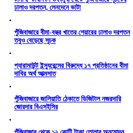
ঢালাও দরপতন, লেনদেনে ভাটা
পুঁজিবাজারে বীমা-বস্ত্র খাতের শেয়ারের ঢালাও দরপতন
তবুও বেড়েছে সূচক
প্যারামাউন্ট ইন্স্যুরেন্সের বিরুদ্ধে ১৭ প্রতিষ্ঠানের বীমা
দাবির অর্থ আত্মসাত
পুঁজিবাজারে জালিয়াতি ঠেকাতে ডিজিটাল নজরদারি
জোরদার বিএসইসির
পুঁজিবাজার থেকে ১২ কোটি টাকা তোলার অনুমোদন