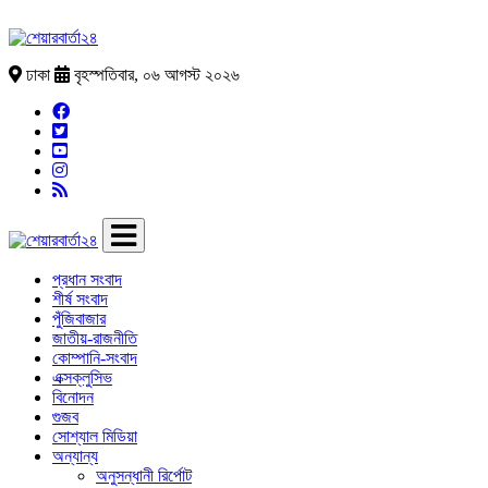
ঢাকা
বৃহস্পতিবার, ০৬ আগস্ট ২০২৬
প্রধান সংবাদ
শীর্ষ সংবাদ
পুঁজিবাজার
জাতীয়-রাজনীতি
কোম্পানি-সংবাদ
এক্সক্লুসিভ
বিনোদন
গুজব
সোশ্যাল মিডিয়া
অন্যান্য
অনুসন্ধানী রির্পোট