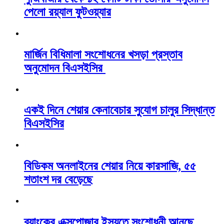
পেলো রয়্যাল ফুটওয়্যার
মার্জিন বিধিমালা সংশোধনের খসড়া প্রস্তাব
অনুমোদন বিএসইসির
একই দিনে শেয়ার কেনাবেচার সুযোগ চালুর সিদ্ধান্ত
বিএসইসির
বিডিকম অনলাইনের শেয়ার নিয়ে কারসাজি, ৫৫
শতাংশ দর বেড়েছে
ব্যাংকের এক্সপোজার ইস্যুতে সংশোধনী আনছে