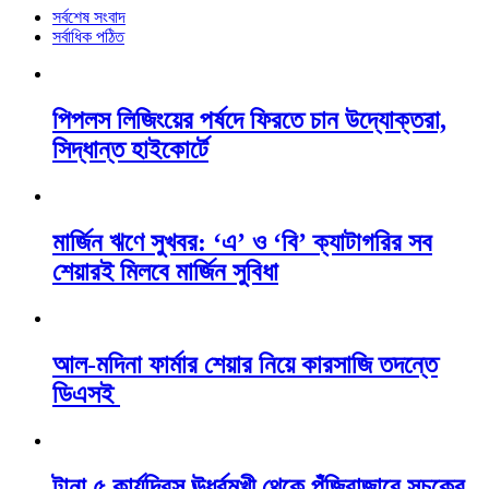
সর্বশেষ সংবাদ
সর্বাধিক পঠিত
পিপলস লিজিংয়ের পর্ষদে ফিরতে চান উদ্যোক্তরা,
সিদ্ধান্ত হাইকোর্টে
মার্জিন ঋণে সুখবর: ‘এ’ ও ‘বি’ ক্যাটাগরির সব
শেয়ারই মিলবে মার্জিন সুবিধা
আল-মদিনা ফার্মার শেয়ার নিয়ে কারসাজি তদন্তে
ডিএসই
টানা ৫ কার্যদিবস ঊর্ধ্বমুখী থেকে পুঁজিবাজারে সূচকের