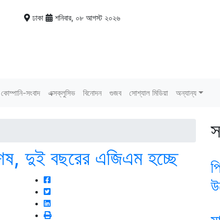
ঢাকা
শনিবার, ০৮ আগস্ট ২০২৬
কোম্পানি-সংবাদ
এক্সক্লুসিভ
বিনোদন
গুজব
সোশ্যাল মিডিয়া
অন্যান্য
স
 শেষ, দুই বছরের এজিএম হচ্ছে
প
উ