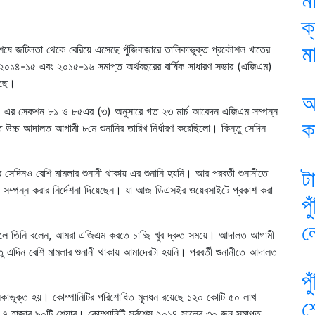
ম
ক
মা
বশেষে জটিলতা থেকে বেরিয়ে এসেছে পুঁজিবাজারে তালিকাভুক্ত প্রকৌশল খাতের
 পর ২০১৪-১৫ এবং ২০১৫-১৬ সমাপ্ত অর্থবছরের বার্ষিক সাধারণ সভার (এজিএম)
েছে।
আ
 ১৯৯৪ এর সেকশন ৮১ ও ৮৫এর (৩) অনুসারে গত ২৩ মার্চ আবেদন এজিএম সম্পন্ন
ক
 উচ্চ আদালত আগামী ৮মে শুনানির তারিখ নির্ধারণ করেছিলো। কিন্তু সেদিন
ট
সেদিনও বেশি মামলার শুনানী থাকায় এর শুনানি হয়নি। আর পরবর্তী শুনানীতে
সম্পন্ন করার নির্দেশনা দিয়েছেন। যা আজ ডিএসইর ওয়েবসাইটে প্রকাশ করা
প
ল
হলে তিনি বলেন, আমরা এজিএম করতে চাচ্ছি খুব দ্রুত সময়ে। আদালত আগামী
্তু এদিন বেশি মামলার শুনানী থাকায় আমাদেরটা হয়নি। পরবর্তী শুনানীতে আদালত
প
 তালিকাভুক্ত হয়। কোম্পানিটির পরিশোধিত মূলধন রয়েছে ১২০ কোটি ৫০ লাখ
শ
খ ৭ হাজার ৯০টি শেয়ার। কোম্পানিটি সর্বশেষ ২০১৪ সালের ৩০ জুন সমাপ্ত