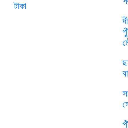
স
টাকা
দ
প
ম
ছ
ব
স
ল
প