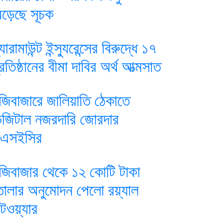
েড়েছে সূচক
যারামাউন্ট ইন্স্যুরেন্সের বিরুদ্ধে ১৭
্রতিষ্ঠানের বীমা দাবির অর্থ আত্মসাত
ুঁজিবাজারে জালিয়াতি ঠেকাতে
িজিটাল নজরদারি জোরদার
িএসইসির
ুঁজিবাজার থেকে ১২ কোটি টাকা
োলার অনুমোদন পেলো রয়্যাল
ুটওয়্যার