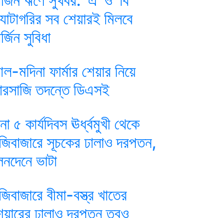
ার্জিন ঋণে সুখবর: ‘এ’ ও ‘বি’
্যাটাগরির সব শেয়ারই মিলবে
র্জিন সুবিধা
ল-মদিনা ফার্মার শেয়ার নিয়ে
ারসাজি তদন্তে ডিএসই
ানা ৫ কার্যদিবস ঊর্ধ্বমুখী থেকে
ুঁজিবাজারে সূচকের ঢালাও দরপতন,
েনদেনে ভাটা
ুঁজিবাজারে বীমা-বস্ত্র খাতের
েয়ারের ঢালাও দরপতন তবুও