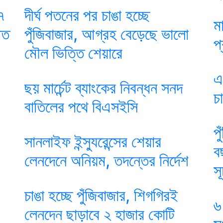
১৭
দীর্ঘ পতনের পর চাঙা হচ্ছে
ম
াত
পুঁজিবাজার, আগ্রহ বেড়েছে ভালো
প
মৌল ভিত্তি শেয়ারে
এ
ছয় মার্চেন্ট ব্যাংকের নিবন্ধন সনদ
চ
বাতিলের পথে বিএসইসি
প
সানলাইফ ইন্স্যুরেন্সের শেয়ার
ব
লেনদেনে অনিয়ম, তদন্তের নির্দেশ
স
চাঙা হচ্ছে পুঁজিবাজার, শিগগিরই
৬
লেনদেন ছাড়াবে ২ হাজার কোটি