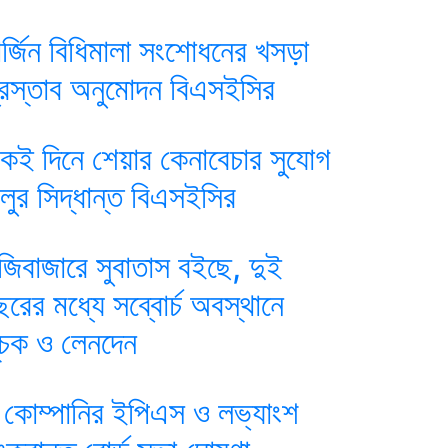
ার্জিন বিধিমালা সংশোধনের খসড়া
্রস্তাব অনুমোদন বিএসইসির
কই দিনে শেয়ার কেনাবেচার সুযোগ
ালুর সিদ্ধান্ত বিএসইসির
ুঁজিবাজারে সুবাতাস বইছে, দুই
ছরের মধ্যে সব্বোর্চ অবস্থানে
ূচক ও লেনদেন
 কোম্পানির ইপিএস ও লভ্যাংশ