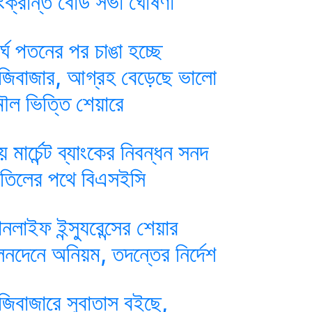
ংক্রান্ত বোর্ড সভা ঘোষণা
ীর্ঘ পতনের পর চাঙা হচ্ছে
ুঁজিবাজার, আগ্রহ বেড়েছে ভালো
ৌল ভিত্তি শেয়ারে
য় মার্চেন্ট ব্যাংকের নিবন্ধন সনদ
াতিলের পথে বিএসইসি
ানলাইফ ইন্স্যুরেন্সের শেয়ার
েনদেনে অনিয়ম, তদন্তের নির্দেশ
ুঁজিবাজারে সুবাতাস বইছে,