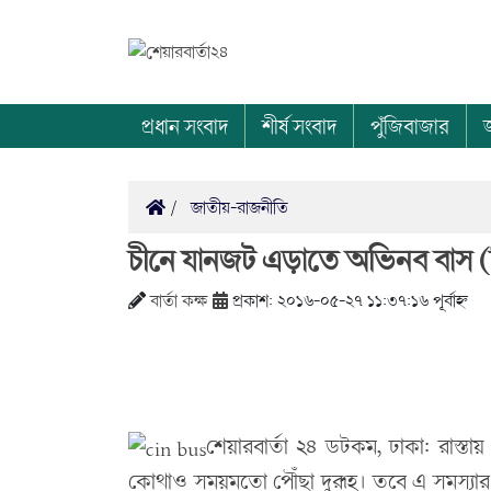
প্রধান সংবাদ
শীর্ষ সংবাদ
পুঁজিবাজার
জাতীয়-রাজনীতি
চীনে যানজট এড়াতে অভিনব বাস 
বার্তা কক্ষ
প্রকাশ: ২০১৬-০৫-২৭ ১১:৩৭:১৬ পূর্বাহ্ন
শেয়ারবার্তা ২৪ ডটকম, ঢাকা: রাস্তা
কোথাও সময়মতো পৌঁছা দুরূহ। তবে এ সমস্যার স