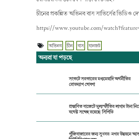
চীনের প্রকল্পিত অভিনব বাস সাভির্সের ভিডিও দেখ
https://www.youtube.com/watch?featur
অভিনব
চীন
বাস
যানজট
অন্যরা যা পড়ছে
সংকটে সরকারের মধ্যমেয়াদি অর্থনীতির
রোডম্যাপ ঘোষণা
প্রস্তাবিত বাজেটে মূল্যস্ফীতির লাগাম টানা নিয়
যথেষ্ট সন্দেহ রয়েছে: সিপিডি
পুঁজিবাজারের জন্য সুখবর: নগর উন্নয়নে আ