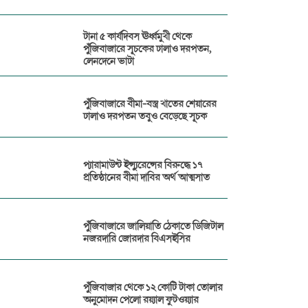
টানা ৫ কার্যদিবস ঊর্ধ্বমুখী থেকে
পুঁজিবাজারে সূচকের ঢালাও দরপতন,
লেনদেনে ভাটা
পুঁজিবাজারে বীমা-বস্ত্র খাতের শেয়ারের
ঢালাও দরপতন তবুও বেড়েছে সূচক
প্যারামাউন্ট ইন্স্যুরেন্সের বিরুদ্ধে ১৭
প্রতিষ্ঠানের বীমা দাবির অর্থ আত্মসাত
পুঁজিবাজারে জালিয়াতি ঠেকাতে ডিজিটাল
নজরদারি জোরদার বিএসইসির
পুঁজিবাজার থেকে ১২ কোটি টাকা তোলার
অনুমোদন পেলো রয়্যাল ফুটওয়্যার