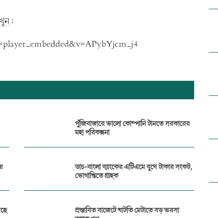
ুন :
e=player_embedded&v=APybYjcm_j4
পুঁজিবাজারে ভালো কোম্পানি টানতে সরকারের
মহা পরিকল্পনা
ে
ডাচ-বাংলা ব্যাংকের এটিএমে বুথে টাকার সংকট,
ভোগান্তিতে গ্রাহক
সছে
প্রস্তাবিত বাজেটে ঘাটতি মেটাতে বড় ভরসা