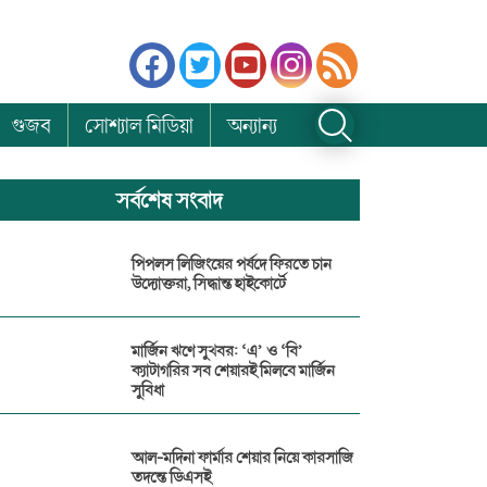
গুজব
সোশ্যাল মিডিয়া
অন্যান্য
সর্বশেষ সংবাদ
পিপলস লিজিংয়ের পর্ষদে ফিরতে চান
উদ্যোক্তরা, সিদ্ধান্ত হাইকোর্টে
মার্জিন ঋণে সুখবর: ‘এ’ ও ‘বি’
ক্যাটাগরির সব শেয়ারই মিলবে মার্জিন
সুবিধা
আল-মদিনা ফার্মার শেয়ার নিয়ে কারসাজি
তদন্তে ডিএসই