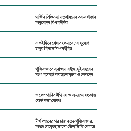
মার্জিন বিধিমালা সংশোধনের খসড়া প্রস্তাব
অনুমোদন বিএসইসির
একই দিনে শেয়ার কেনাবেচার সুযোগ
চালুর সিদ্ধান্ত বিএসইসির
পুঁজিবাজারে সুবাতাস বইছে, দুই বছরের
মধ্যে সব্বোর্চ অবস্থানে সূচক ও লেনদেন
৬ কোম্পানির ইপিএস ও লভ্যাংশ সংক্রান্ত
বোর্ড সভা ঘোষণা
দীর্ঘ পতনের পর চাঙা হচ্ছে পুঁজিবাজার,
আগ্রহ বেড়েছে ভালো মৌল ভিত্তি শেয়ারে