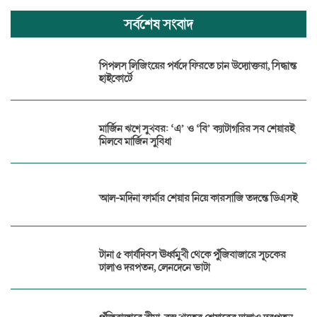
সর্বশেষ সংবাদ
পিপলস লিজিংয়ের পর্ষদে ফিরতে চান উদ্যোক্তরা, সিদ্ধান্ত
হাইকোর্টে
মার্জিন ঋণে সুখবর: ‘এ’ ও ‘বি’ ক্যাটাগরির সব শেয়ারই
মিলবে মার্জিন সুবিধা
আল-মদিনা ফার্মার শেয়ার নিয়ে কারসাজি তদন্তে ডিএসই
টানা ৫ কার্যদিবস ঊর্ধ্বমুখী থেকে পুঁজিবাজারে সূচকের
ঢালাও দরপতন, লেনদেনে ভাটা