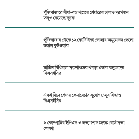
পুঁজিবাজারে বীমা-বস্ত্র খাতের শেয়ারের ঢালাও দরপতন
তবুও বেড়েছে সূচক
পুঁজিবাজার থেকে ১২ কোটি টাকা তোলার অনুমোদন পেলো
রয়্যাল ফুটওয়্যার
মার্জিন বিধিমালা সংশোধনের খসড়া প্রস্তাব অনুমোদন
বিএসইসির
একই দিনে শেয়ার কেনাবেচার সুযোগ চালুর সিদ্ধান্ত
বিএসইসির
৬ কোম্পানির ইপিএস ও লভ্যাংশ সংক্রান্ত বোর্ড সভা
ঘোষণা