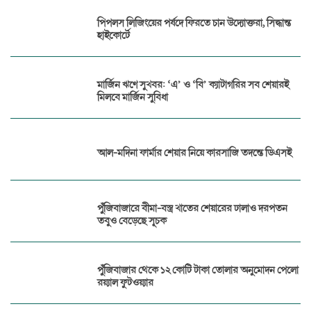
পিপলস লিজিংয়ের পর্ষদে ফিরতে চান উদ্যোক্তরা, সিদ্ধান্ত
হাইকোর্টে
মার্জিন ঋণে সুখবর: ‘এ’ ও ‘বি’ ক্যাটাগরির সব শেয়ারই
মিলবে মার্জিন সুবিধা
আল-মদিনা ফার্মার শেয়ার নিয়ে কারসাজি তদন্তে ডিএসই
পুঁজিবাজারে বীমা-বস্ত্র খাতের শেয়ারের ঢালাও দরপতন
তবুও বেড়েছে সূচক
পুঁজিবাজার থেকে ১২ কোটি টাকা তোলার অনুমোদন পেলো
রয়্যাল ফুটওয়্যার