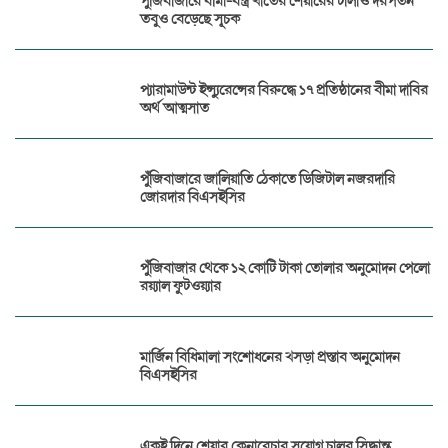
পুঁজিবাজারে বীমা-বস্ত্র খাতের শেয়ারের ঢালাও দরপতন
তবুও বেড়েছে সূচক
প্যারামাউন্ট ইন্স্যুরেন্সের বিরুদ্ধে ১৭ প্রতিষ্ঠানের বীমা দাবির
অর্থ আত্মসাত
পুঁজিবাজারে জালিয়াতি ঠেকাতে ডিজিটাল নজরদারি
জোরদার বিএসইসির
পুঁজিবাজার থেকে ১২ কোটি টাকা তোলার অনুমোদন পেলো
রয়্যাল ফুটওয়্যার
মার্জিন বিধিমালা সংশোধনের খসড়া প্রস্তাব অনুমোদন
বিএসইসির
একই দিনে শেয়ার কেনাবেচার সুযোগ চালুর সিদ্ধান্ত