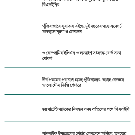
বিএসইসির
পুঁজিবাজারে সুবাতাস বইছে, দুই বছরের মধ্যে সব্বোর্চ
অবস্থানে সূচক ও লেনদেন
৬ কোম্পানির ইপিএস ও লভ্যাংশ সংক্রান্ত বোর্ড সভা
ঘোষণা
দীর্ঘ পতনের পর চাঙা হচ্ছে পুঁজিবাজার, আগ্রহ বেড়েছে
ভালো মৌল ভিত্তি শেয়ারে
ছয় মার্চেন্ট ব্যাংকের নিবন্ধন সনদ বাতিলের পথে বিএসইসি
সানলাইফ ইন্স্যুরেন্সের শেয়ার লেনদেনে অনিয়ম, তদন্তের