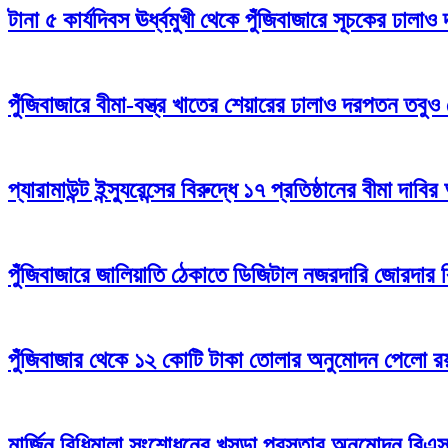
টানা ৫ কার্যদিবস ঊর্ধ্বমুখী থেকে পুঁজিবাজারে সূচকের ঢাল
পুঁজিবাজারে বীমা-বস্ত্র খাতের শেয়ারের ঢালাও দরপতন তবুও
প্যারামাউন্ট ইন্স্যুরেন্সের বিরুদ্ধে ১৭ প্রতিষ্ঠানের বীমা দাবির
পুঁজিবাজারে জালিয়াতি ঠেকাতে ডিজিটাল নজরদারি জোরদার
পুঁজিবাজার থেকে ১২ কোটি টাকা তোলার অনুমোদন পেলো রয়্
মার্জিন বিধিমালা সংশোধনের খসড়া প্রস্তাব অনুমোদন বি