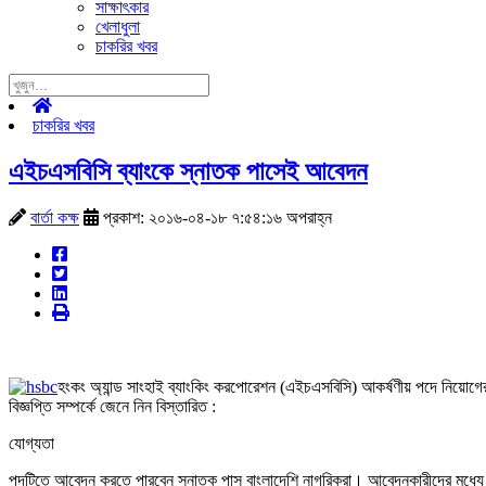
সাক্ষাৎকার
খেলাধুলা
চাকরির খবর
চাকরির খবর
এইচএসবিসি ব্যাংকে স্নাতক পাসেই আবেদন
বার্তা কক্ষ
প্রকাশ: ২০১৬-০৪-১৮ ৭:৫৪:১৬ অপরাহ্ন
হংকং অ্যান্ড সাংহাই ব্যাংকিং করপোরেশন (এইচএসবিসি) আকর্ষণীয় পদে নিয়োগের ব
বিজ্ঞপ্তি সম্পর্কে জেনে নিন বিস্তারিত :
যোগ্যতা
পদটিতে আবেদন করতে পারবেন স্নাতক পাস বাংলাদেশি নাগরিকরা। আবেদনকারীদের মধ্যে ব্য