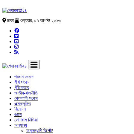
ঢাকা
শুক্রবার, ০৭ আগস্ট ২০২৬
প্রধান সংবাদ
শীর্ষ সংবাদ
পুঁজিবাজার
জাতীয়-রাজনীতি
কোম্পানি-সংবাদ
এক্সক্লুসিভ
বিনোদন
গুজব
সোশ্যাল মিডিয়া
অন্যান্য
অনুসন্ধানী রির্পোট