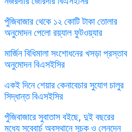
নজরদারি জোরদার বিএসইসির
পুঁজিবাজার থেকে ১২ কোটি টাকা তোলার
অনুমোদন পেলো রয়্যাল ফুটওয়্যার
মার্জিন বিধিমালা সংশোধনের খসড়া প্রস্তাব
অনুমোদন বিএসইসির
একই দিনে শেয়ার কেনাবেচার সুযোগ চালুর
সিদ্ধান্ত বিএসইসির
পুঁজিবাজারে সুবাতাস বইছে, দুই বছরের
মধ্যে সব্বোর্চ অবস্থানে সূচক ও লেনদেন