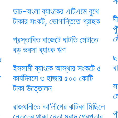
স
ডাচ-বাংলা ব্যাংকের এটিএমে বুথে
দ
টাকার সংকট, ভোগান্তিতে গ্রাহক
প
ম
প্রস্তাবিত বাজেটে ঘাটতি মেটাতে
বড় ভরসা ব্যাংক ঋণ
ছ
ড
ব
ইসলামী ব্যাংকে আস্থার সংকটে ৫
ে
কার্যদিবসে ৩ হাজার ৫০০ কোটি
স
টাকা উত্তোলন
ল
রাজধানীতে আ’লীগের ঝটিকা মিছিলে
প
নেতৃত্বে থাকা নেতা মুরাদ গ্রেপ্তার