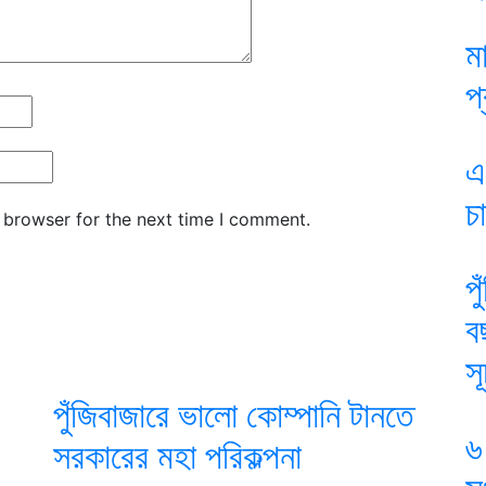
ম
প
এ
চ
 browser for the next time I comment.
প
ব
স
পুঁজিবাজারে ভালো কোম্পানি টানতে
৬
সরকারের মহা পরিকল্পনা