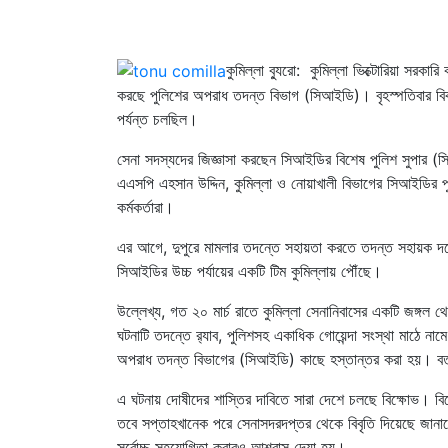
কুমিল্লা ব্যুরো: কুমিল্লা ভিক্টোরিয়া সরকা
করছে পুলিশের অপরাধ তদন্ত বিভাগ (সিআইডি)। বৃহস্পতিবার বিকা
পর্যন্ত চলছিল।
সেনা সদস্যদের জিজ্ঞাসা করছেন সিআইডির বিশেষ পুলিশ সুপার (
এএসপি এহসান উদ্দিন, কুমিল্লা ও নোয়াখালী বিভাগের সিআইডির পু
কর্মকর্তারা।
এর আগে, দুপুরে মামলার তদন্তে সহায়তা করতে তদন্ত সহায়ক দলে
সিআইডির উচ্চ পর্যায়ের একটি টিম কুমিল্লায় পৌঁছে।
উল্লেখ্য, গত ২০ মার্চ রাতে কুমিল্লা সেনানিবাসের একটি জঙ্গল 
ঘটনাটি তদন্তে র‌্যাব, পুলিশসহ একাধিক গোয়েন্দা সংস্থা মাঠে নামে
অপরাধ তদন্ত বিভাগের (সিআইডি) কাছে হস্তান্তর করা হয়। বর্
এ ঘটনায় দোষীদের শাস্তির দাবিতে সারা দেশে চলছে বিক্ষোভ। বিশ
তবে সপ্তাহখানেক পরে সেনাসদরদপ্তর থেকে বিবৃতি দিয়েছে জানানো
সর্বোচ্চ সহযোগিতা করারও আশ্বাস দেয়া হয়।