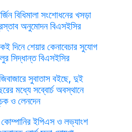
ার্জিন বিধিমালা সংশোধনের খসড়া
্রস্তাব অনুমোদন বিএসইসির
কই দিনে শেয়ার কেনাবেচার সুযোগ
ালুর সিদ্ধান্ত বিএসইসির
ুঁজিবাজারে সুবাতাস বইছে, দুই
ছরের মধ্যে সব্বোর্চ অবস্থানে
ূচক ও লেনদেন
 কোম্পানির ইপিএস ও লভ্যাংশ