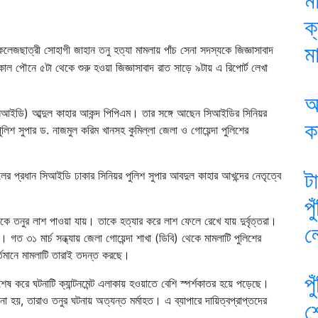
ম
ক
মা
রি কলেজছাত্রী সোহাগী জাহান তনু হত্যা মামলায় পাঁচ সেনা সদস্যকে জিজ্ঞাসাবাদ
ল পৌনে ৫টা থেকে শুরু হওয়া জিজ্ঞাসাবাদ রাত সাড়ে ৯টায় এ রিপোর্ট লেখা
আ
সিআইডি) আব্দুল কাহার আকন্দ পিপিএম। তার সঙ্গে আছেন সিআইডির সিনিয়র
ক
লিশ সুপার ড. নাজমুল করিম খানসহ কুমিল্লা জেলা ও গোয়েন্দা পুলিশের
ট
র প্রধান সিআইডি ঢাকার সিনিয়র পুলিশ সুপার আবদুল কাহার আখন্দের নেতৃত্বে
প
থেকে তনুর লাশ পাওয়া যায়। তাকে হত্যার করে লাশ ফেলে রেখে যায় দুর্বৃত্তরা।
ল
। গত ৩১ মার্চ সন্ধ্যায় জেলা গোয়েন্দা শাখা (ডিবি) থেকে মামলাটি পুলিশের
তমানে মামলাটি তারাই তদন্ত করছে।
প
েষ করে ঘটনাটি ক্যান্টনমেন্ট এলাকায় হওয়াতে বেশি স্পর্শকাতর হয়ে পড়েছে।
 হয়, তারাও তনুর ঘটনায় অত্যন্ত মর্মাহত। এ ব্যাপারে দায়িত্বপ্রাপ্তদের
শ