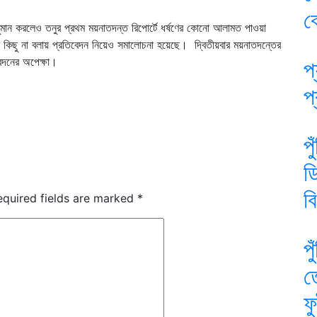
ব
নুমান করলেও তনুর প্রথম ময়নাতদন্ত রিপোর্টে ধর্ষণের কোনো আলামত পাওয়া
 করে কিছু না বলায় প্রতিবেদন নিয়েও সমালোচনা হয়েছে। দ্বিতীয়বার ময়নাতদন্তের
েদনের অপেক্ষা।
প্
প
প
ড
ব
equired fields are marked
*
প
ত
ফ