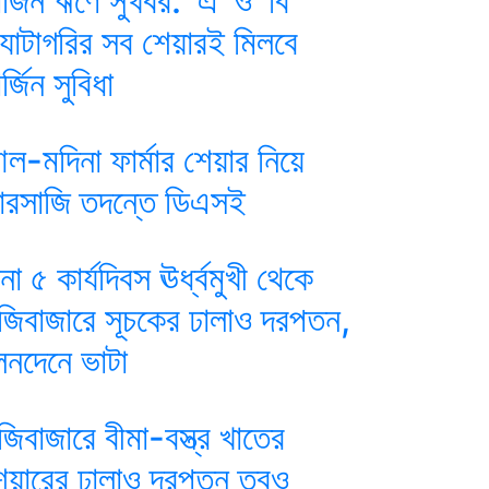
ার্জিন ঋণে সুখবর: ‘এ’ ও ‘বি’
্যাটাগরির সব শেয়ারই মিলবে
র্জিন সুবিধা
ল-মদিনা ফার্মার শেয়ার নিয়ে
ারসাজি তদন্তে ডিএসই
ানা ৫ কার্যদিবস ঊর্ধ্বমুখী থেকে
ুঁজিবাজারে সূচকের ঢালাও দরপতন,
েনদেনে ভাটা
ুঁজিবাজারে বীমা-বস্ত্র খাতের
েয়ারের ঢালাও দরপতন তবুও