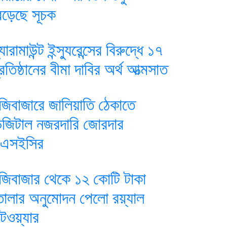
েড়েছে সূচক
যারামাউন্ট ইন্স্যুরেন্সের বিরুদ্ধে ১৭
্রতিষ্ঠানের বীমা দাবির অর্থ আত্মসাত
ুঁজিবাজারে জালিয়াতি ঠেকাতে
িজিটাল নজরদারি জোরদার
িএসইসির
ুঁজিবাজার থেকে ১২ কোটি টাকা
োলার অনুমোদন পেলো রয়্যাল
ুটওয়্যার