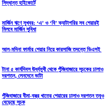
সিদ্ধান্ত হাইকোর্টে
মার্জিন ঋণে সুখবর: ‘এ’ ও ‘বি’ ক্যাটাগরির সব শেয়ারই
মিলবে মার্জিন সুবিধা
আল-মদিনা ফার্মার শেয়ার নিয়ে কারসাজি তদন্তে ডিএসই
টানা ৫ কার্যদিবস ঊর্ধ্বমুখী থেকে পুঁজিবাজারে সূচকের ঢালাও
দরপতন, লেনদেনে ভাটা
পুঁজিবাজারে বীমা-বস্ত্র খাতের শেয়ারের ঢালাও দরপতন তবুও
বেড়েছে সূচক