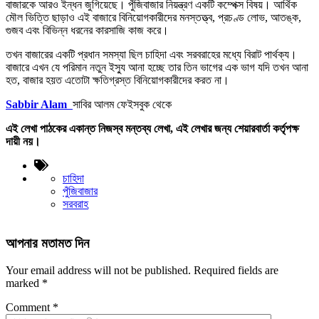
বাজারকে আরও ইন্ধন জুগিয়েছে। পুঁজিবাজার নিয়ন্ত্রণ একটি কম্পেক্স বিষয়। আর্থিক
মৌল ভিত্তি ছাড়াও এই বাজারে বিনিয়োগকারীদের মনস্তত্ত্ব, প্রচণ্ড লোভ, আতঙ্ক,
গুজব এবং বিভিন্ন ধরনের কারসাজি কাজ করে।
তখন বাজারের একটি প্রধান সমস্যা ছিল চাহিদা এবং সরবরাহের মধ্যে বিরাট পার্থক্য।
বাজারে এখন যে পরিমান নতুন ইস্যু আনা হচ্ছে তার তিন ভাগের এক ভাগ যদি তখন আনা
হত, বাজার হয়ত এতোটা ক্ষতিগ্রস্ত বিনিয়োগকারীদের করত না।
Sabbir Alam
সাবির আলম ফেইসবুক থেকে
এই লেখা পাঠকের একান্ত নিজস্ব মন্তব্য লেখা, এই লেখার জন্য শেয়ারবার্তা কর্তৃপক্ষ
দায়ী নয়।
চাহিদা
পুঁজিবাজার
সরবরাহ
আপনার মতামত দিন
Your email address will not be published.
Required fields are
marked
*
Comment
*