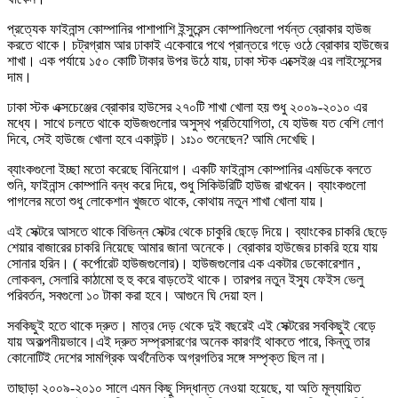
প্রত্যেক ফাইনান্স কোম্পানির পাশাপাশি ইন্সুরেন্স কোম্পানিগুলো পর্যন্ত ব্রোকার হাউজ
করতে থাকে। চট্রগ্রাম আর ঢাকাই একেবারে পথে প্রান্তরে গড়ে ওঠে ব্রোকার হাউজের
শাখা। এক পর্যায়ে ১৫০ কোটি টাকার উপর উঠে যায়, ঢাকা স্টক এক্সেইঞ্জ এর লাইসেন্সের
দাম।
ঢাকা স্টক এক্সচেঞ্জের ব্রোকার হাউসের ২৭০টি শাখা খোলা হয় শুধু ২০০৯-২০১০ এর
মধ্যে। সাথে চলতে থাকে হাউজগুলোর অসুস্থ প্রতিযোগিতা, যে হাউজ যত বেশি লোণ
দিবে, সেই হাউজে খোলা হবে একাউন্ট। ১ঃ১০ শুনেছেন? আমি দেখেছি।
ব্যাংকগুলো ইচ্ছা মতো করেছে বিনিয়োগ। একটি ফাইনান্স কোম্পানির এমডিকে বলতে
শুনি, ফাইনান্স কোম্পানি বন্ধ করে দিয়ে, শুধু সিকিউরিটি হাউজ রাখবেন। ব্যাংকগুলো
পাগলের মতো শুধু লোকেশান খুজতে থাকে, কোথায় নতুন শাখা খোলা যায়।
এই সেক্টরে আসতে থাকে বিভিন্ন সেক্টর থেকে চাকুরি ছেড়ে দিয়ে। ব্যাংকের চাকরি ছেড়ে
শেয়ার বাজারের চাকরি নিয়েছে আমার জানা অনেকে। ব্রোকার হাউজের চাকরি হয়ে যায়
সোনার হরিন। ( কর্পোরেট হাউজগুলোর)। হাউজগুলোর এক একটার ডেকোরেশান ,
লোকবল, সেলারি কাঠামো হু হু করে বাড়তেই থাকে। তারপর নতুন ইস্যু ফেইস ভেলু
পরিবর্তন, সবগুলো ১০ টাকা করা হবে। আগুনে ঘি দেয়া হল।
সবকিছুই হতে থাকে দ্রুত। মাত্র দেড় থেকে দুই বছরেই এই সেক্টরের সবকিছুই বেড়ে
যায় অকল্পনীয়ভাবে।এই দ্রুত সম্প্রসারণের অনেক কারণই থাকতে পারে, কিন্তু তার
কোনোটিই দেশের সামগ্রিক অর্থনৈতিক অগ্রগতির সঙ্গে সম্পৃক্ত ছিল না।
তাছাড়া ২০০৯-২০১০ সালে এমন কিছু সিদ্ধান্ত নেওয়া হয়েছে, যা অতি মূল্যায়িত