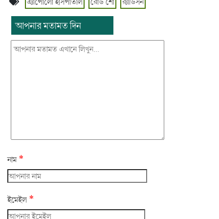
এ্যাপোলো হাসপাতাল
রোড শো
‌র‌্যাডিসন
আপনার মতামত দিন
*
নাম
*
ইমেইল