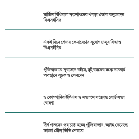
মার্জিন বিধিমালা সংশোধনের খসড়া প্রস্তাব অনুমোদন
বিএসইসির
একই দিনে শেয়ার কেনাবেচার সুযোগ চালুর সিদ্ধান্ত
বিএসইসির
পুঁজিবাজারে সুবাতাস বইছে, দুই বছরের মধ্যে সব্বোর্চ
অবস্থানে সূচক ও লেনদেন
৬ কোম্পানির ইপিএস ও লভ্যাংশ সংক্রান্ত বোর্ড সভা
ঘোষণা
দীর্ঘ পতনের পর চাঙা হচ্ছে পুঁজিবাজার, আগ্রহ বেড়েছে
ভালো মৌল ভিত্তি শেয়ারে