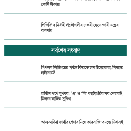
কোটি টাকায়!
পিডিবি’র নির্বাহী প্রকৌশলীর চাকরী ছেড়ে ভারী যন্ত্রের
ব্যবসায়
সর্বশেষ সংবাদ
পিপলস লিজিংয়ের পর্ষদে ফিরতে চান উদ্যোক্তরা, সিদ্ধান্ত
হাইকোর্টে
মার্জিন ঋণে সুখবর: ‘এ’ ও ‘বি’ ক্যাটাগরির সব শেয়ারই
মিলবে মার্জিন সুবিধা
আল-মদিনা ফার্মার শেয়ার নিয়ে কারসাজি তদন্তে ডিএসই