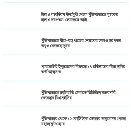
টানা ৫ কার্যদিবস ঊর্ধ্বমুখী থেকে পুঁজিবাজারে সূচকের
ঢালাও দরপতন, লেনদেনে ভাটা
পুঁজিবাজারে বীমা-বস্ত্র খাতের শেয়ারের ঢালাও দরপতন
তবুও বেড়েছে সূচক
প্যারামাউন্ট ইন্স্যুরেন্সের বিরুদ্ধে ১৭ প্রতিষ্ঠানের বীমা দাবির
অর্থ আত্মসাত
পুঁজিবাজারে জালিয়াতি ঠেকাতে ডিজিটাল নজরদারি
জোরদার বিএসইসির
পুঁজিবাজার থেকে ১২ কোটি টাকা তোলার অনুমোদন পেলো
রয়্যাল ফুটওয়্যার