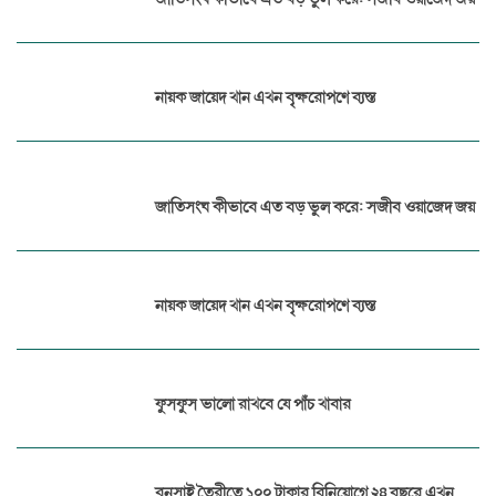
নায়ক জায়েদ খান এখন বৃক্ষরোপণে ব্যস্ত
জাতিসংঘ কীভাবে এত বড় ভুল করে: সজীব ওয়াজেদ জয়
নায়ক জায়েদ খান এখন বৃক্ষরোপণে ব্যস্ত
ফুসফুস ভালো রাখবে যে পাঁচ খাবার
বনসাই তৈরীতে ১০০ টাকার বিনিয়োগে ২৪ বছরে এখন