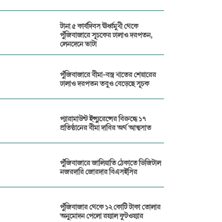
টানা ৫ কার্যদিবস ঊর্ধ্বমুখী থেকে
পুঁজিবাজারে সূচকের ঢালাও দরপতন,
লেনদেনে ভাটা
পুঁজিবাজারে বীমা-বস্ত্র খাতের শেয়ারের
ঢালাও দরপতন তবুও বেড়েছে সূচক
প্যারামাউন্ট ইন্স্যুরেন্সের বিরুদ্ধে ১৭
প্রতিষ্ঠানের বীমা দাবির অর্থ আত্মসাত
পুঁজিবাজারে জালিয়াতি ঠেকাতে ডিজিটাল
নজরদারি জোরদার বিএসইসির
পুঁজিবাজার থেকে ১২ কোটি টাকা তোলার
অনুমোদন পেলো রয়্যাল ফুটওয়্যার