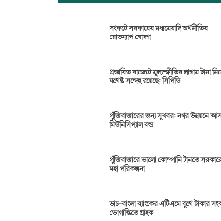
সংকটে সরকারের মধ্যমেয়াদি অর্থনীতির
রোডম্যাপ ঘোষণা
প্রস্তাবিত বাজেটে মূল্যস্ফীতির লাগাম টানা নিয়
যথেষ্ট সন্দেহ রয়েছে: সিপিডি
পুঁজিবাজারের জন্য সুখবর: নগর উন্নয়নে আ
মিউনিসিপ্যাল বন্ড
পুঁজিবাজারে ভালো কোম্পানি টানতে সরকার
মহা পরিকল্পনা
ডাচ-বাংলা ব্যাংকের এটিএমে বুথে টাকার সং
ভোগান্তিতে গ্রাহক