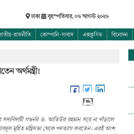
ঢাকা
বৃহস্পতিবার, ০৬ আগস্ট ২০২৬
জাতীয়-রাজনীতি
কোম্পানি-সংবাদ
এক্সক্লুসিভ
বিনোদন
ন অর্থমন্ত্রী!
ের সদ্যবিদায়ী গভর্নর ড. আতিউর রহমান সরে না দাঁড়ালে
াল আবদুল মুহিত মন্ত্রিসভা থেকে পদত্যাগ করতেন। এরই অংশ