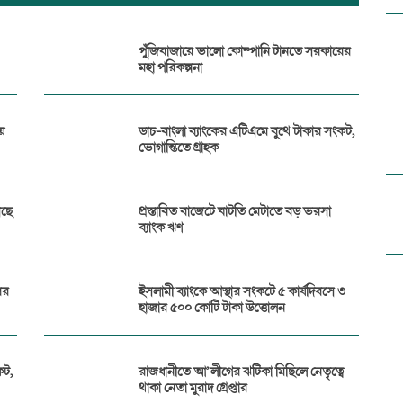
পুঁজিবাজারে ভালো কোম্পানি টানতে সরকারের
মহা পরিকল্পনা
ে
ডাচ-বাংলা ব্যাংকের এটিএমে বুথে টাকার সংকট,
ভোগান্তিতে গ্রাহক
সছে
প্রস্তাবিত বাজেটে ঘাটতি মেটাতে বড় ভরসা
ব্যাংক ঋণ
ের
ইসলামী ব্যাংকে আস্থার সংকটে ৫ কার্যদিবসে ৩
হাজার ৫০০ কোটি টাকা উত্তোলন
কট,
রাজধানীতে আ’লীগের ঝটিকা মিছিলে নেতৃত্বে
থাকা নেতা মুরাদ গ্রেপ্তার