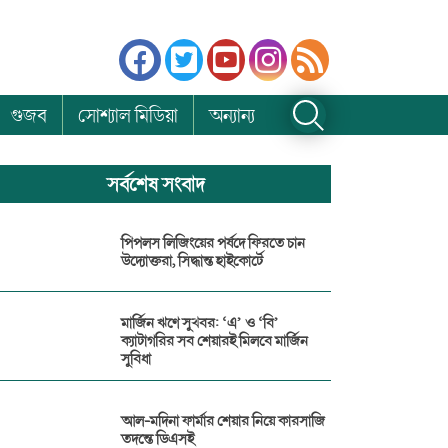
গুজব
সোশ্যাল মিডিয়া
অন্যান্য
সর্বশেষ সংবাদ
পিপলস লিজিংয়ের পর্ষদে ফিরতে চান
উদ্যোক্তরা, সিদ্ধান্ত হাইকোর্টে
মার্জিন ঋণে সুখবর: ‘এ’ ও ‘বি’
ক্যাটাগরির সব শেয়ারই মিলবে মার্জিন
সুবিধা
আল-মদিনা ফার্মার শেয়ার নিয়ে কারসাজি
তদন্তে ডিএসই