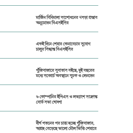
মার্জিন বিধিমালা সংশোধনের খসড়া প্রস্তাব
অনুমোদন বিএসইসির
একই দিনে শেয়ার কেনাবেচার সুযোগ
চালুর সিদ্ধান্ত বিএসইসির
পুঁজিবাজারে সুবাতাস বইছে, দুই বছরের
মধ্যে সব্বোর্চ অবস্থানে সূচক ও লেনদেন
৬ কোম্পানির ইপিএস ও লভ্যাংশ সংক্রান্ত
বোর্ড সভা ঘোষণা
দীর্ঘ পতনের পর চাঙা হচ্ছে পুঁজিবাজার,
আগ্রহ বেড়েছে ভালো মৌল ভিত্তি শেয়ারে