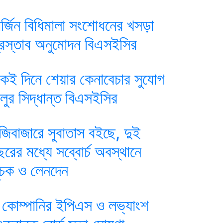
ার্জিন বিধিমালা সংশোধনের খসড়া
্রস্তাব অনুমোদন বিএসইসির
কই দিনে শেয়ার কেনাবেচার সুযোগ
ালুর সিদ্ধান্ত বিএসইসির
ুঁজিবাজারে সুবাতাস বইছে, দুই
ছরের মধ্যে সব্বোর্চ অবস্থানে
ূচক ও লেনদেন
 কোম্পানির ইপিএস ও লভ্যাংশ