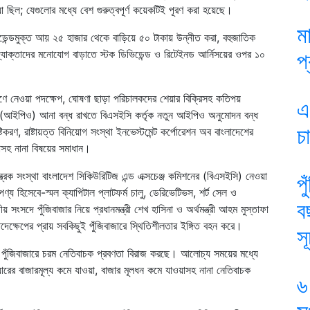
য়া ছিল; যেগুলোর মধ্যে বেশ গুরুত্বপূর্ণ কয়েকটিই পূরণ করা হয়েছে।
ম
ভিডেন্ডমুক্ত আয় ২৫ হাজার থেকে বাড়িয়ে ৫০ টাকায় উন্নীত করা, বহুজাতিক
উদ্যোক্তাদের মনোযোগ বাড়াতে স্টক ডিভিডেন্ড ও রিটেইনড আর্নিসয়ের ওপর ১০
প
ূরীকরণে নেওয়া পদক্ষেপ, ঘোষণা ছাড়া পরিচালকদের শেয়ার বিক্রিসহ কতিপয়
এ
াব (আইপিও) আনা বন্ধ রাখতে বিএসইসি কর্তৃক নতুন আইপিও অনুমোদন বন্ধ
চ
ষ্টিকরণ, রাষ্টায়ত্ত বিনিয়োগ সংস্থা ইনভেস্টমেন্ট কর্পোরেশন অব বাংলাদেশের
াসহ নানা বিষয়ের সমাধান।
ন্ত্রক সংস্থা বাংলাদেশ সিকিউরিটিজ এন্ড এক্সচেঞ্জ কমিশনের (বিএসইসি) নেওয়া
প
পণ্য হিসেবে-স্মল ক্যাপিটাল প্লাটফর্ম চালু, ডেরিভেটিভস, শর্ট সেল ও
ব
 সংসদে পুঁজিবাজার নিয়ে প্রধানমন্ত্রী শেখ হাসিনা ও অর্থমন্ত্রী আহম মুস্তাফা
দেক্ষেপের প্রায় সবকিছুই পুঁজিবাজারে স্থিতিশীলতার ইঙ্গিত বহন করে।
স
ে পুঁজিবাজারে চরম নেতিবাচক প্রবণতা বিরাজ করছে। আলোচ্য সময়ের মধ্যে
ারের বাজারমূল্য কমে যাওয়া, বাজার মূলধন কমে যাওয়াসহ নানা নেতিবাচক
৬