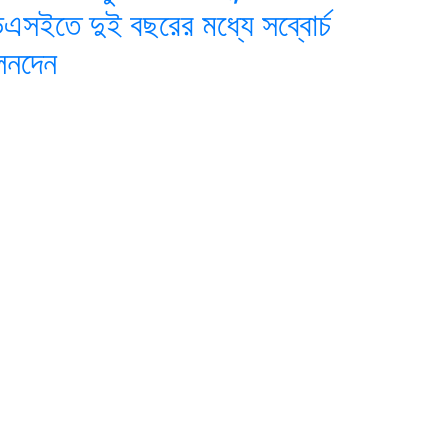
িএসইতে দুই বছরের মধ্যে সব্বোর্চ
েনদেন