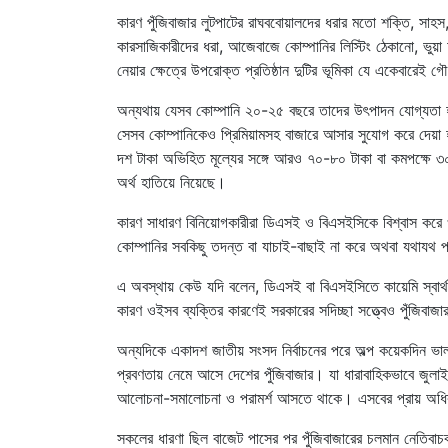
কারণ পুঁজিবাজার লুটপাটের রাঘববোয়ালদের ধরার মতো শক্তি, সাহ
কারসাজিকারীদের ধরা, আজেবাজে কোম্পানির লিস্টিং ঠেকানো, ভুয়া 
নেয়ার ক্ষেত্রে উপরোক্ত প্রতিষ্ঠান দুটির ভূমিকা যে একেবারেই গ
অন্যথায় যেসব কোম্পানি ২০-২৫ বছরে তাদের উৎপাদন যোগ্যতা হারিয়
সেসব কোম্পানিকেও প্রিমিয়ামসহ বাজারে আসার সুযোগ করে দেয়া 
দশ টাকা অভিহিত মূল্যের সঙ্গে আরও ৭০-৮০ টাকা বা কমপক্ষে ৩
অর্থ হাতিয়ে নিয়েছে।
কারণ সাধারণ বিনিয়োগকারীরা ডিএসই ও বিএসইসিকে বিশ্বাস ক
কোম্পানির সবকিছু তদন্ত বা যাচাই-বাছাই না করে অথবা যথাযথ পর
এ অবস্থায় কেউ যদি বলেন, ডিএসই বা বিএসইসিতে কায়েমি স্বা
কারণ ওইসব ব্যক্তির কারণেই সরকারের সদিচ্ছা সত্ত্বেও পুঁজিবাজ
অন্যদিকে একাদশ জাতীয় সংসদ নির্বাচনের পরে অল্প কয়েকদিন ভা
প্রবণতায় নেমে আসে দেশের পুঁজিবাজার। যা ধারাবাহিকভাবে জুলাই
আলোচনা-সমালোচনা ও পরামর্শ আসতে থাকে। এসবের প্রায় অধিক
সকলের ধারণা ছিল বাজেট পাসের পর পুঁজিবাজারের চলমান নেতিবাচক