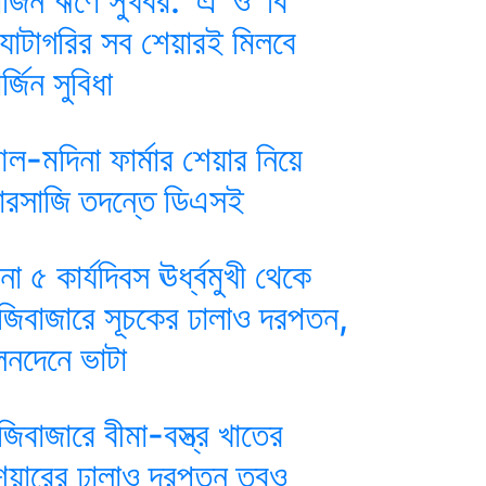
ার্জিন ঋণে সুখবর: ‘এ’ ও ‘বি’
্যাটাগরির সব শেয়ারই মিলবে
র্জিন সুবিধা
ল-মদিনা ফার্মার শেয়ার নিয়ে
ারসাজি তদন্তে ডিএসই
ানা ৫ কার্যদিবস ঊর্ধ্বমুখী থেকে
ুঁজিবাজারে সূচকের ঢালাও দরপতন,
েনদেনে ভাটা
ুঁজিবাজারে বীমা-বস্ত্র খাতের
েয়ারের ঢালাও দরপতন তবুও