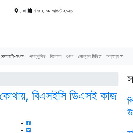
ঢাকা
শনিবার, ০৮ আগস্ট ২০২৬
কোম্পানি-সংবাদ
এক্সক্লুসিভ
বিনোদন
গুজব
সোশ্যাল মিডিয়া
অন্যান্য
স
েষ কোথায়, বিএসইসি ডিএসই কাজ
প
উ