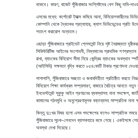
থাকবে। কারণ, বাজেট পুঁজিবাজার সংশ্লিষ্টদের বেশ কিছু দাবি-দাও
এসবের মধ্যে: কর্পোরেট ট্যাক্স কমিয়ে আনা, বিনিয়োগকারীদের ডি
কোম্পানি থেকে দ্বৈতকর প্রত্যাহার, ক্যাশ ডিভিডেন্ডের প্রতি 
শতাংশ করারোপ অন্যতম।
এছাড়া পুঁজিবাজারে প্রাইভেট প্লেসমেন্ট নিয়ে সৃষ্ট নৈরাজ্যতা দ
সিকিউরিটিজ আইনের সংশোধনী, নিম্নমানের প্রাথমিক গণপ্রস্ত
রাখা, ব্যাংকের বিনিয়োগ সীমা নিয়ে কেন্দ্রিয় ব্যাংকের অবস্থান স্প
(আইসিবি) সক্ষমতা বৃদ্ধি করতে ৮৫৪কোটি টাকার প্রণোদনা দেওয়
পাশাপাশি, পুঁজিবাজারে সচ্ছতা ও জবাবদিহীতা প্রতিষ্ঠিত করতে নিয়
বিনিয়োগ শিক্ষা কার্যক্রম সম্প্রসারণ, বাজারে বৈচিত্র আনতে নতুন 
ইনভেস্টমেন্ট সূকুকু আইন প্রণয়নের ব্যবস্থাসহ নানা পদক্ষেপ, জাতীয়
কামালের গঠনমুখি ও অনুপ্রেরণামূলক বক্তব্যসহ সাম্প্রতিক নানা প
কিন্তু দু:খের বিষয় হলো এসব পদক্ষেপের ফলেও সাম্প্রতিক সময়
পুঁজিবাজারে সূচক-লেনদেন ব্যাপকহারে কমে গেছে। একইসঙ্গে শেয়
অবস্থা দেখা দিয়েছে।