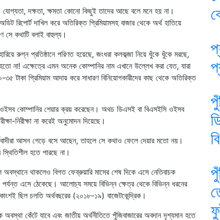
ব
স, যোগ্যতা, দক্ষতা, ক্ষমতা কোনো কিছুই তাদের আছে বলে মনে হয় না।
অডিট রিপোর্ট দাখিল করে অতিরিক্ত প্রিমিয়ামসহ বাজার থেকে অর্থ হাতিয়ে
ৌণ সে কথাটি বলাই বাহুল্য।
প্
ে রুগ্ন প্রতিষ্ঠানে পরিণত হয়েছে, জংধরা কলকব্জা নিয়ে ধুঁকে ধুঁকে মরছে,
প
হতো না! এক্ষেত্রে এমন অনেক কোম্পানির নাম এখানে উল্লেখ করা যেত, যারা
০-৩৫ টাকা প্রিমিয়াম আদায় করে সাধারণ বিনিয়োগকারীদের কাছ থেকে অতিরিক্ত
প
রে ওইসব কোম্পানির শেয়ার ক্রয় করেছেন। অথচ ডিএসই বা বিএসইসি ওইসব
ড
ীক্ষা-নিরীক্ষা না করেই অনুমোদন দিয়েছে।
ব
র্থবাদীরা আসন গেড়ে বসে আছেন, তাহলে সে কথাও ফেলে দেয়ার মতো নয়।
ার স্থিতিশীল হতে পারছে না।
প
ল অবস্থানে থাকলেও বিগত ফেব্রুয়ারি মাসের শেষ দিকে এসে নেতিবাচক
 পর্যন্ত এসে ঠেকেছে। আলোচ্য সময়ে বিভিন্ন ক্ষেত্র থেকে বিভিন্ন ধরনের
ত
াংশই ছিল চলতি অর্থবছরের (২০১৮-১৯) বাজেটকেন্দ্রিক।
ফ
 অবস্থা কেঁটে যাবে এবং জাতীয় অর্থনীতিতে পুঁজিবাজারের অবদান দৃশ্যমান হতে