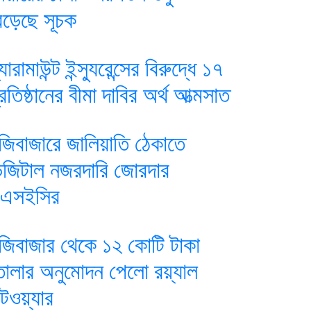
েড়েছে সূচক
যারামাউন্ট ইন্স্যুরেন্সের বিরুদ্ধে ১৭
্রতিষ্ঠানের বীমা দাবির অর্থ আত্মসাত
ুঁজিবাজারে জালিয়াতি ঠেকাতে
িজিটাল নজরদারি জোরদার
িএসইসির
ুঁজিবাজার থেকে ১২ কোটি টাকা
োলার অনুমোদন পেলো রয়্যাল
ুটওয়্যার