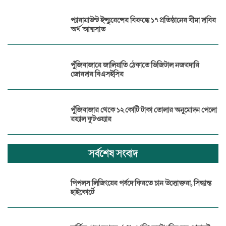
প্যারামাউন্ট ইন্স্যুরেন্সের বিরুদ্ধে ১৭ প্রতিষ্ঠানের বীমা দাবির
অর্থ আত্মসাত
পুঁজিবাজারে জালিয়াতি ঠেকাতে ডিজিটাল নজরদারি
জোরদার বিএসইসির
পুঁজিবাজার থেকে ১২ কোটি টাকা তোলার অনুমোদন পেলো
রয়্যাল ফুটওয়্যার
সর্বশেষ সংবাদ
পিপলস লিজিংয়ের পর্ষদে ফিরতে চান উদ্যোক্তরা, সিদ্ধান্ত
হাইকোর্টে