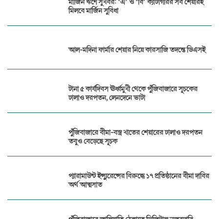
মার্জিন ঋণে সুখবর: ‘এ’ ও ‘বি’ ক্যাটাগরির সব শেয়ারই
মিলবে মার্জিন সুবিধা
আল-মদিনা ফার্মার শেয়ার নিয়ে কারসাজি তদন্তে ডিএসই
টানা ৫ কার্যদিবস ঊর্ধ্বমুখী থেকে পুঁজিবাজারে সূচকের
ঢালাও দরপতন, লেনদেনে ভাটা
পুঁজিবাজারে বীমা-বস্ত্র খাতের শেয়ারের ঢালাও দরপতন
তবুও বেড়েছে সূচক
প্যারামাউন্ট ইন্স্যুরেন্সের বিরুদ্ধে ১৭ প্রতিষ্ঠানের বীমা দাবির
অর্থ আত্মসাত