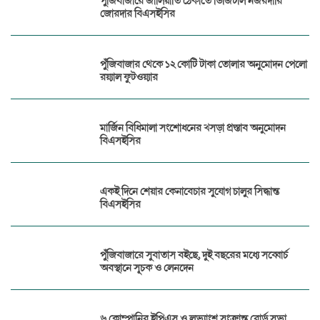
পুঁজিবাজারে জালিয়াতি ঠেকাতে ডিজিটাল নজরদারি
জোরদার বিএসইসির
পুঁজিবাজার থেকে ১২ কোটি টাকা তোলার অনুমোদন পেলো
রয়্যাল ফুটওয়্যার
মার্জিন বিধিমালা সংশোধনের খসড়া প্রস্তাব অনুমোদন
বিএসইসির
একই দিনে শেয়ার কেনাবেচার সুযোগ চালুর সিদ্ধান্ত
বিএসইসির
পুঁজিবাজারে সুবাতাস বইছে, দুই বছরের মধ্যে সব্বোর্চ
অবস্থানে সূচক ও লেনদেন
৬ কোম্পানির ইপিএস ও লভ্যাংশ সংক্রান্ত বোর্ড সভা