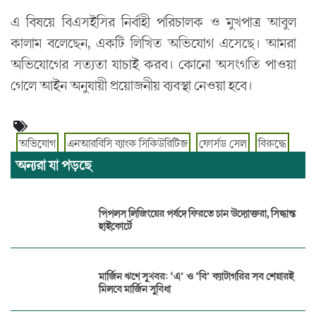
এ বিষয়ে বিএসইসির নির্বাহী পরিচালক ও মুখপাত্র আবুল
কালাম বলেছেন, একটি লিখিত অভিযোগ এসেছে। আমরা
অভিযোগের সত্যতা যাচাই করব। কোনো অসংগতি পাওয়া
গেলে আইন অনুযায়ী প্রয়োজনীয় ব্যবস্থা নেওয়া হবে।
অভিযোগ
এনআরবিসি ব্যাংক সিকিউরিটিজ
ফোর্সড সেল
বিরুদ্ধে
অন্যরা যা পড়ছে
পিপলস লিজিংয়ের পর্ষদে ফিরতে চান উদ্যোক্তরা, সিদ্ধান্ত
হাইকোর্টে
মার্জিন ঋণে সুখবর: ‘এ’ ও ‘বি’ ক্যাটাগরির সব শেয়ারই
মিলবে মার্জিন সুবিধা