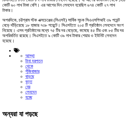
কোটি ৬০ লাখ টাকা বেশি। এর আগের দিন লেনদেন হয়েছিল ৬৭৪ কোটি ২৭ লাখ
টাকার।
অপরদিকে, চট্টগ্রাম স্টক এক্সচেঞ্জের (সিএসই) সার্বিক সূচক সিএএসপিআই ৩৯ পয়েন্ট
বেড়ে দাঁড়িয়েছে ১৮ হাজার ৭৩৮ পয়েন্টে। সিএসইতে ২০৫ টি প্রতিষ্ঠান লেনদেনে অংশ
নিয়েছে। এসব প্রতিষ্ঠানের মধ্যে ৭৫ টির দর বেড়েছে, কমেছে ৪৫ টির এবং ৮৫ টির দর
অপরিবর্তিত রয়েছে। সিএসইতে ৯ কোটি ৩৯ লাখ টাকার শেয়ার ও ইউনিট লেনদেন
হয়েছে।
আস্থা
টানা দরপতন
থেকে
পুঁজিবাজার
বাড়ছে
বৃত্ত
বের
লেনদেন
হচ্ছে
অন্যরা যা পড়ছে