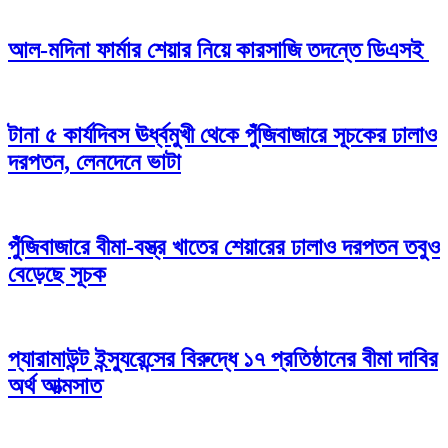
আল-মদিনা ফার্মার শেয়ার নিয়ে কারসাজি তদন্তে ডিএসই
টানা ৫ কার্যদিবস ঊর্ধ্বমুখী থেকে পুঁজিবাজারে সূচকের ঢালাও
দরপতন, লেনদেনে ভাটা
পুঁজিবাজারে বীমা-বস্ত্র খাতের শেয়ারের ঢালাও দরপতন তবুও
বেড়েছে সূচক
প্যারামাউন্ট ইন্স্যুরেন্সের বিরুদ্ধে ১৭ প্রতিষ্ঠানের বীমা দাবির
অর্থ আত্মসাত