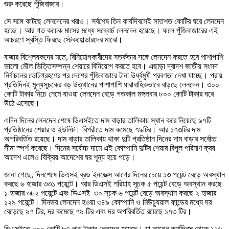
শুরু করেছে পুঁজিবাজার।
সে সঙ্গে কাটছে লেনদেনের খরাও। সর্বশেষ তিন কার্যদিবসেই সাতশত কোটির ঘরে লেনদেন
হচ্ছে। আর গত কয়েক মাসের মধ্যে সব্বোর্চ লেনদেন হয়েছে। ফলে পুঁজিবাজারের এই
আচরণে স্বস্তি ফিরছে স্টেকহোল্ডারদের মাঝে।
বাজার বিশ্লেষকদের মতে, বিনিয়োগকারীদের সতর্কতার সঙ্গে লেনদেন করতে হবে পাশাপাশি
ভালো মৌল ভিত্তিসম্পন্ন শেয়ারে বিনিয়োগ করতে হবে। এছাড়া দ্বাদশ জাতীয় সংসদ
নির্বাচনের ভোটগ্রহণের পর দেশের পুঁজিবাজারে টানা ঊর্ধ্বমুখী প্রবণতা দেখা যাচ্ছে। প্রায়
প্রতিদিনই মূল্যসূচকের বড় উত্থানের পাশাপাশি ধারাবাহিকভাবে বাড়ছে লেনদেন। ৩০০
কোটি টাকার নিচে নেমে যাওয়া লেনদেন বেড়ে গতকাল মঙ্গলবার ৮০০ কোটি টাকার ঘরে
উঠে এসেছে।
এদিন দিনের লেনদেন শেষে ডিএসইতে দাম বাড়ার তালিকায় স্থান করে নিয়েছে ৯৭টি
প্রতিষ্ঠানের শেয়ার ও ইউনিট। বিপরীতে দাম কমেছে ৭৯টির। আর ১৭৩টির দাম
অপরিবর্তিত রয়েছে। দাম বাড়ার তালিকায় থাকা দুটি প্রতিষ্ঠান দিনের দাম বাড়ার সর্বোচ্চ
সীমা স্পর্শ করেছে। দিনের সর্বোচ্চ দামে এই কোম্পানি দুটির শেয়ার বিপুল পরিমাণ ক্রয়
আদেশ এলেও বিক্রিয় আদেশের ঘর শূন্য হয়ে পড়ে।
জানা গেছে, দিনশেষে ডিএসই ব্রড ইনডেক্স আগের দিনের চেয়ে ১৩ পয়েন্ট বেড়ে অবস্থান
করছে ৬ হাজার ৩৩১ পয়েন্টে। আর ডিএসই শরিয়াহ সূচক ৫ পয়েন্ট বেড়ে অবস্থান করছে
১ হাজার ৩৮২ পয়েন্টে এবং ডিএসই–৩০ সূচক ৬ পয়েন্ট বেড়ে অবস্থান করছে ২ হাজার
১২৯ পয়েন্টে। দিনভর লেনদেন হওয়া ৩৪৯ কোম্পানি ও মিউচ্যুয়াল ফান্ডের মধ্যে দর
বেড়েছে ৯৭ টির, দর কমেছে ৭৯ টির এবং দর অপরিবর্তিত রয়েছে ১৭৩ টির।
ডিএসইতে ৮০০ কোটি ৮৭ লাখ টাকার লেনদেন হয়েছে। যা আগের কার্যদিবস থেকে ১২৬