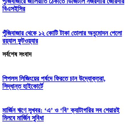
পুঁজিবাজারে জালিয়াতি ঠেকাতে ডিজিটাল নজরদারি জোরদার
বিএসইসির
পুঁজিবাজার থেকে ১২ কোটি টাকা তোলার অনুমোদন পেলো
রয়্যাল ফুটওয়্যার
সর্বশেষ সংবাদ
পিপলস লিজিংয়ের পর্ষদে ফিরতে চান উদ্যোক্তরা,
সিদ্ধান্ত হাইকোর্টে
মার্জিন ঋণে সুখবর: ‘এ’ ও ‘বি’ ক্যাটাগরির সব শেয়ারই
মিলবে মার্জিন সুবিধা