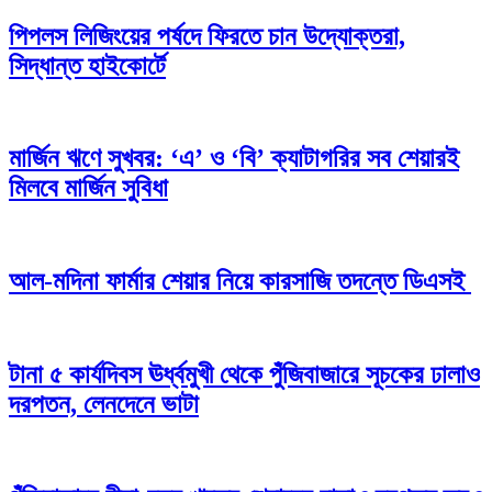
পিপলস লিজিংয়ের পর্ষদে ফিরতে চান উদ্যোক্তরা,
সিদ্ধান্ত হাইকোর্টে
মার্জিন ঋণে সুখবর: ‘এ’ ও ‘বি’ ক্যাটাগরির সব শেয়ারই
মিলবে মার্জিন সুবিধা
আল-মদিনা ফার্মার শেয়ার নিয়ে কারসাজি তদন্তে ডিএসই
টানা ৫ কার্যদিবস ঊর্ধ্বমুখী থেকে পুঁজিবাজারে সূচকের ঢালাও
দরপতন, লেনদেনে ভাটা