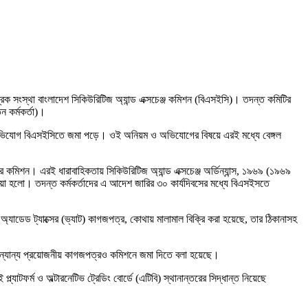
ত্রক সংস্থা বাংলাদেশ সিকিউরিটিজ অ্যান্ড এক্সচেঞ্জ কমিশন (বিএসইসি)। তদন্ত কমিটির
ন কর্মকর্তা)।
য়ম ও অভিযোগ বিএসইসিতে জমা পড়ে। ওই অনিয়ম ও অভিযোগের বিষয়ে এরই মধ্যে বেঙ্গল
করে কমিশন। এরই ধারাবাহিকতায় সিকিউরিটিজ অ্যান্ড এক্সচেঞ্জ অর্ডিন্যান্স, ১৯৬৯ (১৯৬৯
েওয়া হলো। তদন্ত কর্মকর্তাদের এ আদেশ জারির ৩০ কার্যদিবসের মধ্যে বিএসইসতে
্যাডেড ট্যাক্সের (ভ্যাট) কাগজপত্র, কোথায় মালামাল বিক্রি করা হয়েছে, তার ঠিকানাসহ
 ও অন্যান্য প্রয়োজনীয় কাগজপত্রও কমিশনে জমা দিতে বলা হয়েছে।
াটফর্ম ও অল্টারনেটিভ ট্রেডিং বোর্ডে (এটিবি) স্থানান্তরের সিদ্ধান্ত নিয়েছে