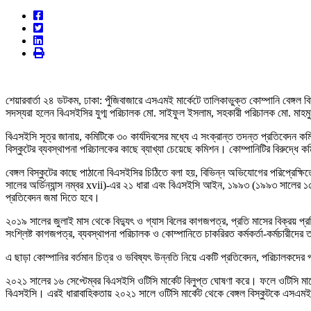
শেয়ারবার্তা ২৪ ডটকম, ঢাকা: পুঁজিবাজারে এসএমই মার্কেটে তালিকাভুক্ত কোম্পানি বেঙ্গল
সদস্যরা হলেন বিএসইসির যুগ্ম পরিচালক মো. সাইফুল ইসলাম, সহকারী পরিচালক মো. মাহমুদু
বিএসইসি সূত্র জানায়, কমিটিকে ৩০ কার্যদিবসের মধ্যে এ সংক্রান্ত তদন্ত প্রতিবেদন 
বিস্কুটের ব্যবস্থাপনা পরিচালকের কাছে ব্যাখ্যা চেয়েছে কমিশন। কোম্পানিটির বিরুদ
বেঙ্গল বিস্কুটের কাছে পাঠানো বিএসইসির চিঠিতে বলা হয়, বিভিন্ন অভিযোগের পরিপ্রেক্ষিতে
সালের অর্ডিন্যান্স নম্বর xvii)-এর ২১ ধারা এবং বিএসইসি আইন, ১৯৯৩ (১৯৯৩ সালের ১৫
প্রতিবেদন জমা দিতে হবে।
২০১৯ সালের জুলাই মাস থেকে বিদ্যুৎ ও গ্যাস বিলের কাগজপত্র, প্রতি মাসের বিক্রয় প্র
সংশ্লিষ্ট কাগজপত্র, ব্যবস্থাপনা পরিচালক ও কোম্পানিতে চাকরিরত কর্মকর্তা-কর্মচারী
এ ছাড়া কোম্পানির বর্তমান চিত্র ও ভবিষ্যৎ উন্নতি নিয়ে একটি প্রতিবেদন, পরিচালকদে
২০২১ সালের ১৬ সেপ্টেম্বর বিএসইসি ওটিসি মার্কেট বিলুপ্ত ঘোষণা করে। ফলে ওটিসি মার্কে
বিএসইসি। এরই ধারাবাহিকতায় ২০২১ সালে ওটিসি মার্কেট থেকে বেঙ্গল বিস্কুটকে এসএমই প্