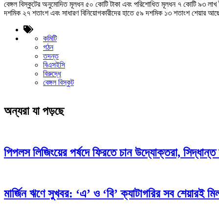
বেঙ্গল বিস্কুটের অনুমোদিত মূলধন ৫০ কোটি টাকা এবং পরিশোধিত মূলধন ৭ কোটি ৯৩ লাখ
দশমিক ২৭ শতাংশ এবং সাধারণ বিনিয়োগকারীদের হাতে ৫৯ দশমিক ১৩ শতাংশ শেয়ার আ
কমিটি
গঠন
তদন্ত
বিএসইসি
বিরুদ্ধে
বেঙ্গল বিস্কুট
অন্যরা যা পড়ছে
পিপলস লিজিংয়ের পর্ষদে ফিরতে চান উদ্যোক্তরা, সিদ্ধান্ত 
মার্জিন ঋণে সুখবর: ‘এ’ ও ‘বি’ ক্যাটাগরির সব শেয়ারই মিলব