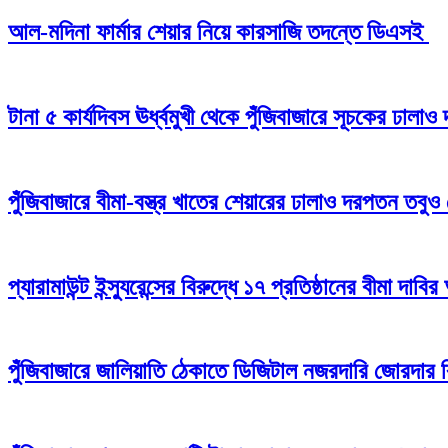
আল-মদিনা ফার্মার শেয়ার নিয়ে কারসাজি তদন্তে ডিএসই
টানা ৫ কার্যদিবস ঊর্ধ্বমুখী থেকে পুঁজিবাজারে সূচকের ঢাল
পুঁজিবাজারে বীমা-বস্ত্র খাতের শেয়ারের ঢালাও দরপতন তবুও
প্যারামাউন্ট ইন্স্যুরেন্সের বিরুদ্ধে ১৭ প্রতিষ্ঠানের বীমা দাবির
পুঁজিবাজারে জালিয়াতি ঠেকাতে ডিজিটাল নজরদারি জোরদার