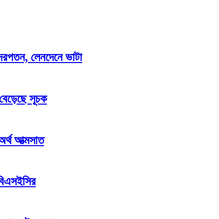
াও দরপতন, লেনদেনে ভাটা
 বেড়েছে সূচক
 অর্থ আত্মসাত
 বিএসইসির