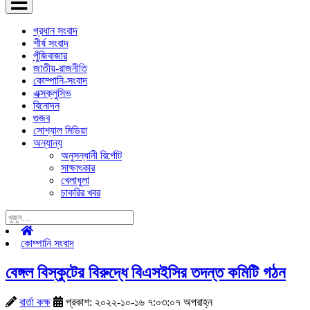
প্রধান সংবাদ
শীর্ষ সংবাদ
পুঁজিবাজার
জাতীয়-রাজনীতি
কোম্পানি-সংবাদ
এক্সক্লুসিভ
বিনোদন
গুজব
সোশ্যাল মিডিয়া
অন্যান্য
অনুসন্ধানী রির্পোট
সাক্ষাৎকার
খেলাধুলা
চাকরির খবর
কোম্পানি সংবাদ
বেঙ্গল বিস্কুটের বিরুদ্ধে বিএসইসির তদন্ত কমিটি গঠন
বার্তা কক্ষ
প্রকাশ: ২০২২-১০-১৬ ৭:০৩:০৭ অপরাহ্ন